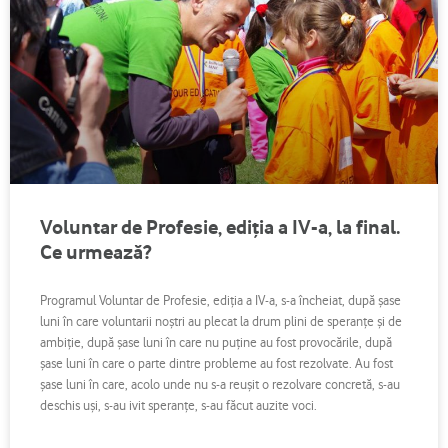
Voluntar de Profesie, ediţia a IV-a, la final.
Ce urmează?
Programul Voluntar de Profesie, ediţia a IV-a, s-a încheiat, după şase
luni în care voluntarii noştri au plecat la drum plini de speranţe şi de
ambiţie, după şase luni în care nu puţine au fost provocările, după
şase luni în care o parte dintre probleme au fost rezolvate. Au fost
şase luni în care, acolo unde nu s-a reuşit o rezolvare concretă, s-au
deschis uşi, s-au ivit speranţe, s-au făcut auzite voci.