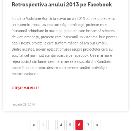
Retrospectiva anului 2013 pe Facebook
Fundaţia Vodafone România a avut un an 2013 plin de proiecte cu
un puternic impact asupra societăţii româneşti, proiecte care
înseamnă schimbare în mai bine, proiecte care înseamnă salvarea
de vieţi omeneşti, proiecte care înseamnă un viitor mai bun pentru
copiii noştri, proicte la care suntem mândri că am pus umărul.
Dintre acestea, ne-am aplecat privirea asupra proiectelor care au
suscitat cel mai mult atenţia voastră pe Facebook. Cea mai mare
reţea socială din lume, cea mai mare reţea socială din România,
poate fi un barometru despre cum percep românii activităţile
noastre caritabile.
CITEȘTE MAI MULTE
Ianuarie 29, 2014
«
1
…
4
5
6
7
»