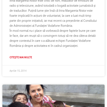
Irina Margareta Nistor este critic de film, realizator de emisiuni de
radio şi televiziune, având totodată o bogată activitate jurnalistică şi
de traducător. Puţină lume ştie însă că Irina Margareta Nistor este
foarte implicată în acţiuni de voluntariat, la care a luat mult timp
parte din proprie iniţiativă, iar mai recent ca preşedinte al Consiliului
de Administraţiei al Fundaţiei Vodafone România.
În mod normal nu-i place să vorbească despre faptele bune pe care
le face, dar am reuşit să o convingem totuşi să ne dea câteva detalii
despre contextul în care s-a alăturat echipei Fundaţiei Vodafone
România şi despre activitatea ei în cadrul organizaţiei.
CITEȘTE MAI MULTE
Aprilie 15, 2014