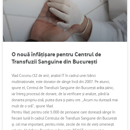
O nouă înfăţişare pentru Centrul de
Transfuzii Sanguine din Bucureşti
Vlad Coconu (32 de ani), analist IT în cadrul unei bănci
multinaţionale, este donator de sânge încă din 2007. Pe atunci,
spune el, Centrul de Transfuzii Sanguine din Bucureşti arăta jalnic,
iar întreg procesul de donare, de la verificare şi analize, până la
donarea propriu-zisă, putea dura şi patru ore. „Acum nu durează mai
mult de o oră”, spune Vlad.
Pentru Vlad, pentru cele 5.000 de persoane care donează sânge în
fiecare lună în cadrul Centrului de Transfuzii Sanguine din Bucureşti
şi, cel mai important, pentru miile, zecile de mii de vieţi omeneşti