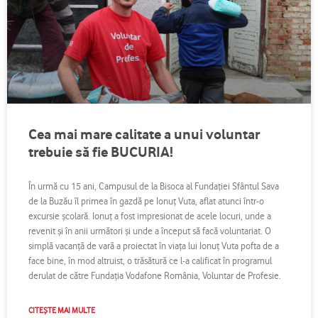
Cea mai mare calitate a unui voluntar
trebuie să fie BUCURIA!
În urmă cu 15 ani, Campusul de la Bisoca al Fundaţiei Sfântul Sava
de la Buzău îl primea în gazdă pe Ionuţ Vuta, aflat atunci într-o
excursie şcolară. Ionuţ a fost impresionat de acele locuri, unde a
revenit şi în anii următori şi unde a început să facă voluntariat. O
simplă vacanţă de vară a proiectat în viaţa lui Ionuţ Vuta pofta de a
face bine, în mod altruist, o trăsătură ce l-a calificat în programul
derulat de către Fundaţia Vodafone România, Voluntar de Profesie.
CITEȘTE MAI MULTE