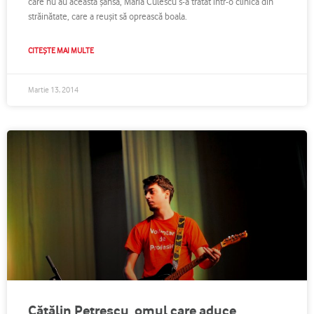
care nu au această şansă, Maria Culescu s-a tratat într-o clinică din
străinătate, care a reuşit să oprească boala.
CITEȘTE MAI MULTE
Martie 13, 2014
Cătălin Petrescu, omul care aduce