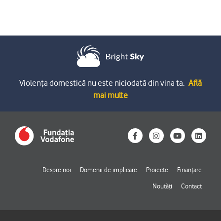
Violența domestică nu este niciodată din vina ta.
Află
mai multe
F
I
Y
L
a
n
o
i
c
s
u
n
e
t
t
k
b
a
u
e
o
g
b
d
Despre noi
Domenii de implicare
Proiecte
Finanțare
o
r
e
i
k
a
n
Noutăți
Contact
-
m
f