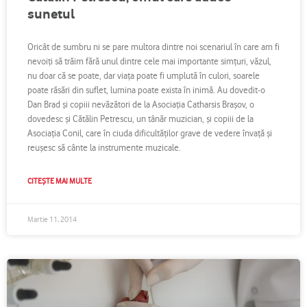
sunetul
Oricât de sumbru ni se pare multora dintre noi scenariul în care am fi
nevoiţi să trăim fără unul dintre cele mai importante simţuri, văzul,
nu doar că se poate, dar viaţa poate fi umplută în culori, soarele
poate răsări din suflet, lumina poate exista în inimă. Au dovedit-o
Dan Brad şi copiii nevăzători de la Asociația Catharsis Brașov, o
dovedesc şi Cătălin Petrescu, un tânăr muzician, şi copiii de la
Asociaţia Conil, care în ciuda dificultăţilor grave de vedere învaţă şi
reuşesc să cânte la instrumente muzicale.
CITEȘTE MAI MULTE
Martie 11, 2014