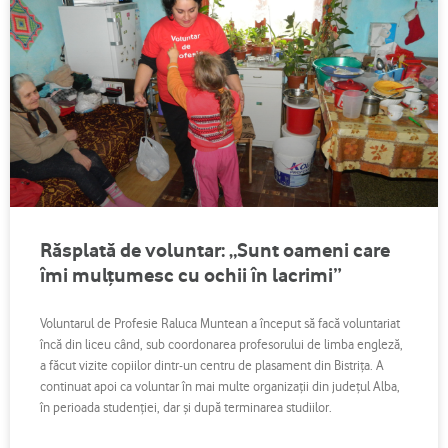
Răsplată de voluntar: „Sunt oameni care
îmi mulţumesc cu ochii în lacrimi”
Voluntarul de Profesie Raluca Muntean a început să facă voluntariat
încă din liceu când, sub coordonarea profesorului de limba engleză,
a făcut vizite copiilor dintr-un centru de plasament din Bistriţa. A
continuat apoi ca voluntar în mai multe organizaţii din judeţul Alba,
în perioada studenţiei, dar şi după terminarea studiilor.