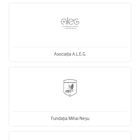
Asociația A.L.E.G.
Fundația Mihai Neșu