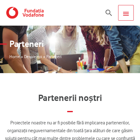
Skip
MAIN
Search
to
content
MEN
Parteneri
Home
»
Despre noi
»
Parteneri
Partenerii noștri
Proiectele noastre nu ar fi posibile fără implicarea partenerilor,
organizații neguvernamentale din toată țara alături de care găsim
soluții pentru cât mai multe dintre problemele cu care se confruntă