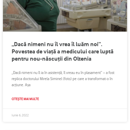
„Dacă nimeni nu îl vrea îl luăm noi”.
Povestea de viață a medicului care luptă
pentru nou-născuții din Oltenia
„Dacă nimeni nu îl ia în asistență, îl vreau eu în plasament” – a fost
replica doctorului Mirela Siminel (foto) pe care a transformat-o în
acțiune. Așa
CITEȘTE MAI MULTE
Iunie 6, 2022