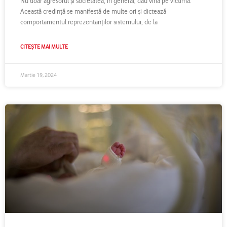
victima violenței domestice
Nu doar agresorul și societatea, în general, dau vina pe victimă.
Această credință se manifestă de multe ori și dictează
comportamentul reprezentanților sistemului, de la
CITEȘTE MAI MULTE
Martie 19, 2024