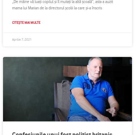
„De mâine vă luați copilul și îl mutați la altă școală”, asta a auzit
mama lui Marian de la directorul școlii la care și-a înscris
CITEȘTE MAI MULTE
Aprilie 7, 2021
Confesiunile unui fost polițist britanic