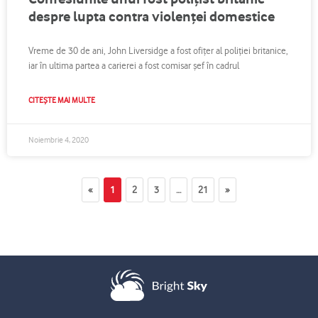
despre lupta contra violenței domestice
Vreme de 30 de ani, John Liversidge a fost ofițer al poliției britanice,
iar în ultima partea a carierei a fost comisar șef în cadrul
CITEȘTE MAI MULTE
Noiembrie 4, 2020
«
1
2
3
…
21
»