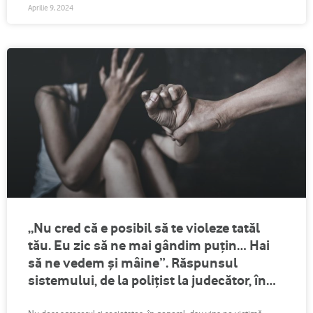
Aprilie 9, 2024
„Nu cred că e posibil să te violeze tatăl
tău. Eu zic să ne mai gândim puțin… Hai
să ne vedem și mâine”. Răspunsul
sistemului, de la polițist la judecător, în
fața curajului de a mărturisi că ești