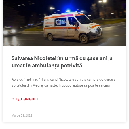
Salvarea Nicoletei: în urmă cu șase ani, a
urcat în ambulanța potrivită
Abia ce împlinise 14 ani, când Nicoleta a venit la camera de gardă a
Spitalului din Mediaș că naște. Trupul o ajutase să poarte sarcina
CITEȘTE MAI MULTE
Martie 31, 2022