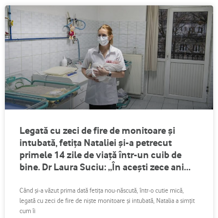
Legată cu zeci de fire de monitoare și
intubată, fetița Nataliei și-a petrecut
primele 14 zile de viață într-un cuib de
bine. Dr Laura Suciu: „În acești zece ani
am avut foarte multe situații în care am
simțit lipsa unui echipament de
Când și-a văzut prima dată fetița nou-născută, într-o cutie mică,
legată cu zeci de fire de niște monitoare și intubată, Natalia a simțit
încredere”
cum îi