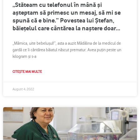
„Stăteam cu telefonul în mână și
așteptam să primesc un mesaj, să mi se
spună că e bine.” Povestea lui Ștefan,
băiețelul care cântărea la naștere doar
1.250 g
„Mămica, uite bebelușul!”, asta a auzit Mădălina de la medicul de
gardă ce îi cântărea băiatul născut prematur. Avea puțin peste un
kilogram și s-a
CITEȘTE MAI MULTE
August 4, 2022