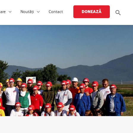
Searc
DONEAZĂ
țare
Noutăți
Contact