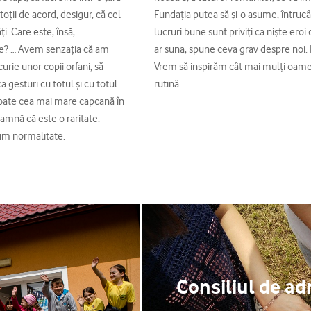
oţii de acord, desigur, că cel
Fundaţia putea să şi-o asume, întrucâ
. Care este, însă,
lucruri bune sunt priviţi ca nişte eroi 
ne? … Avem senzaţia că am
ar suna, spune ceva grav despre noi. N
urie unor copii orfani, să
Vrem să inspirăm cât mai mulţi oameni
 gesturi cu totul şi cu totul
rutină.
poate cea mai mare capcană în
amnă că este o raritate.
mim normalitate.
Consiliul de ad