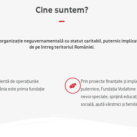
Cine suntem?
rganizație neguvernamentală cu statut caritabil, puternic implica
de pe întreg teritoriul României.
ndentă de operațiunile
Prin proiecte finanțate și im
nia este prima fundație
puternice, Fundația Vodafone R
nevoi speciale, sprijină educați
socială, ajută vârstnici și famil