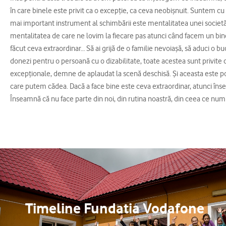
în care binele este privit ca o excepţie, ca ceva neobişnuit. Suntem cu t
mai important instrument al schimbării este mentalitatea unei societăţi
mentalitatea de care ne lovim la fiecare pas atunci când facem un bi
făcut ceva extraordinar… Să ai grijă de o familie nevoiaşă, să aduci o buc
donezi pentru o persoană cu o dizabilitate, toate acestea sunt privite ca
excepţionale, demne de aplaudat la scenă deschisă. Şi aceasta este 
care putem cădea. Dacă a face bine este ceva extraordinar, atunci înse
Înseamnă că nu face parte din noi, din rutina noastră, din ceea ce nu
Timeline Fundatia Vodafone