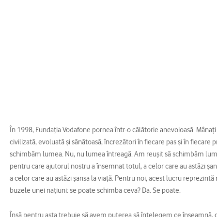
În 1998, Fundaţia Vodafone pornea într-o călătorie anevoioasă. Mânaţi 
civilizată, evoluată şi sănătoasă, încrezători în fiecare pas şi în fiecare 
schimbăm lumea. Nu, nu lumea întreagă. Am reuşit să schimbăm lumea 
pentru care ajutorul nostru a însemnat totul, a celor care au astăzi şans
a celor care au astăzi şansa la viaţă. Pentru noi, acest lucru reprezint
buzele unei naţiuni: se poate schimba ceva? Da. Se poate.
Însă pentru asta trebuie să avem puterea să înţelegem ce înseamnă, de f