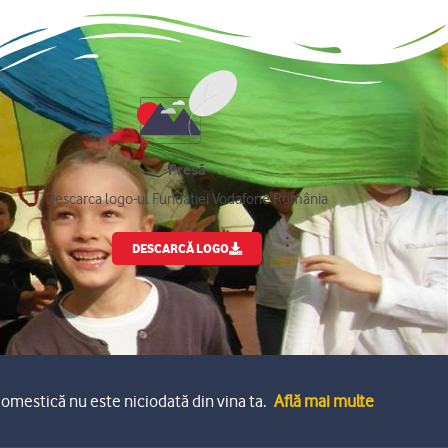
Presă
Descarca logo-ul Fundatiei Vodafone România
DESCARCĂ LOGO
omestică nu este niciodată din vina ta.
Află mai multe