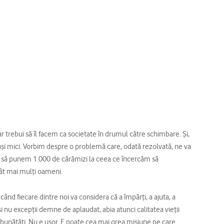
 trebui să îl facem ca societate în drumul către schimbare. Şi,
şi mici. Vorbim despre o problemă care, odată rezolvată, ne va
or, să punem 1.000 de cărămizi la ceea ce încercăm să
ât mai mulţi oameni.
ând fiecare dintre noi va considera că a împărţi, a ajuta, a
i şi nu excepţii demne de aplaudat, abia atunci calitatea vieţii
mbunătăţi. Nu e uşor. E poate cea mai grea misiune pe care