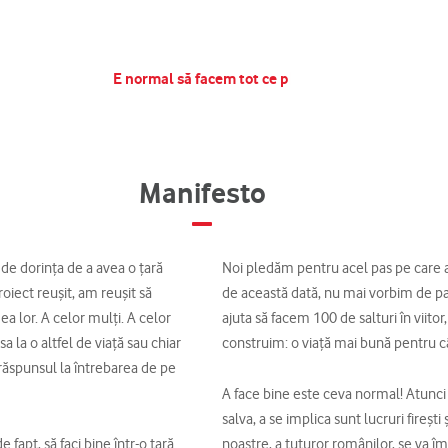
E normal
|
Manifesto
de dorinţa de a avea o ţară
Noi pledăm pentru acel pas pe care ar
proiect reuşit, am reuşit să
de această dată, nu mai vorbim de pa
lor. A celor mulţi. A celor
ajuta să facem 100 de salturi în viit
a la o altfel de viaţă sau chiar
construim: o viaţă mai bună pentru c
ă răspunsul la întrebarea de pe
A face bine este ceva normal! Atunci c
salva, a se implica sunt lucruri fireşt
apt, să faci bine într-o ţară
noastre, a tuturor românilor, se va î