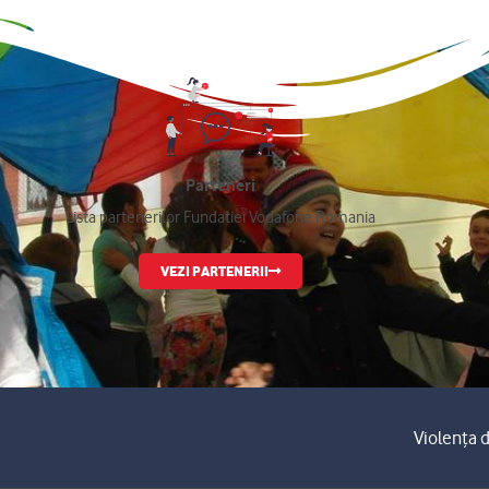
Parteneri
Lista partenerilor Fundatiei Vodafone Romania
VEZI PARTENERII
Violența d