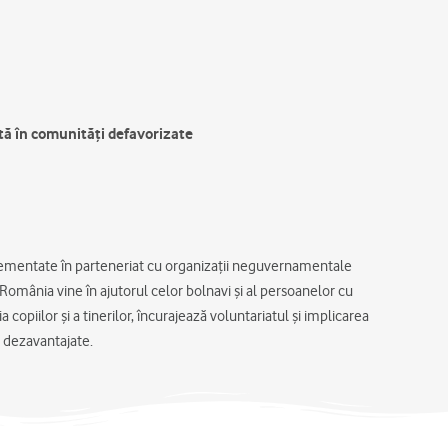
tă în comunități defavorizate
plementate în parteneriat cu organizații neguvernamentale
omânia vine în ajutorul celor bolnavi și al persoanelor cu
a copiilor și a tinerilor, încurajează voluntariatul și implicarea
ii dezavantajate.​