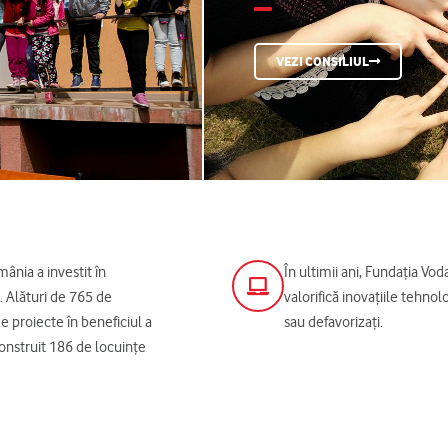
VEZI CONSILIUL
ânia a investit în
În ultimii ani, Fundația Vo
 Alături de 765 de
valorifică inovațiile tehno
 proiecte în beneficiul a
sau defavorizați.
 construit 186 de locuințe