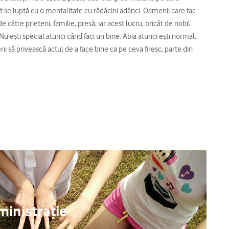
t se luptă cu o mentalitate cu rădăcini adânci. Oamenii care fac
de către prieteni, familie, presă; iar acest lucru, oricât de nobil
u eşti special atunci când faci un bine. Abia atunci eşti normal.
 să privească actul de a face bine ca pe ceva firesc, parte din
ministrație