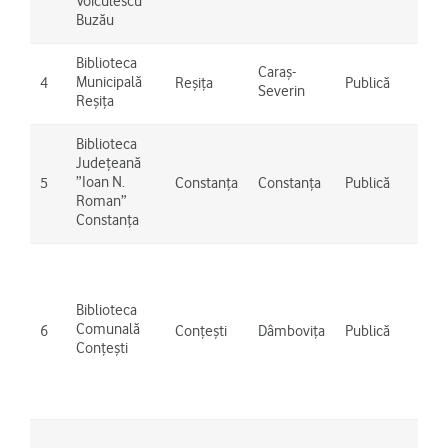
Voiculescu”
Buzău
Biblioteca
Caraș-
Municipală
4
Reșița
Publică
Reș
Severin
Reșița
Biblioteca
Județeană
”Ioan N.
5
Constanța
Constanța
Publică
Con
Roman”
Constanța
Bălt
Bot
Căl
Biblioteca
Con
Comunală
6
Conțești
Dâmbovița
Publică
Crâ
Conțești
Găm
Ele
Mer
And