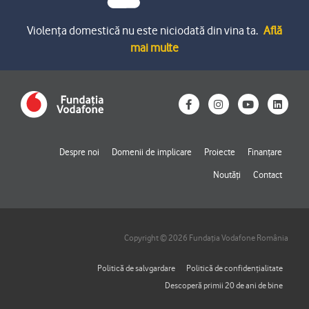
Violența domestică nu este niciodată din vina ta.
Află
mai multe
F
I
Y
L
a
n
o
i
c
s
u
n
e
t
t
k
b
a
u
e
o
g
b
d
Despre noi
Domenii de implicare
Proiecte
Finanțare
o
r
e
i
k
a
n
Noutăți
Contact
-
m
f
Copyright © 2026 Fundația Vodafone România
Politică de salvgardare
Politică de confidențialitate
Descoperă primii 20 de ani de bine