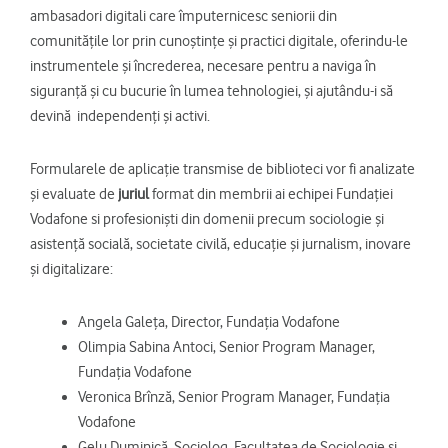
ambasadori digitali care împuternicesc seniorii din
comunitățile lor prin cunoștințe și practici digitale, oferindu-le
instrumentele și încrederea, necesare pentru a naviga în
siguranță și cu bucurie în lumea tehnologiei, și ajutându-i să
devină independenți și activi.
Formularele de aplicație transmise de biblioteci vor fi analizate
și evaluate de
juriul
format din membrii ai echipei Fundației
Vodafone si profesioniști din domenii precum sociologie și
asistență socială, societate civilă, educație și jurnalism, inovare
și digitalizare:
Angela Galeța, Director, Fundația Vodafone
Olimpia Sabina Antoci, Senior Program Manager,
Fundația Vodafone
Veronica Brînză, Senior Program Manager, Fundația
Vodafone
Gelu Duminică, Sociolog, Facultatea de Sociologie și