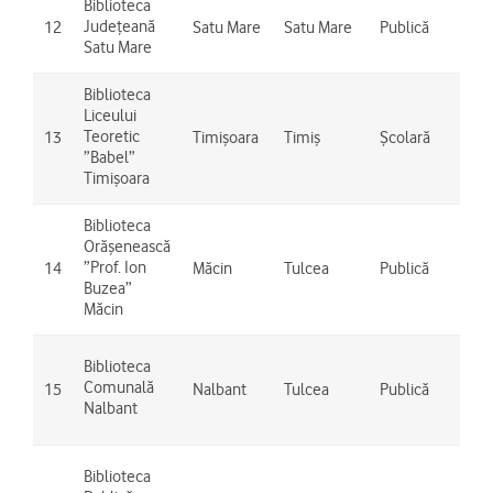
Biblioteca
Județeană
12
Satu Mare
Satu Mare
Publică
Sat
Satu Mare
Biblioteca
Liceului
Tim
Teoretic
13
Timișoara
Timiș
Școlară
Dum
”Babel”
Timișoara
Biblioteca
Orășenească
”Prof. Ion
14
Măcin
Tulcea
Publică
Măc
Buzea”
Măcin
Nal
Biblioteca
Tre
Comunală
15
Nalbant
Tulcea
Publică
Nic
Nalbant
Băl
Mat
Biblioteca
Tur