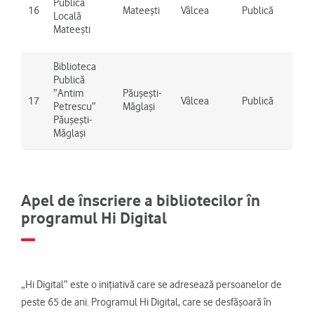
Publică
Gre
16
Mateești
Vâlcea
Publică
Locală
Slăt
Mateești
Ber
Biblioteca
Publică
”Antim
Păușești-
Pău
17
Vâlcea
Publică
Petrescu”
Măglași
Măg
Păușești-
Măglași
Apel de înscriere a bibliotecilor în
programul Hi Digital
„Hi Digital” este o inițiativă care se adresează persoanelor de
peste 65 de ani. Programul Hi Digital, care se desfășoară în