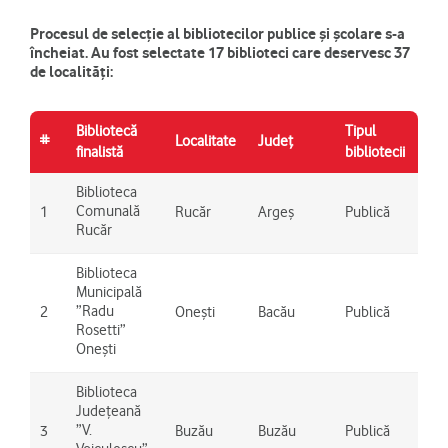
Procesul de selecție al bibliotecilor publice și școlare s-a
încheiat. Au fost selectate 17 biblioteci care deservesc 37
de localități:
Bibliotecă
Tipul
Loca
#
Localitate
Județ
finalistă
bibliotecii
des
Biblioteca
Ruc
Comunală
1
Rucăr
Argeș
Publică
Dra
Rucăr
Biblioteca
Municipală
”Radu
2
Onești
Bacău
Publică
One
Rosetti”
Onești
Biblioteca
Județeană
”V.
3
Buzău
Buzău
Publică
Buz