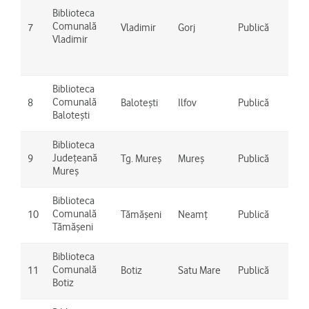
Fras
Biblioteca
Des
Comunală
7
Vladimir
Gorj
Publică
Vla
Vladimir
Bum
Piți
Biblioteca
Comunală
8
Balotești
Ilfov
Publică
Bal
Balotești
Biblioteca
Județeană
9
Tg. Mureș
Mureș
Publică
Târ
Mureș
Biblioteca
Tăm
Comunală
10
Tămășeni
Neamț
Publică
Adj
Tămășeni
Biblioteca
Comunală
11
Botiz
Satu Mare
Publică
Bot
Botiz