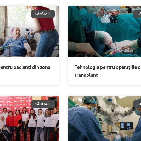
Page
Page
Page
Page
Page
Page
SĂNĂTATE
S
entru pacienți din zona
Tehnologie pentru operațiile d
transplant
SĂNĂTATE
S