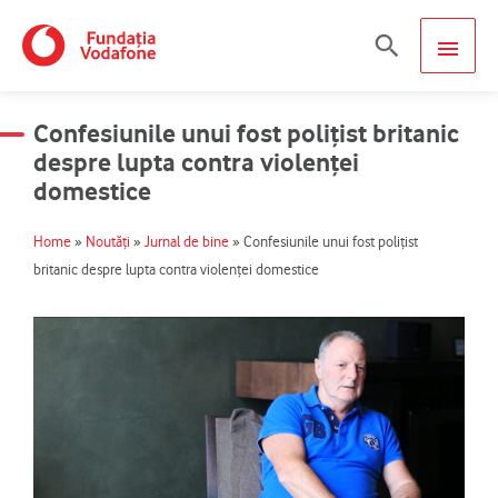
Skip
MAIN
Search
to
content
MEN
Confesiunile unui fost polițist britanic
despre lupta contra violenței
domestice
Home
»
Noutăți
»
Jurnal de bine
»
Confesiunile unui fost polițist
britanic despre lupta contra violenței domestice