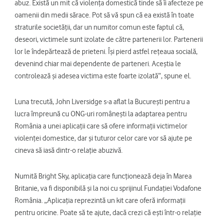
abuz. Există un mit că violența domestică tinde să îi afecteze pe
oamenii din medii sărace. Pot să vă spun că ea există în toate
straturile societății, dar un numitor comun este faptul că,
deseori, victimele sunt izolate de către partenerii lor. Partenerii
lor le îndepărtează de prieteni. Își pierd astfel rețeaua socială,
devenind chiar mai dependente de parteneri. Aceștia le
controlează și adesea victima este foarte izolată”, spune el.
Luna trecută, John Liversidge s-a aflat la București pentru a
lucra împreună cu ONG-uri românești la adaptarea pentru
România a unei aplicații care să ofere informații victimelor
violenței domestice, dar și tuturor celor care vor să ajute pe
cineva să iasă dintr-o relație abuzivă.
Numită Bright Sky, aplicația care funcționează deja în Marea
Britanie, va fi disponibilă și la noi cu sprijinul Fundației Vodafone
România. „Aplicația reprezintă un kit care oferă informații
pentru oricine. Poate să te ajute, dacă crezi că ești într-o relație