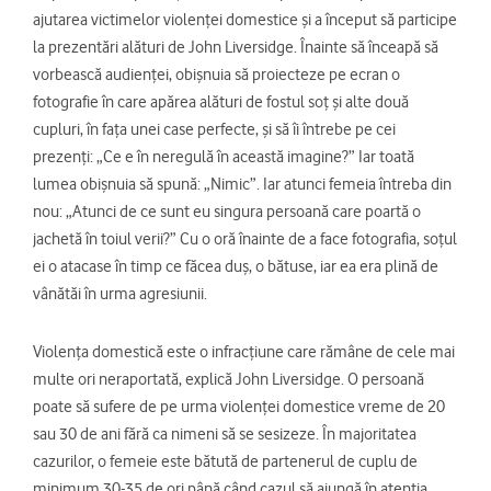
ajutarea victimelor violenței domestice și a început să participe
la prezentări alături de John Liversidge. Înainte să înceapă să
vorbească audienței, obișnuia să proiecteze pe ecran o
fotografie în care apărea alături de fostul soț și alte două
cupluri, în fața unei case perfecte, și să îi întrebe pe cei
prezenți: „Ce e în neregulă în această imagine?” Iar toată
lumea obișnuia să spună: „Nimic”. Iar atunci femeia întreba din
nou: „Atunci de ce sunt eu singura persoană care poartă o
jachetă în toiul verii?” Cu o oră înainte de a face fotografia, soțul
ei o atacase în timp ce făcea duș, o bătuse, iar ea era plină de
vânătăi în urma agresiunii.
Violența domestică este o infracțiune care rămâne de cele mai
multe ori neraportată, explică John Liversidge. O persoană
poate să sufere de pe urma violenței domestice vreme de 20
sau 30 de ani fără ca nimeni să se sesizeze. În majoritatea
cazurilor, o femeie este bătută de partenerul de cuplu de
minimum 30-35 de ori până când cazul să ajungă în atenția