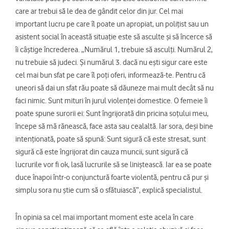
care ar trebui să le dea de gândit celor din jur. Cel mai
important lucru pe care îl poate un apropiat, un polițist sau un
asistent social în această situație este să asculte și să încerce să
îi câștige încrederea. „Numărul 1, trebuie să asculți. Numărul 2,
nu trebuie să judeci. Și numărul 3. dacă nu ești sigur care este
cel mai bun sfat pe care îl poți oferi, informează-te. Pentru că
uneori să dai un sfat rău poate să dăuneze mai mult decât să nu
faci nimic. Sunt mituri în jurul violenței domestice. O femeie îi
poate spune surorii ei: Sunt îngrijorată din pricina soțului meu,
începe să mă rănească, face asta sau cealaltă. Iar sora, deși bine
intenționată, poate să spună: Sunt sigură că este stresat, sunt
sigură că este îngrijorat din cauza muncii, sunt sigură că
lucrurile vor fi ok, lasă lucrurile să se liniștească. Iar ea se poate
duce înapoi într-o conjunctură foarte violentă, pentru că pur și
simplu sora nu știe cum să o sfătuiască”, explică specialistul.
În opinia sa cel mai important moment este acela în care