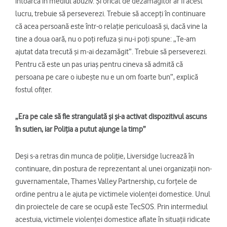
întoarcă în mediul abuziv. Și oricât de dezamăgitor ar fi acest
lucru, trebuie să perseverezi. Trebuie să accepți în continuare
că acea persoană este într-o relație periculoasă și, dacă vine la
tine a doua oară, nu o poți refuza și nu-i poți spune: „Te-am
ajutat data trecută și m-ai dezamăgit”. Trebuie să perseverezi.
Pentru că este un pas uriaș pentru cineva să admită că
persoana pe care o iubește nu e un om foarte bun”, explică
fostul ofițer.
„Era pe cale să fie strangulată și și-a activat dispozitivul ascuns
în sutien, iar Poliția a putut ajunge la timp”
Deși s-a retras din munca de poliție, Liversidge lucrează în
continuare, din postura de reprezentant al unei organizații non-
guvernamentale, Thames Valley Partnership, cu forțele de
ordine pentru a le ajuta pe victimele violenței domestice. Unul
din proiectele de care se ocupă este TecSOS. Prin intermediul
acestuia, victimele violenței domestice aflate în situații ridicate