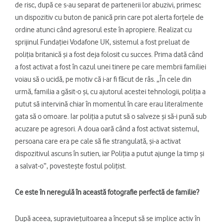
de risc, după ce s-au separat de partenerii lor abuzivi, primesc
un dispozitiv cu buton de panică prin care pot alerta forțele de
ordine atunci când agresorul este în apropiere. Realizat cu
sprijinul Fundației Vodafone UK, sistemul a fost preluat de
poliția britanică și a fost deja folosit cu succes. Prima dată când
a fost activat a fost în cazul unei tinere pe care membrii familiei
voiau să o ucidă, pe motiv că i-ar fi făcut de râs. „În cele din
urmă, familia a găsit-o și, cu ajutorul acestei tehnologii, poliția a
putut să intervină chiar în momentul în care erau literalmente
gata să o omoare. Iar poliția a putut să o salveze și să-i pună sub
acuzare pe agresori. A doua oară când a fost activat sistemul,
persoana care era pe cale să fie strangulată, și-a activat
dispozitivul ascuns în sutien, iar Poliția a putut ajunge la timp și
a salvat-o”, povestește fostul polițist.
Ce este în neregulă în această fotografie perfectă de familie?
După aceea, supraviețuitoarea a început să se implice activ în