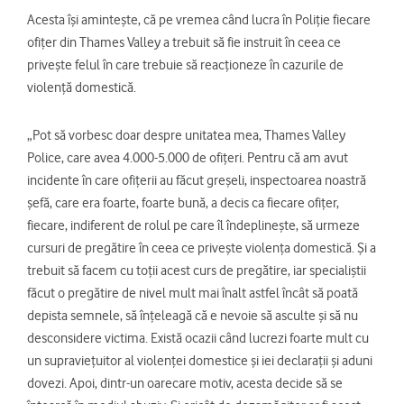
Acesta își amintește, că pe vremea când lucra în Poliție fiecare
ofițer din Thames Valley a trebuit să fie instruit în ceea ce
privește felul în care trebuie să reacționeze în cazurile de
violență domestică.
„Pot să vorbesc doar despre unitatea mea, Thames Valley
Police, care avea 4.000-5.000 de ofițeri. Pentru că am avut
incidente în care ofițerii au făcut greșeli, inspectoarea noastră
șefă, care era foarte, foarte bună, a decis ca fiecare ofițer,
fiecare, indiferent de rolul pe care îl îndeplinește, să urmeze
cursuri de pregătire în ceea ce privește violența domestică. Și a
trebuit să facem cu toții acest curs de pregătire, iar specialiștii
făcut o pregătire de nivel mult mai înalt astfel încât să poată
depista semnele, să înțeleagă că e nevoie să asculte și să nu
desconsidere victima. Există ocazii când lucrezi foarte mult cu
un supraviețuitor al violenței domestice și iei declarații și aduni
dovezi. Apoi, dintr-un oarecare motiv, acesta decide să se