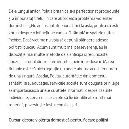
De-a lungul anilor, Poliția britanică și-a perfecționat procedurile
și a îmbunătățit felul în care abordează problema violenței
domestice. „Nu au fost întotdeauna buni la asta, pentru că este
vorba despre o infracțiune care se întâmplă în spatele ușilor
închise. Dacă victima nu voia să depună plângere adesea
polițiștii plecau. Acum sunt mult mai perseverenți, au la
dispoziție mai multe metode de a anticipa și recunoaște
abuzul. Iar unul dintre elementele cheie introduse în Marea
Britanie este că nicio agenție nu poate aborda acest fenomen
de una singură. Așadar, Poliția, autoritățile din domeniul
sănătății și al educației, serviciile sociale sunt obligate prin lege
să împărtășească unele cu altele informații despre cazurile
individuale, ceea ce face ca ele să fie identificate mult mai
repede”, povestește fostul comisar șef.
Cursuri despre violența domestică pentru fiecare polițist