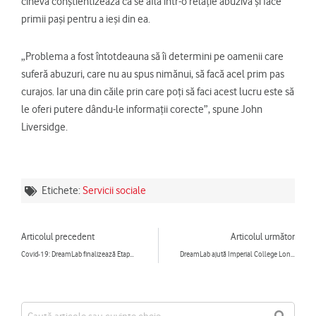
cineva conștientizează că se află într-o relație abuzivă și face
primii pași pentru a ieși din ea.
„Problema a fost întotdeauna să îi determini pe oamenii care
suferă abuzuri, care nu au spus nimănui, să facă acel prim pas
curajos. Iar una din căile prin care poți să faci acest lucru este să
le oferi putere dându-le informații corecte”, spune John
Liversidge.
Etichete:
Servicii sociale
Prev
Ne
Articolul precedent
Articolul următor
Covid-19: DreamLab finalizează Etapa 1 a proiectului Corona-AI
DreamLab ajută Imperial College London să accelereze studiile pentru descoperirea unor medicamente și „superalimente” care ar putea lupta împotriva COVID-19