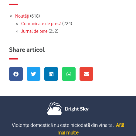
Noutăți
(618)
Comunicate de presă
(224)
Jurnal de bine
(252)
Share articol
Violența domestică nu este niciodată din vina ta.
Află
mai multe