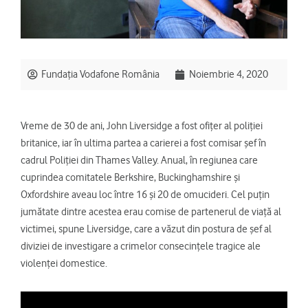
Fundația Vodafone România
Noiembrie 4, 2020
Vreme de 30 de ani, John Liversidge a fost ofițer al poliției
britanice, iar în ultima partea a carierei a fost comisar șef în
cadrul Poliției din Thames Valley. Anual, în regiunea care
cuprindea comitatele Berkshire, Buckinghamshire și
Oxfordshire aveau loc între 16 și 20 de omucideri. Cel puțin
jumătate dintre acestea erau comise de partenerul de viață al
victimei, spune Liversidge, care a văzut din postura de șef al
diviziei de investigare a crimelor consecințele tragice ale
violenței domestice.