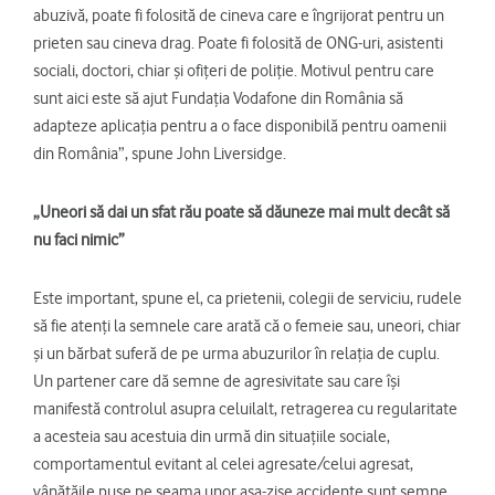
abuzivă, poate fi folosită de cineva care e îngrijorat pentru un
prieten sau cineva drag. Poate fi folosită de ONG-uri, asistenti
sociali, doctori, chiar și ofițeri de poliție. Motivul pentru care
sunt aici este să ajut Fundația Vodafone din România să
adapteze aplicația pentru a o face disponibilă pentru oamenii
din România”, spune John Liversidge.
„Uneori să dai un sfat rău poate să dăuneze mai mult decât să
nu faci nimic”
Este important, spune el, ca prietenii, colegii de serviciu, rudele
să fie atenți la semnele care arată că o femeie sau, uneori, chiar
și un bărbat suferă de pe urma abuzurilor în relația de cuplu.
Un partener care dă semne de agresivitate sau care își
manifestă controlul asupra celuilalt, retragerea cu regularitate
a acesteia sau acestuia din urmă din situațiile sociale,
comportamentul evitant al celei agresate/celui agresat,
vânătăile puse pe seama unor așa-zise accidente sunt semne