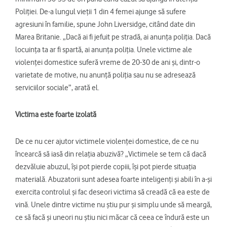
Poliției. De-a lungul vieții 1 din 4 femei ajunge să sufere
agresiuni în familie, spune John Liversidge, citând date din
Marea Britanie. „Dacă ai fi jefuit pe stradă, ai anunța poliția. Dacă
locuința ta ar fi spartă, ai anunța poliția. Unele victime ale
violenței domestice suferă vreme de 20-30 de ani și, dintr-o
varietate de motive, nu anunță poliția sau nu se adresează
serviciilor sociale”, arată el.
Victima este foarte izolată
De ce nu cer ajutor victimele violenței domestice, de ce nu
încearcă să iasă din relația abuzivă? „Victimele se tem că dacă
dezvăluie abuzul, își pot pierde copiii, își pot pierde situația
materială. Abuzatorii sunt adesea foarte inteligenți și abili în a-și
exercita controlul și fac deseori victima să creadă că ea este de
vină. Unele dintre victime nu știu pur și simplu unde să meargă,
ce să facă și uneori nu știu nici măcar că ceea ce îndură este un