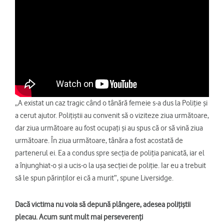
„A existat un caz tragic când o tânără femeie s-a dus la Poliție și
a cerut ajutor. Polițiștii au convenit să o viziteze ziua următoare,
dar ziua următoare au fost ocupați și au spus că or să vină ziua
următoare. În ziua următoare, tânăra a fost acostată de
partenerul ei. Ea a condus spre secția de poliția panicată, iar el
a înjunghiat-o și a ucis-o la ușa secției de poliție. Iar eu a trebuit
să le spun părinților ei că a murit”, spune Liversidge.
Dacă victima nu voia să depună plângere, adesea polițiștii
plecau. Acum sunt mult mai perseverenți