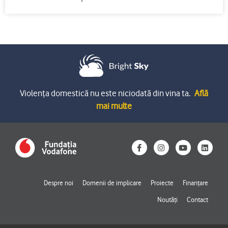
Violența domestică nu este niciodată din vina ta.
Află
mai multe
F
I
Y
L
a
n
o
i
c
s
u
n
e
t
t
k
b
a
u
e
o
g
b
d
Despre noi
Domenii de implicare
Proiecte
Finanțare
o
r
e
i
k
a
n
Noutăți
Contact
-
m
f