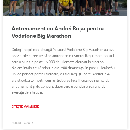
Antrenament cu Andrei Roşu pentru
Vodafone Big Marathon
Colegii noştri care aleargă în cadrul Vodafone Big Marathon au avut
ocazia zilele trecute să se antreneze cu Andrei Roşu, maratonistul
care a ajuns la peste 15.000 de kilometri alergaţi în cinci ani.
Ne-am întâlnit cu Andrei la ora 7:00 dimineaţa, în parcul Herăstrău,
un loc perfect pentru alergare, cu alei largi şi libere. Andrei le-a
arătat colegilor noştri cum ar trebui să facă încălzirea înainte de
antrenament şi de concurs, după care a condus o sesiune de
exerciţii de atletism.
CITEȘTE MAI MULTE
August 19, 2015