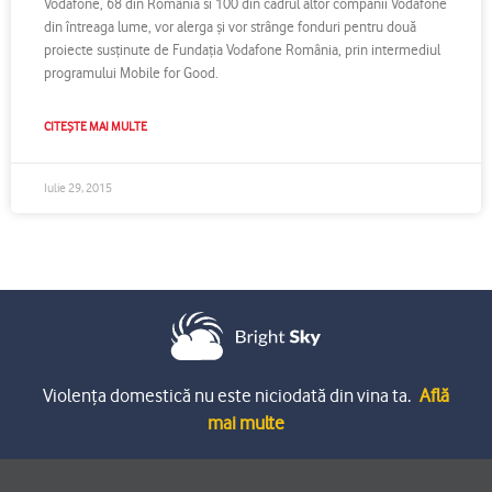
Vodafone, 68 din România si 100 din cadrul altor companii Vodafone
din întreaga lume, vor alerga şi vor strânge fonduri pentru două
proiecte susţinute de Fundaţia Vodafone România, prin intermediul
programului Mobile for Good.
CITEȘTE MAI MULTE
Iulie 29, 2015
Violența domestică nu este niciodată din vina ta.
Află
mai multe