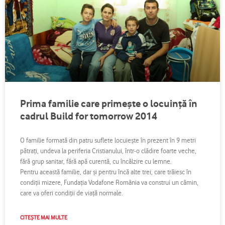
Prima familie care primeşte o locuinţă în
cadrul Build for tomorrow 2014
O familie formată din patru suflete locuieşte în prezent în 9 metri
pătraţi, undeva la periferia Cristianului, într-o clădire foarte veche,
fără grup sanitar, fără apă curentă, cu încălzire cu lemne.
Pentru această familie, dar şi pentru încă alte trei, care trăiesc în
condiţii mizere, Fundaţia Vodafone România va construi un cămin,
care va oferi condiţii de viaţă normale.
CITEȘTE MAI MULTE