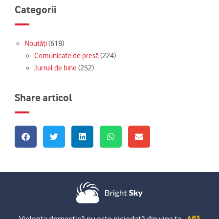
Categorii
Noutăți
(618)
Comunicate de presă
(224)
Jurnal de bine
(252)
Share articol
Violența domestică nu este niciodată din vina ta.
Află