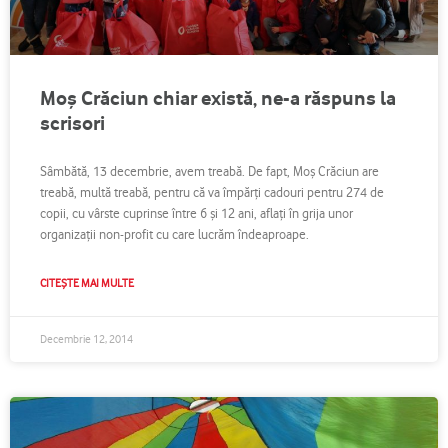
Moş Crăciun chiar există, ne-a răspuns la
scrisori
Sâmbătă, 13 decembrie, avem treabă. De fapt, Moş Crăciun are
treabă, multă treabă, pentru că va împărţi cadouri pentru 274 de
copii, cu vârste cuprinse între 6 şi 12 ani, aflaţi în grija unor
organizaţii non-profit cu care lucrăm îndeaproape.
CITEȘTE MAI MULTE
Decembrie 12, 2014