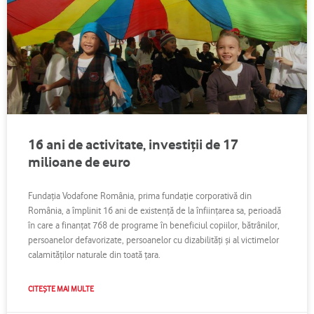
16 ani de activitate, investiţii de 17
milioane de euro
Fundaţia Vodafone România, prima fundaţie corporativă din
România, a împlinit 16 ani de existenţă de la înfiinţarea sa, perioadă
în care a finanţat 768 de programe în beneficiul copiilor, bătrânilor,
persoanelor defavorizate, persoanelor cu dizabilităţi şi al victimelor
calamităţilor naturale din toată ţara.
CITEȘTE MAI MULTE