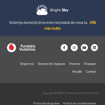
Violența domestică nu este niciodată din vina ta.
Află
mai multe
F
I
Y
L
a
n
o
i
c
s
u
n
e
t
t
k
b
a
u
e
o
g
b
d
Despre noi
Domenii de implicare
Proiecte
Finanțare
o
r
e
i
k
a
n
Noutăți
Contact
-
m
f
Copyright © 2026 Fundația Vodafone România
Politică de salvgardare
Politică de confidențialitate