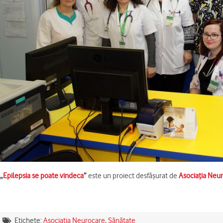
„
Epilepsia se poate vindeca
”
este un proiect desfăşurat de
Asociaţia Neu
Etichete:
Asociaţia Neurocare
,
Sănătate