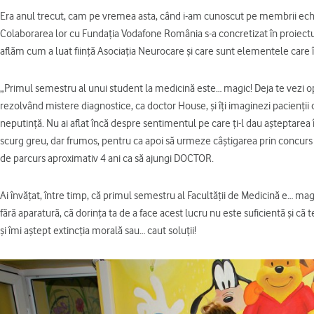
Era anul trecut, cam pe vremea asta, când i-am cunoscut pe membrii echi
Colaborarea lor cu Fundaţia Vodafone România s-a concretizat în proiectu
aflăm cum a luat fiinţă Asociaţia Neurocare şi care sunt elementele care îi
„Primul semestru al unui student la medicină este… magic! Deja te vezi ope
rezolvând mistere diagnostice, ca doctor House, şi îţi imaginezi pacienţii 
neputinţă. Nu ai aflat încă despre sentimentul pe care ţi-l dau aşteptarea în
scurg greu, dar frumos, pentru ca apoi să urmeze câştigarea prin concurs a 
de parcurs aproximativ 4 ani ca să ajungi DOCTOR.
Ai învăţat, între timp, că primul semestru al Facultăţii de Medicină e… magi
fără aparatură, că dorinţa ta de a face acest lucru nu este suficientă şi că t
şi îmi aştept extincţia morală sau… caut soluţii!