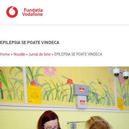
Skip
to
content
EPILEPSIA SE POATE VINDECA
Home
»
Noutăți
»
Jurnal de bine
»
EPILEPSIA SE POATE VINDECA