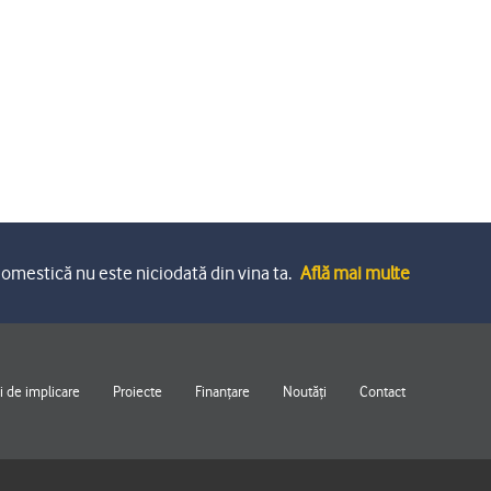
omestică nu este niciodată din vina ta.
Află mai multe
 de implicare
Proiecte
Finanțare
Noutăți
Contact