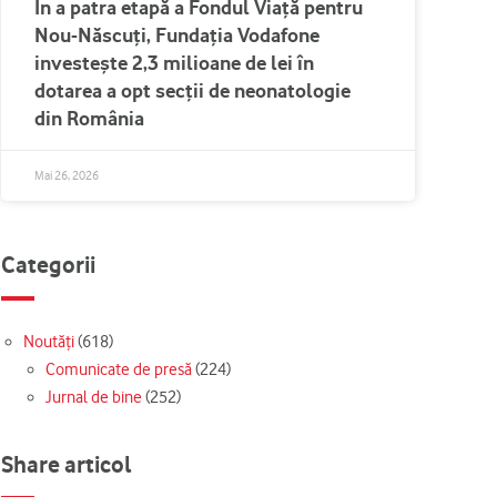
În a patra etapă a Fondul Viață pentru
Nou-Născuți, Fundația Vodafone
investește 2,3 milioane de lei în
dotarea a opt secții de neonatologie
din România
Mai 26, 2026
Categorii
Noutăți
(618)
Comunicate de presă
(224)
Jurnal de bine
(252)
Share articol