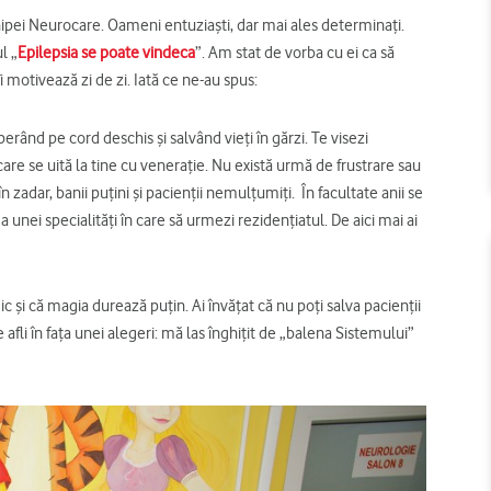
pei Neurocare. Oameni entuziaşti, dar mai ales determinaţi.
l „
Epilepsia se poate vindeca
”. Am stat de vorba cu ei ca să
 motivează zi de zi. Iată ce ne-au spus:
rând pe cord deschis şi salvând vieţi în gărzi. Te visezi
care se uită la tine cu veneraţie. Nu există urmă de frustrare sau
 zadar, banii puţini şi pacienţii nemulţumiţi. În facultate anii se
unei specialităţi în care să urmezi rezidenţiatul. De aici mai ai
c şi că magia durează puţin. Ai învăţat că nu poţi salva pacienţii
e afli în faţa unei alegeri: mă las înghiţit de „balena Sistemului”