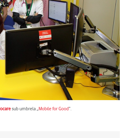
rocare
sub umbrela „
Mobile for Good
”.