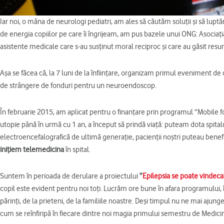
Iar noi, o mâna de neurologi pediatri, am ales să căutăm soluţii şi să luptăm
de energia copiilor pe care îi îngrijeam, am pus bazele unui ONG: Asociaţia
asistente medicale care s-au susţinut moral reciproc şi care au găsit resurs
Aşa se făcea că, la 7 luni de la înfiinţare, organizam primul eveniment de
de strângere de fonduri pentru un neuroendoscop.
În februarie 2015, am aplicat pentru o finanţare prin programul “Mobile 
utopie până în urmă cu 1 an, a început să prindă viaţă: puteam dota spita
electroencefalografică de ultimă generaţie, pacienţii noştri puteau benef
iniţiem telemedicina
în spital.
Suntem în perioada de derulare a proiectului
”
Epilepsia se poate vindeca
copil este evident pentru noi toţi. Lucrăm ore bune în afara programului, î
părinţi, de la prieteni, de la familiile noastre. Deşi timpul nu ne mai ajung
cum se reînfiripă în fiecare dintre noi magia primului semestru de Medici