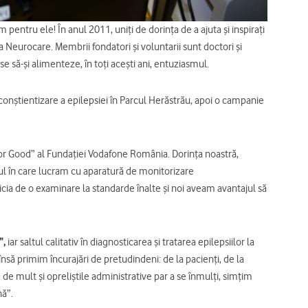
 pentru ele! În anul 2011, uniţi de dorinţa de a ajuta şi inspiraţi
 Neurocare. Membrii fondatori şi voluntarii sunt doctori şi
e să-şi alimenteze, în toţi aceşti ani, entuziasmul.
 conştientizare a epilepsiei în Parcul Herăstrău, apoi o campanie
for Good” al Fundaţiei Vodafone România. Dorinţa noastră,
lul în care lucram cu aparatură de monitorizare
icia de o examinare la standarde înalte şi noi aveam avantajul să
”,
iar saltul calitativ în diagnosticarea şi tratarea epilepsiilor la
nsă primim încurajări de pretudindeni: de la pacienţi, de la
e de mult şi opreliştile administrative par a se înmulţi, simţim
nă”.