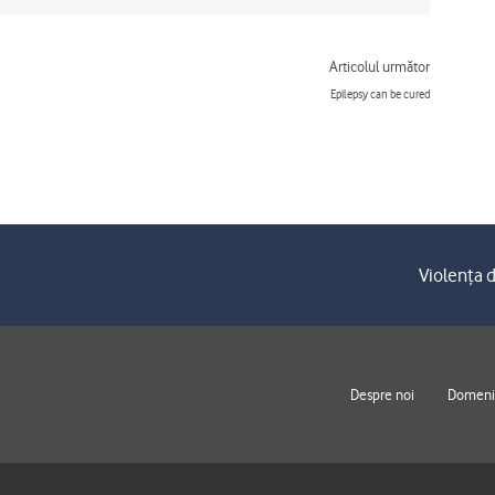
Next
Articolul următor
Epilepsy can be cured
Violența d
Despre noi
Domenii