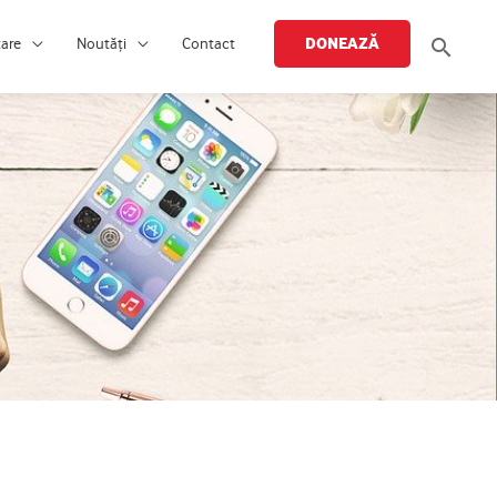
Searc
DONEAZĂ
țare
Noutăți
Contact