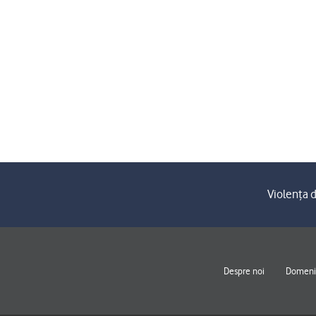
Violența d
Despre noi
Domenii