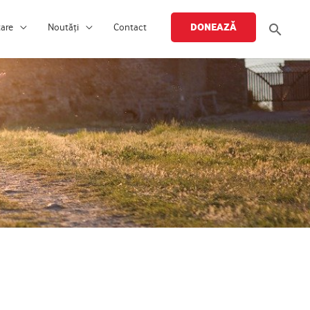
Searc
DONEAZĂ
țare
Noutăți
Contact