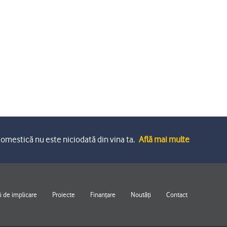
omestică nu este niciodată din vina ta.
Află mai multe
 de implicare
Proiecte
Finanțare
Noutăți
Contact