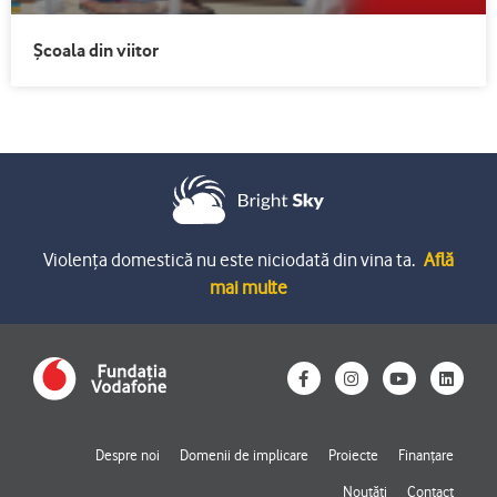
Școala din viitor
Violența domestică nu este niciodată din vina ta.
Află
mai multe
F
I
Y
L
a
n
o
i
c
s
u
n
e
t
t
k
b
a
u
e
o
g
b
d
Despre noi
Domenii de implicare
Proiecte
Finanțare
o
r
e
i
k
a
n
Noutăți
Contact