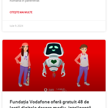
România în parteneriat
CITEȘTE MAI MULTE
Iulie 9, 2024
Fundația Vodafone oferă gratuit 48 de
lecții digitale despre mediu, inteligență