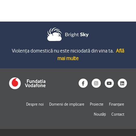
Violența domestică nu este niciodată din vina ta.
Află
mai multe
F
I
Y
L
a
n
o
i
c
s
u
n
e
t
t
k
b
a
u
e
o
g
b
d
Despre noi
Domenii de implicare
Proiecte
Finanțare
o
r
e
i
k
a
n
Noutăți
Contact
-
m
f