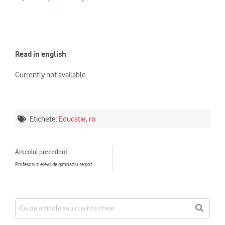
Read in english
Currently not available
Etichete:
Educație
,
ro
Prev
Articolul precedent
Profesorii și elevii de gimnaziu se pot pregăti pentru viitor cu 12 lecții digitale noi, disponibile pe platforma „Școala din viitor”