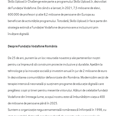
Skills Upload Jr Challenge este parte a programului Skills Upload Jr, dezvoltat
de Fundația Vodafone. De când s-a lansat, în 2021, 7,5 milioane de elevi,
600.000 de profesori și alte 8,2 milioane de persoane din Europa au
beneficiat de activitățile programului. Totodată, Skills Upload Jr face parte din
strategia extinsă a Fundației Vodafone de promovare a incluziunii prin
învățare digitală.
Despre Fundația Vodafone România
De 25 de ani, punem la un loc resursele noastre și ale partenerilor noștri
pentru ca împreună să construim proiecte incluzive și durabile. Apelăm la
tehnologie și la inovație socială și investim anual în jur de 2 milioane de euro
în dezvoltarea comunităților defavorizate din România. Modernizăm secții de
terapie intensivă neonatală și susținem programe de educație digitală care
pregătesc copii și tineri pentru meseriile viitorului. Alături de celelalte fundații
Vodafone din întreaga lume, scopul nostru este să îmbunătățim viața a 400
de milioane de persoane până în 2025.
Suntem o organizație neguvernamentală românească înființată în 1998, cu