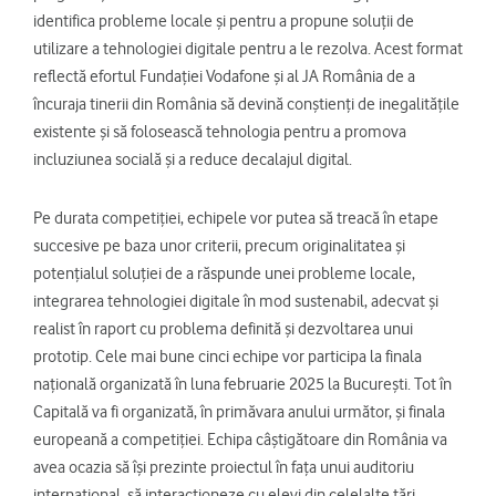
identifica probleme locale și pentru a propune soluții de
utilizare a tehnologiei digitale pentru a le rezolva. Acest format
reflectă efortul Fundației Vodafone și al JA România de a
încuraja tinerii din România să devină conștienți de inegalitățile
existente și să folosească tehnologia pentru a promova
incluziunea socială și a reduce decalajul digital.
Pe durata competiției, echipele vor putea să treacă în etape
succesive pe baza unor criterii, precum originalitatea și
potențialul soluției de a răspunde unei probleme locale,
integrarea tehnologiei digitale în mod sustenabil, adecvat și
realist în raport cu problema definită și dezvoltarea unui
prototip. Cele mai bune cinci echipe vor participa la finala
națională organizată în luna februarie 2025 la București. Tot în
Capitală va fi organizată, în primăvara anului următor, și finala
europeană a competiției. Echipa câștigătoare din România va
avea ocazia să își prezinte proiectul în fața unui auditoriu
internațional, să interacționeze cu elevi din celelalte țări