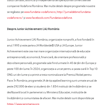
statut caritabil, distinctă și independentă de operațiunile comerciale ale
companiei Vodafone România. Mai multe detalii despre programele noastre
se regăsesc pe
www.fundatia-vodafone.ro
,
http://jurnaldebine.fundatia-
vodafone.ro/
și
www.facebook.com/fundatiavodafone
.
Despre Junior Achievement (JA) România
Junior Achievement (JA) România, organizație nonprofit, a fost fondată în
anul 1993 și este parte a JA Worldwide® USA și JA Europe. Junior
Achievement este cea mai mare organizație internațională de educație
antreprenorială, economică, financiară, de orientare profesională și
dezvoltare personală, programele sale fiind urmate în 40 de țări din Europa și
peste 100 din lume. În 2024, organizația a urcat pentru a șasea oară în Top 10
ONG-uri din lume și a primit a treia nominalizare la Premiul Nobel pentru
Pace. În România, programele JA de tip applied learning sunt urmate anual de
peste 292.000 de elevi și studenți din 1.834 instituții de învățământ și se
desfășoară local în parteneriat cu Ministerul Educației, instituțiile de
învățământ și comunitatea de afaceri. Mai multe detalii sunt disponibile pe
https://www.jaromania.org