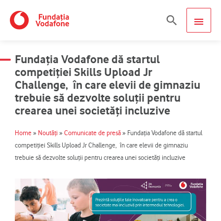
Skip
MAIN
Search
to
content
MEN
Fundația Vodafone dă startul
competiției Skills Upload Jr
Challenge, în care elevii de gimnaziu
trebuie să dezvolte soluții pentru
crearea unei societăți incluzive
Home
»
Noutăți
»
Comunicate de presă
»
Fundația Vodafone dă startul
competiției Skills Upload Jr Challenge, în care elevii de gimnaziu
trebuie să dezvolte soluții pentru crearea unei societăți incluzive