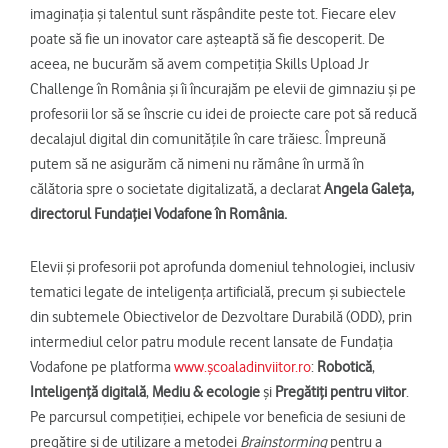
imaginația și talentul sunt răspândite peste tot. Fiecare elev
poate să fie un inovator care așteaptă să fie descoperit. De
aceea, ne bucurăm să avem competiția Skills Upload Jr
Challenge în România și îi încurajăm pe elevii de gimnaziu și pe
profesorii lor să se înscrie cu idei de proiecte care pot să reducă
decalajul digital din comunitățile în care trăiesc. Împreună
putem să ne asigurăm că nimeni nu rămâne în urmă în
călătoria spre o societate digitalizată, a declarat
Angela Galeța,
directorul Fundației Vodafone în România.
Elevii și profesorii pot aprofunda domeniul tehnologiei, inclusiv
tematici legate de inteligența artificială, precum și subiectele
din subtemele Obiectivelor de Dezvoltare Durabilă (ODD), prin
intermediul celor patru module recent lansate de Fundația
Vodafone pe platforma
www.școaladinviitor.ro
:
Robotică
,
Inteligență digitală
,
Mediu & ecologie
și
Pregătiți pentru viitor
.
Pe parcursul competiției, echipele vor beneficia de sesiuni de
pregătire și de utilizare a metodei
Brainstorming
pentru a