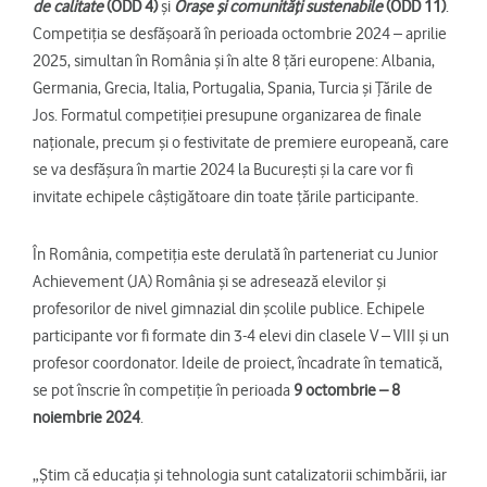
de calitate
(ODD 4)
și
Orașe și comunități sustenabile
(ODD 11)
.
Competiția se desfășoară în perioada octombrie 2024 – aprilie
2025, simultan în România și în alte 8 țări europene: Albania,
Germania, Grecia, Italia, Portugalia, Spania, Turcia și Țările de
Jos. Formatul competiției presupune organizarea de finale
naționale, precum și o festivitate de premiere europeană, care
se va desfășura în martie 2024 la București și la care vor fi
invitate echipele câștigătoare din toate țările participante.
În România, competiția este derulată în parteneriat cu Junior
Achievement (JA) România și se adresează elevilor și
profesorilor de nivel gimnazial din școlile publice. Echipele
participante vor fi formate din 3-4 elevi din clasele V – VIII și un
profesor coordonator. Ideile de proiect, încadrate în tematică,
se pot înscrie în competiție în perioada
9 octombrie – 8
noiembrie 2024
.
„Știm că educația și tehnologia sunt catalizatorii schimbării, iar