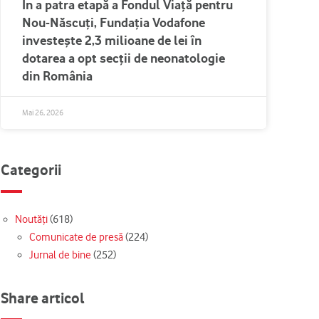
În a patra etapă a Fondul Viață pentru
Nou-Născuți, Fundația Vodafone
investește 2,3 milioane de lei în
dotarea a opt secții de neonatologie
din România
Mai 26, 2026
Categorii
Noutăți
(618)
Comunicate de presă
(224)
Jurnal de bine
(252)
Share articol