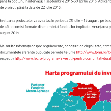
până la opt luni, în intervalul 1 septembrie 2015-30 aprilie 2016. Aplicanţ
de proiect, până la data de 22 iulie 2015.
Evaluarea proiectelor va avea loc în perioada 23 iulie – 19 august, pe baza
de către comisii formate din membri ai fundaţiilor implicate. Anunţarea proi
august 2015.
Mai multe informaţii despre regulamente, condiţiile de eligibilitate, criteri
documentele aferente publicate pe website-urile
http://www.fpmr.ro/fo
respectiv
http://www.fsc.ro/programe/investitii-pentru-comunitati-durab