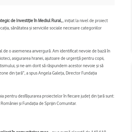
tegic de Investiţie în Mediul Rural
„, iniţiat la nivel de proiect
ţia, sănătatea şi serviciile sociale necesare categoriilor
al de o asemenea anvergură. Am identificat nevoie de bază în
lioteci, asigurarea hranei, ajutoare de urgenţă pentru copii,
tismului, şi ne-am dorit să răspundem acestor nevoie şi să
zone din ţară”, a spus Angela Galeţa, Director Fundaţia
a pentru desfăşurarea proiectelor în fiecare judeţ din ţară sunt:
României şi Fundaţia de Sprijin Comunitar.