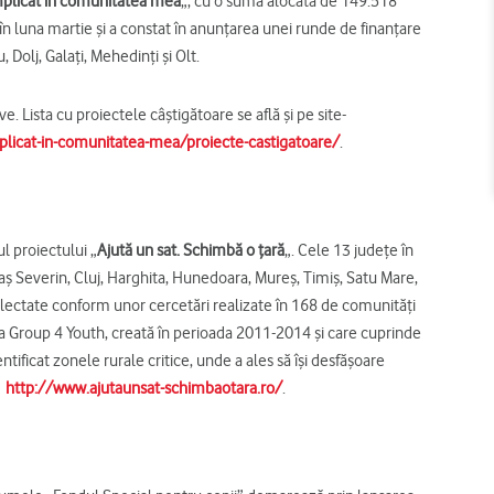
plicat în comunitatea mea
„, cu o sumă alocată de 149.518
 în luna martie şi a constat în anunţarea unei runde de finanţare
Dolj, Galaţi, Mehedinţi şi Olt.
. Lista cu proiectele câştigătoare se află şi pe site-
licat-in-comunitatea-mea/proiecte-castigatoare/
.
l proiectului „
Ajută un sat. Schimbă o ţară
„. Cele 13 judeţe în
aş Severin, Cluj, Harghita, Hunedoara, Mureş, Timiş, Satu Mare,
 selectate conform unor cercetări realizate în 168 de comunităţi
a Group 4 Youth, creată în perioada 2011-2014 şi care cuprinde
ntificat zonele rurale critice, unde a ales să îşi desfăşoare
l
http://www.ajutaunsat-schimbaotara.ro/
.