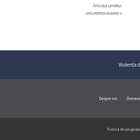
Next
Articolul următor
SINGURĂTATEA DOAMNEI X
Violența d
Despre noi
Domenii
Politică de salvgarda