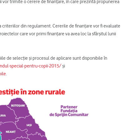
ii vor trimite o cerere de finanţare, în care prezintă propunerea
 criteriilor din regulament. Cererile de finanţare vor fi evaluate
ectelor care vor primi finanţare va avea loc la sfârşitul lunii
ile de selecţie şi procesul de aplicare sunt disponibile în
ndul-special-pentru-copii-2015/
şi
ile
.