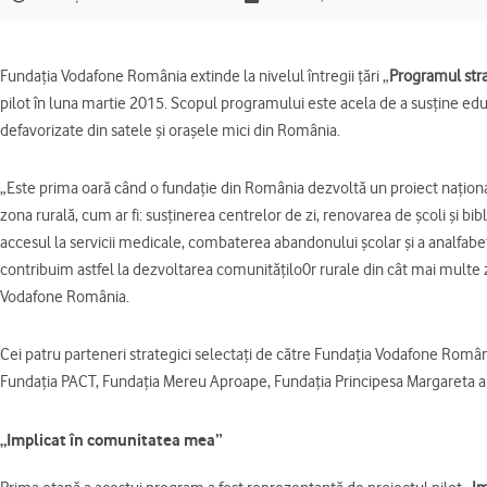
Fundaţia Vodafone România extinde la nivelul întregii ţări „
Programul stra
pilot în luna martie 2015. Scopul programului este acela de a susţine educa
defavorizate din satele şi oraşele mici din România.
„Este prima oară când o fundaţie din România dezvoltă un proiect naţion
zona rurală, cum ar fi: susţinerea centrelor de zi, renovarea de şcoli şi bib
accesul la servicii medicale, combaterea abandonului şcolar şi a analfabe
contribuim astfel la dezvoltarea comunităţilo0r rurale din cât mai multe 
Vodafone România.
Cei patru parteneri strategici selectaţi de către Fundaţia Vodafone Români
Fundaţia PACT, Fundaţia Mereu Aproape, Fundaţia Principesa Margareta a 
„Implicat în comunitatea mea”