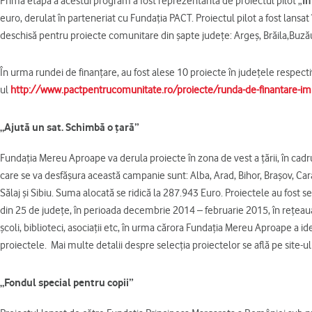
Prima etapă a acestui program a fost reprezentantă de proiectul pilot „
Im
euro, derulat în parteneriat cu Fundaţia PACT. Proiectul pilot a fost lansat
deschisă pentru proiecte comunitare din şapte judeţe: Argeş, Brăila,Buzău, 
În urma rundei de finanţare, au fost alese 10 proiecte în judeţele respective
ul
http://www.pactpentrucomunitate.ro/proiecte/runda-de-finantare-imp
„Ajută un sat. Schimbă o ţară”
Fundaţia Mereu Aproape va derula proiecte în zona de vest a ţării, în cadru
care se va desfăşura această campanie sunt: Alba, Arad, Bihor, Braşov, Car
Sălaj şi Sibiu. Suma alocată se ridică la 287.943 Euro. Proiectele au fost
din 25 de judeţe, în perioada decembrie 2014 – februarie 2015, în reţeau
şcoli, biblioteci, asociaţii etc, în urma cărora Fundaţia Mereu Aproape a ide
proiectele. Mai multe detalii despre selecţia proiectelor se află pe site-u
„Fondul special pentru copii”