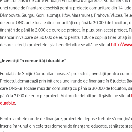
Proiectul lansat de către Fundaţia Principesa Margareta a României sub 
unei runde de finanţare deschisă pentru proiecte comunitare din 14 judeţe
Dâmboviţa, Giurgiu, Gorj, Ialomiţa, Ilfov, Maramureş, Prahova, Vâlcea, Tel
de euro. ONG-urile locale din comunităţi cu până la 30.000 de locuitori, d
finanţări de până la 2.000 de euro pe proiect. În plus, prin acest proiect, 
financar în valoare de 30.000 de euro pentru 100 de copii şi tineri aflaţi în
despre selecţia proiectelor şi a beneficiarilor se află pe site-ul
http://www
„Investiţii în comunităţi durabile”
Fundaţia de Sprijin Comunitar lansează proiectul „Investiţii pentru comunit
Proiectul demarează prin iniţierea unei runde de finanţare în 8 judeţe: Bacă
care ONG-uri localie mici din comunităţi cu până la 30.000 de locuitori, di
până la 7.000 de euro pe proiect. Mai multe detalii pot fi găsite pe site-ul
durabile
.
Pentru ambele runde de finanţare, proiectele depuse trebuie să conţină 
înscrie într-unul din cele trei domenii de finanţare: educaţie, sănătate şi s