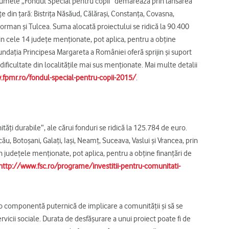
numele „Fondul Special pentru copii” demarează prin lansarea
 din ţară: Bistriţa Năsăud, Călăraşi, Constanţa, Covasna,
eorman şi Tulcea. Suma alocată proiectului se ridică la 90.400
in cele 14 judeţe menţionate, pot aplica, pentru a obţine
Fundaţia Principesa Margareta a României oferă sprijin şi suport
 dificultate din localităţile mai sus menţionate. Mai multe detalii
.fpmr.ro/fondul-special-pentru-copii-2015/
.
ăţi durabile”, ale cărui fonduri se ridică la 125.784 de euro.
u, Botoşani, Galaţi, Iaşi, Neamţ, Suceava, Vaslui şi Vrancea, prin
n judeţele menţionate, pot aplica, pentru a obţine finanţări de
http://www.fsc.ro/programe/investitii-pentru-comunitati-
o componentă puternică de implicare a comunităţii şi să se
ervicii sociale. Durata de desfăşurare a unui proiect poate fi de