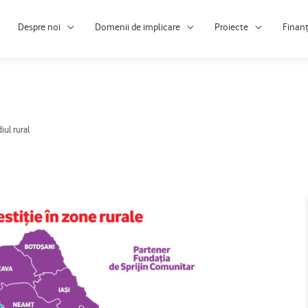
Despre noi
Domenii de implicare
Proiecte
Finan
iul rural