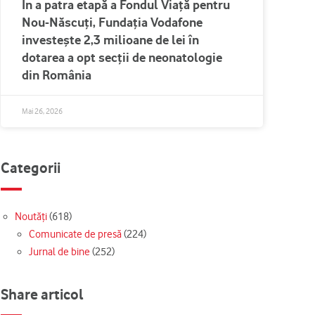
În a patra etapă a Fondul Viață pentru
Nou-Născuți, Fundația Vodafone
investește 2,3 milioane de lei în
dotarea a opt secții de neonatologie
din România
Mai 26, 2026
Categorii
Noutăți
(618)
Comunicate de presă
(224)
Jurnal de bine
(252)
Share articol