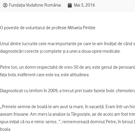
Fundația Vodafone România
Mai 3, 2016
O poveste de voluntarul de profesie Mihaela Pintilie
Unul dintre lucrurile cele mai importante pe care le-am învăţat de când s
diagnosticări corecte şi complete şi a unei a doua opinii medicale.
Petre Ion, un domn respectabil de vreo 50 de ani, este genul de persoan
faţa bolii, indiferent care este ea, este atitudinea.
Diagnosticat cu limfom în 2009, a trecut prin toate fazele bolii: chimiotera
„Primele semne de boală le-am avut la mare, în vacanţă. Eram într-un hot
aveam frisoane. Am mers la analize la Târgovişte, iar de acolo am fost trimi
spus iniţial că nu e nimic serios…”, rememorează domnul Petre, în biroul
boala.