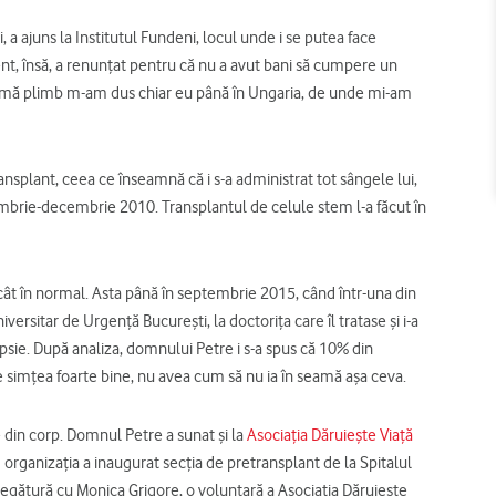
 a ajuns la Institutul Fundeni, locul unde i se putea face
ent, însă, a renunţat pentru că nu a avut bani să cumpere un
ă mă plimb m-am dus chiar eu până în Ungaria, de unde mi-am
ansplant, ceea ce înseamnă că i s-a administrat tot sângele lui,
embrie-decembrie 2010. Transplantul de celule stem l-a făcut în
 cât în normal. Asta până în septembrie 2015, când într-una din
versitar de Urgenţă Bucureşti, la doctoriţa care îl tratase şi i-a
psie. După analiza, domnului Petre i s-a spus că 10% din
e simţea foarte bine, nu avea cum să nu ia în seamă aşa ceva.
 din corp. Domnul Petre a sunat şi la
Asociaţia Dăruieşte Viaţă
organizaţia a inaugurat secţia de pretransplant de la Spitalul
legătură cu Monica Grigore, o voluntară a Asociaţia Dăruieşte