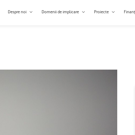
Despre noi
Domenii de implicare
Proiecte
Finan