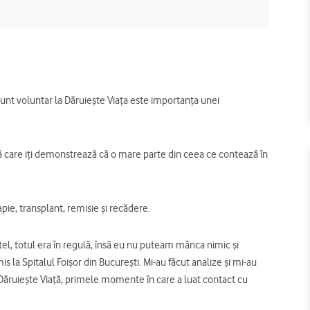
unt voluntar la Dăruieşte Viaţa este importanţa unei
ă care iţi demonstrează că o mare parte din ceea ce contează în
pie, transplant, remisie şi recădere.
el, totul era în regulă, însă eu nu puteam mânca nimic şi
s la Spitalul Foişor din Bucureşti. Mi-au făcut analize şi mi-au
 Dăruieşte Viaţă, primele momente în care a luat contact cu