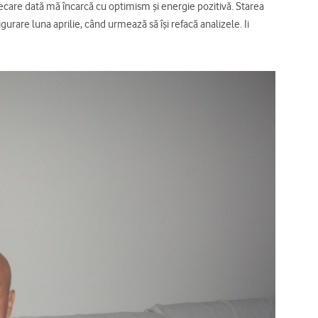
ecare dată mă încarcă cu optimism şi energie pozitivă. Starea
urare luna aprilie, când urmează să îşi refacă analizele. Ii