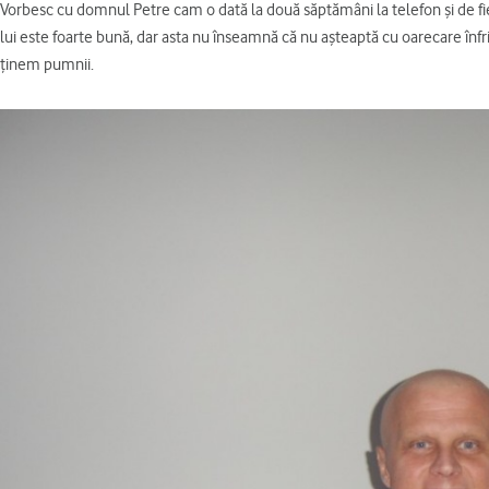
Vorbesc cu domnul Petre cam o dată la două săptămâni la telefon şi de fi
lui este foarte bună, dar asta nu înseamnă că nu aşteaptă cu oarecare înfrig
ţinem pumnii.