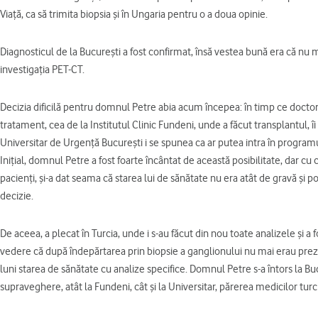
Viaţă, ca să trimita biopsia şi în Ungaria pentru o a doua opinie.
Diagnosticul de la Bucureşti a fost confirmat, însă vestea bună era că nu 
investigaţia PET-CT.
Decizia dificilă pentru domnul Petre abia acum începea: în timp ce doctori
tratament, cea de la Institutul Clinic Fundeni, unde a făcut transplantul,
Universitar de Urgenţă Bucureşti i se spunea ca ar putea intra în progr
Iniţial, domnul Petre a fost foarte încântat de această posibilitate, dar cu 
pacienţi, şi-a dat seama că starea lui de sănătate nu era atât de gravă şi poat
decizie.
De aceea, a plecat în Turcia, unde i s-au făcut din nou toate analizele şi a
vedere că după îndepărtarea prin biopsie a ganglionului nu mai erau preze
luni starea de sănătate cu analize specifice. Domnul Petre s-a întors la Bu
supraveghere, atât la Fundeni, cât şi la Universitar, părerea medicilor tu