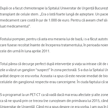
După ce a facut chimioterapie la Spitalul Universitar de Urgenţă Bucureşti,
transplant de celule stem. „Era o listă foarte lungă de aşteptare. Un paci
medicament care costă în jur de 1.000 de euro. Pentru că aveam chef s
luat medicamentul”.
Fostului pompier, pentru că asta era meseria lui de bază, i s-a făcut autotr
care fusese recoltat înainte de începerea tratamentului, în perioada noi
cele din urmă în luna aprilie 2011.
Totul părea că decurge perfect după intervenţie şi viaţa sa intrase cât de
zile a văzut un ganglion “suspect” în zona pectorală. S-a dus la Spitalul Uni
arătat despre ce era vorba. Aceasta i-a spus că este nevoie imediat de bio
celulele din ganglionul respectiv erau cancerigene. În ciuda faptului că s
S-a programat la un PET-CT ca să vadă dacă mai erau afectate şi alte zone
ca să ne spună prin ce trecea (ne cunoşteam din primăvara lui 2015, când 
Universitar de Urgenţă). Când mi-a spus despre ce era vorba, l-am pus în 