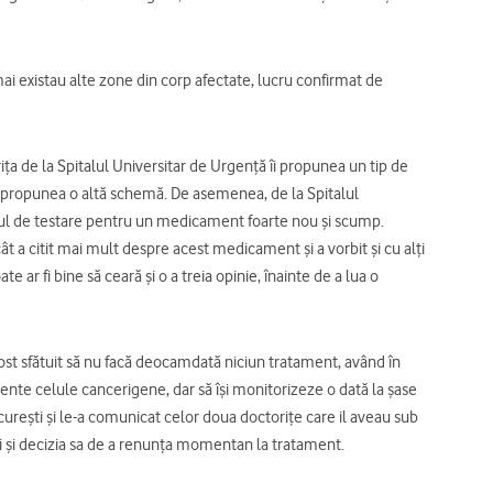
mai existau alte zone din corp afectate, lucru confirmat de
ţa de la Spitalul Universitar de Urgenţă îi propunea un tip de
 îi propunea o altă schemă. De asemenea, de la Spitalul
amul de testare pentru un medicament foarte nou şi scump.
cât a citit mai mult despre acest medicament şi a vorbit şi cu alţi
e ar fi bine să ceară şi o a treia opinie, înainte de a lua o
 fost sfătuit să nu facă deocamdată niciun tratament, având în
nte celule cancerigene, dar să îşi monitorizeze o dată la şase
cureşti şi le-a comunicat celor doua doctoriţe care il aveau sub
rci şi decizia sa de a renunţa momentan la tratament.