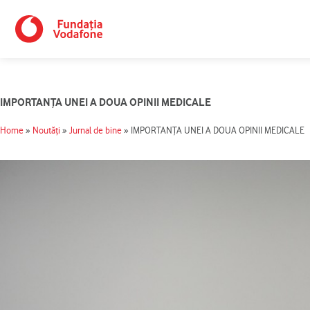
Skip
to
content
IMPORTANŢA UNEI A DOUA OPINII MEDICALE
Home
»
Noutăți
»
Jurnal de bine
»
IMPORTANŢA UNEI A DOUA OPINII MEDICALE