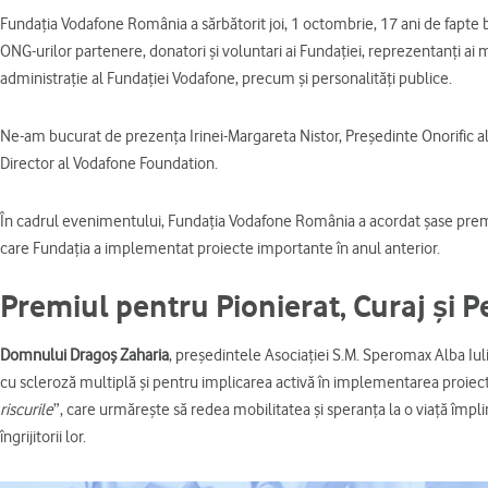
Fundația Vodafone România a sărbătorit joi, 1 octombrie, 17 ani de fapte bu
ONG-urilor partenere, donatori și voluntari ai Fundației, reprezentanți ai 
administrație al Fundației Vodafone, precum și personalități publice.
Ne-am bucurat de prezența Irinei-Margareta Nistor, Președinte Onorific a
Director al Vodafone Foundation.
În cadrul evenimentului, Fundația Vodafone România a acordat șase premi
care Fundația a implementat proiecte importante în anul anterior.
Premiul pentru Pionierat, Curaj și 
Domnului Dragoș Zaharia
, președintele Asociației S.M. Speromax Alba Iulia
cu scleroză multiplă și pentru implicarea activă în implementarea proiect
riscurile
”, care urmărește să redea mobilitatea și speranța la o viață împli
îngrijitorii lor.