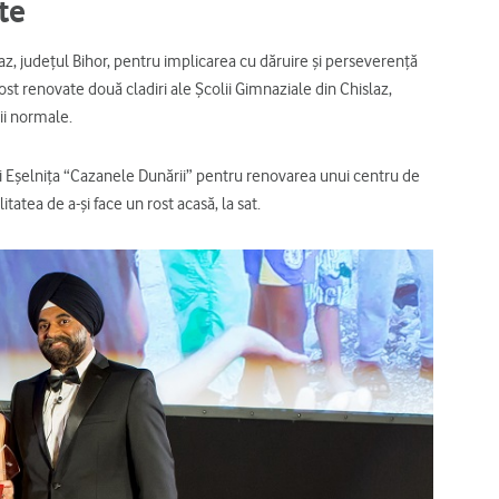
te
az, județul Bihor, pentru implicarea cu dăruire și perseverență
 fost renovate două cladiri ale Școlii Gimnaziale din Chislaz,
ții normale.
ii Eșelnița “Cazanele Dunării” pentru renovarea unui centru de
tatea de a-și face un rost acasă, la sat.