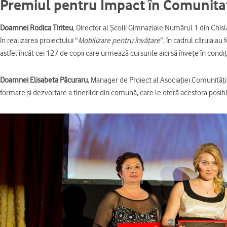
Premiul pentru Impact în Comunita
Doamnei Rodica Tiriteu
, Director al Școlii Gimnaziale Numărul 1 din Chisl
în realizarea proiectului “
Mobilizare pentru învățare
”, în cadrul căruia au
astfel încât cei 127 de copii care urmează cursurile aici să învețe în condi
Doamnei Elisabeta Păcuraru
, Manager de Proiect al Asociației Comunităț
formare și dezvoltare a tinerilor din comună, care le oferă acestora posibili