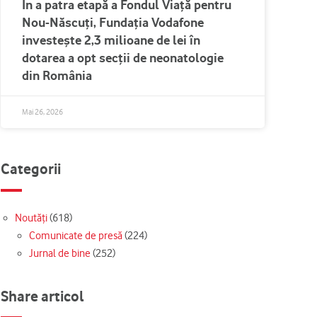
În a patra etapă a Fondul Viață pentru
Nou-Născuți, Fundația Vodafone
investește 2,3 milioane de lei în
dotarea a opt secții de neonatologie
din România
Mai 26, 2026
Categorii
Noutăți
(618)
Comunicate de presă
(224)
Jurnal de bine
(252)
Share articol