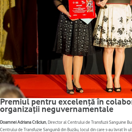
Premiul pentru excelență în colabora
organizații neguvernamentale
Doamnei Adriana Crăciun
, Director al Centrului de Transfuzii Sanguine Bu
Centrului de Transfuzie Sanguină din Buzău, locul din care s-au livrat în ul