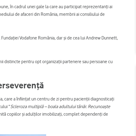
ne, în cadrul unei gale la care au participat reprezentanți ai
mediului de afaceri din România, membrii ai consiliului de
l Fundației Vodafone România, dar și de cea lui Andrew Dunnett,
i distincte pentru opt organizații partenere sau persoane cu
Perseverență
, care a înființat un centru de zi pentru pacienții diagnosticați
ului “
Scleroza multiplă – boala adultului tânăr. Recunoaște
nită copiilor și adulților imobilizați, complet dependenți de