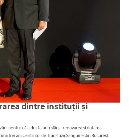
rea dintre instituții și
zău, pentru că a dus la bun sfârșit renovarea și dotarea
timii trei ani Centrului de Transfuzii Sanguine din București