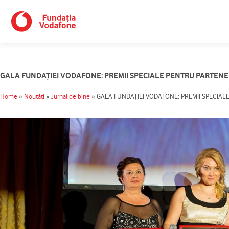
Skip
to
content
GALA FUNDAȚIEI VODAFONE: PREMII SPECIALE PENTRU PARTENER
Home
»
Noutăți
»
Jurnal de bine
»
GALA FUNDAȚIEI VODAFONE: PREMII SPECIAL