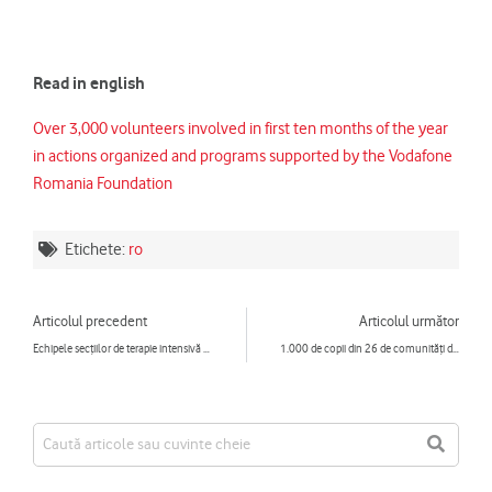
Read in english
Over 3,000 volunteers involved in first ten months of the year
in actions organized and programs supported by the Vodafone
Romania Foundation
Etichete:
ro
Prev
Ne
Articolul precedent
Articolul următor
Echipele secțiilor de terapie intensivă nou-născuți Constanța și Marie Curie București colaborează într-un program special de schimb de experiență
1.000 de copii din 26 de comunități defavorizate din întreaga țară i-au trimis scrisori lui Moș Crăciun prin Fundația Vodafone România