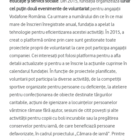
educație și servicii sociale
. Din 2015, fundația organizează
lunar
cel puțin două evenimente de voluntariat
pentru angajații
Vodafone România. Ca urmare a numărului din ce în ce mai
mare de înscrieri înregistrate anual, fundația a apelat la
tehnologie pentru eficientizarea acestei activități. În 2015, a
creat o platformă online prin care sunt gestionate toate
proiectele proprii de voluntariat la care pot participa angajații
companiei. Cei interesați pot folosi platforma pentru a afla
detalii actualizate și pentru a se înscrie la acțiunile cuprinse în
calendarul fundației. În funcție de proiectele planificate,
voluntarii pot participa la diverse activități, de la competiții
sportive organizate pentru persoane cu deficiențe, la ateliere
pentru confecționarea de obiecte destinate târgurilor
caritabile, acțiuni de igienizare a locuințelor persoanelor
vârstnice rămase fără ajutor, sesiuni de citit povești și alte
activității pentru copiii cu boli incurabile sau la pregătirea
conservelor pentru iarnă, de care beneficiază persoane
defavorizate, în cadrul proiectului „Cămara de iarnă”. Printre