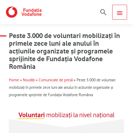
Skip
MAIN
Search
to
content
MEN
Peste 3.000 de voluntari mobilizați în
primele zece luni ale anului în
acțiunile organizate și programele
sprijinite de Fundația Vodafone
România
Home
»
Noutăți
»
Comunicate de presă
»
Peste 3.000 de voluntari
mobilizați în primele zece luni ale anului în acțiunile organizate și
programele sprijinite de Fundația Vodafone România