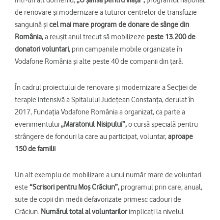
de renovare și modernizare a tuturor centrelor de transfuzie
sanguină și
cel mai mare program de donare de sânge din
România,
a reușit anul trecut să mobilizeze
peste 13.200 de
donatori voluntari
, prin campaniile mobile organizate în
Vodafone România și alte peste 40 de companii din țară.
În cadrul proiectului de renovare și modernizare a Secției de
terapie intensivă a Spitalului Județean Constanța, derulat în
2017, Fundația Vodafone România a organizat, ca parte a
evenimentului
„
Maratonul Nisipului”,
o cursă specială pentru
strângere de fonduri la care au participat, voluntar,
aproape
150 de familii
.
Un alt exemplu de mobilizare a unui număr mare de voluntari
este
“Scrisori pentru Moș Crăciun”,
programul prin care, anual,
sute de copii din medii defavorizate primesc cadouri de
Crăciun.
Numărul total al voluntarilor
implicați la nivelul