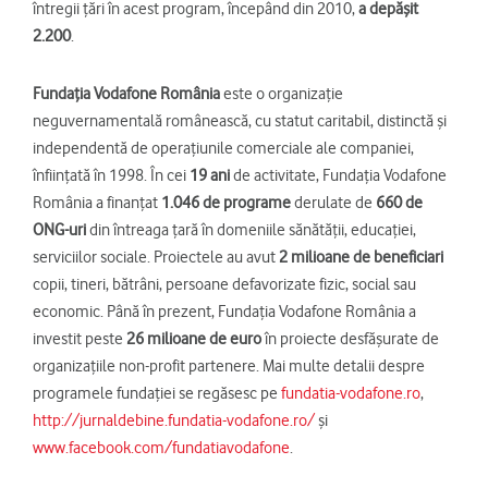
întregii țări în acest program, începând din 2010,
a depășit
2.200
.
Fundaţia Vodafone România
este o organizaţie
neguvernamentală românească, cu statut caritabil, distinctă şi
independentă de operaţiunile comerciale ale companiei,
înfiinţată în 1998. În cei
19 ani
de activitate, Fundaţia Vodafone
România a finanţat
1.046
de programe
derulate de
660 de
ONG-uri
din întreaga țară în domeniile sănătăţii, educaţiei,
serviciilor sociale. Proiectele au avut
2 milioane
de
beneficiari
copii, tineri, bătrâni, persoane defavorizate fizic, social sau
economic. Până în prezent, Fundaţia Vodafone România a
investit peste
26 milioane de euro
în proiecte desfăşurate de
organizaţiile non-profit partenere. Mai multe detalii despre
programele fundaţiei se regăsesc pe
fundatia-vodafone.ro
,
http://jurnaldebine.fundatia-vodafone.ro/
și
www.facebook.com/fundatiavodafone
.