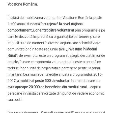
Vodafone România.
În afară de mobilizarea voluntarilor Vodafone România, peste
1.700 anual, fundația
încurajează la nivel național
comportamentul orientat către voluntariat
prin programele pe
care le dezvoltă împreună cu organizațiile partenere și care
implică sute de oameni în diverse acțiuni care schimbă viața
comunităților din toate regiunile țării.
„Investiție în Mediul
Rural”,
de exemplu, este un program strategic derulat în runde
anuale, în care componenta voluntariatului este o cerință ce
trebuie îndeplinită de organizațiile partenere pentru a primi
finanțare. Cea mai recentă ediție anuală a programului, 2016-
2017, a mobilizat
peste 500 de voluntari
în proiecte care au
avut
aproape 20.000 de beneficiari din mediul rural –
copii și
persoane în vârstă defavorizate din punct de vedere economic
sau social.
Într-un alt domeniu,
„O șansă pentru viață”,
programul național