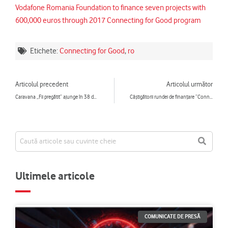
Vodafone Romania Foundation to finance seven projects with
600,000 euros through 2017 Connecting for Good program
Etichete:
Connecting for Good
,
ro
Prev
Ne
Articolul precedent
Articolul următor
Caravana „Fii pregătit” ajunge în 38 de localități în următoarele patru luni
Câștigătorii rundei de finanțare ”Connecting for Good”, ediția 2017
Ultimele articole
COMUNICATE DE PRESĂ