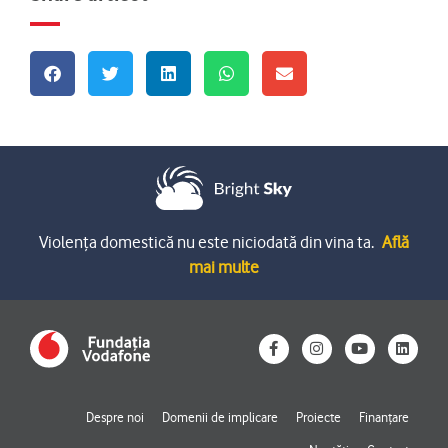
Violența domestică nu este niciodată din vina ta.
Află
mai multe
F
I
Y
L
a
n
o
i
c
s
u
n
e
t
t
k
b
a
u
e
o
g
b
d
Despre noi
Domenii de implicare
Proiecte
Finanțare
o
r
e
i
k
a
n