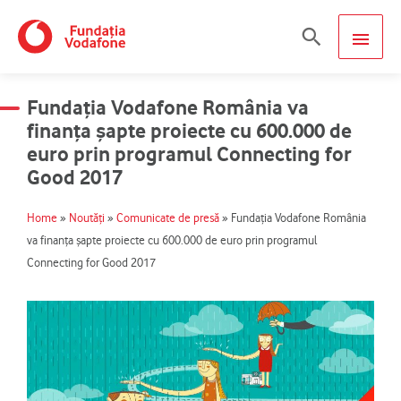
Skip
MAIN
Search
to
content
MEN
Fundația Vodafone România va
finanța șapte proiecte cu 600.000 de
euro prin programul Connecting for
Good 2017
Home
»
Noutăți
»
Comunicate de presă
»
Fundația Vodafone România
va finanța șapte proiecte cu 600.000 de euro prin programul
Connecting for Good 2017