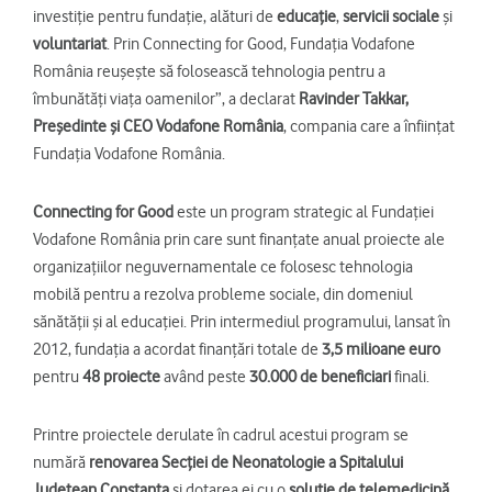
investiție pentru fundație, alături de
educație
,
servicii sociale
și
voluntariat
. Prin Connecting for Good, Fundația Vodafone
România reușește să folosească tehnologia pentru a
îmbunătăți viața oamenilor”, a declarat
Ravinder Takkar,
Președinte și CEO Vodafone România
, compania care a înființat
Fundația Vodafone România.
Connecting for Good
este un program strategic al Fundației
Vodafone România prin care sunt finanțate anual proiecte ale
organizațiilor neguvernamentale ce folosesc tehnologia
mobilă pentru a rezolva probleme sociale, din domeniul
sănătății și al educației. Prin intermediul programului, lansat în
2012, fundația a acordat finanțări totale de
3,5 milioane euro
pentru
48 proiecte
având peste
30.000 de beneficiari
finali.
Printre proiectele derulate în cadrul acestui program se
numără
renovarea Secției de Neonatologie a Spitalului
Județean Constanța
și dotarea ei cu o
soluție de telemedicină
,