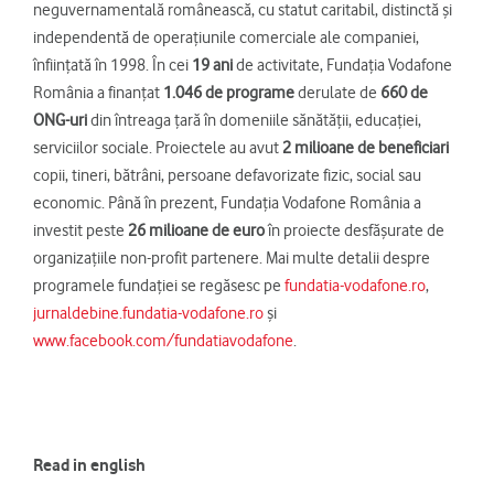
neguvernamentală românească, cu statut caritabil, distinctă şi
independentă de operaţiunile comerciale ale companiei,
înfiinţată în 1998. În cei
19 ani
de activitate, Fundaţia Vodafone
România a finanţat
1.046
de programe
derulate de
660 de
ONG-uri
din întreaga țară în domeniile sănătăţii, educaţiei,
serviciilor sociale. Proiectele au avut
2 milioane
de
beneficiari
copii, tineri, bătrâni, persoane defavorizate fizic, social sau
economic. Până în prezent, Fundaţia Vodafone România a
investit peste
26 milioane de euro
în proiecte desfăşurate de
organizaţiile non-profit partenere. Mai multe detalii despre
programele fundaţiei se regăsesc pe
fundatia-vodafone.ro
,
jurnaldebine.fundatia-vodafone.ro
și
www.facebook.com/fundatiavodafone
.
Read in english