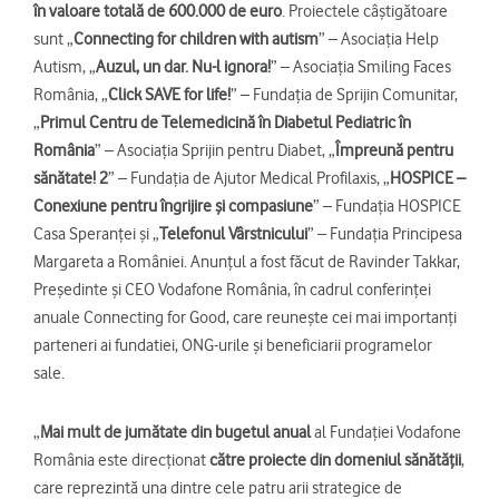
în valoare totală de 600.000 de euro
. Proiectele câștigătoare
sunt „
Connecting for children with autism
” – Asociația Help
Autism, „
Auzul, un dar. Nu-l ignora!
” – Asociația Smiling Faces
România, „
Click SAVE for life!
” – Fundația de Sprijin Comunitar,
„
Primul Centru de Telemedicină în Diabetul Pediatric în
România
” – Asociația Sprijin pentru Diabet, „
Împreună pentru
sănătate! 2
” – Fundația de Ajutor Medical Profilaxis, „
HOSPICE –
Conexiune pentru îngrijire şi compasiune
” – Fundația HOSPICE
Casa Speranței și „
Telefonul Vârstnicului
” – Fundația Principesa
Margareta a României. Anunțul a fost făcut de Ravinder Takkar,
Președinte și CEO Vodafone România, în cadrul conferinței
anuale Connecting for Good, care reunește cei mai importanți
parteneri ai fundatiei, ONG-urile și beneficiarii programelor
sale.
„
Mai mult de jumătate din bugetul anual
al Fundației Vodafone
România este direcționat
către proiecte din domeniul sănătății
,
care reprezintă una dintre cele patru arii strategice de