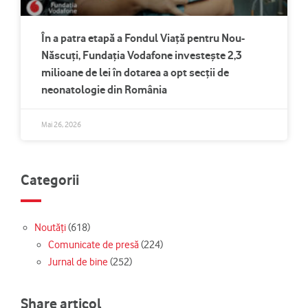
În a patra etapă a Fondul Viață pentru Nou-
Născuți, Fundația Vodafone investește 2,3
milioane de lei în dotarea a opt secții de
neonatologie din România
Mai 26, 2026
Categorii
Noutăți
(618)
Comunicate de presă
(224)
Jurnal de bine
(252)
Share articol