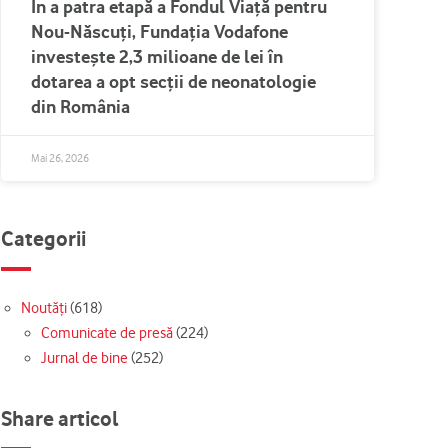
În a patra etapă a Fondul Viață pentru
Nou-Născuți, Fundația Vodafone
investește 2,3 milioane de lei în
dotarea a opt secții de neonatologie
din România
Mai 26, 2026
Categorii
Noutăți
(618)
Comunicate de presă
(224)
Jurnal de bine
(252)
Share articol