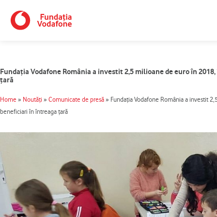
Skip
to
content
Fundația Vodafone România a investit 2,5 milioane de euro în 2018, î
țară
Home
»
Noutăți
»
Comunicate de presă
»
Fundația Vodafone România a investit 2,5
beneficiari în întreaga țară