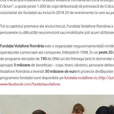
Crăciun”, a ajutat peste 1.200 de copii defavorizați să primească de Crăciun
voluntariat ale fundației au inclus în 2018 23 de evenimente la care au pa
Tot la capitolul premiere ale anului trecut, Fundația Vodafone România a l
persoanele cu dificultăți neuromotorii sau imobilizate pot acum să folose
Fundaţia Vodafone România
este o organizaţie neguvernamentală româneas
operaţiunile comerciale ale companiei, înfiinţată în 1998. În cei
peste 20 
de programe derulate de
730
de ONG-uri din întreaga țară, în domeniile să
aproape
3 milioane
de beneficiari – copii, tineri, vârstnici, persoane defa
Vodafone România a investit
30 milioane de euro
în proiecte desfăşurate 
programele fundaţiei sunt disponibile pe
fundatia-vodafone.ro
,
http://ju
www.facebook.com/fundatiavodafone
.