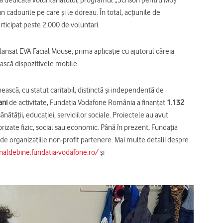
 cadourile pe care și le doreau. În total, acțiunile de
rticipat peste 2.000 de voluntari.
ansat EVA Facial Mouse, prima aplicație cu ajutorul căreia
ască dispozitivele mobile.
că, cu statut caritabil, distinctă şi independentă de
ani
de activitate, Fundaţia Vodafone România a finanţat
1.132
nătăţii, educaţiei, serviciilor sociale. Proiectele au avut
vorizate fizic, social sau economic. Până în prezent, Fundaţia
de organizaţiile non-profit partenere. Mai multe detalii despre
rnaldebine.fundatia-vodafone.ro/
și