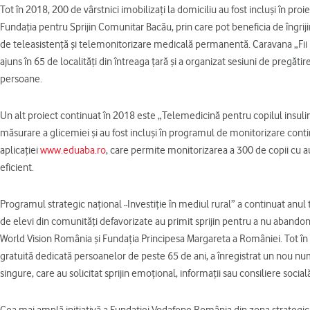
Tot în 2018, 200 de vârstnici imobilizați la domiciliu au fost incluși în pr
Fundația pentru Sprijin Comunitar Bacău, prin care pot beneficia de îngrijir
de teleasistență și telemonitorizare medicală permanentă. Caravana „Fii 
ajuns în 65 de localități din întreaga țară și a organizat sesiuni de pregăti
persoane.
Un alt proiect continuat în 2018 este „Telemedicină pentru copilul insuli
măsurare a glicemiei și au fost incluși în programul de monitorizare conti
aplicației
www.eduaba.ro
, care permite monitorizarea a 300 de copii cu 
eficient.
Programul strategic național ˶Investiție în mediul rural” a continuat anul
de elevi din comunități defavorizate au primit sprijin pentru a nu abandon
World Vision România și Fundația Principesa Margareta a României. Tot în d
gratuită dedicată persoanelor de peste 65 de ani, a înregistrat un nou n
singure, care au solicitat sprijin emoțional, informații sau consiliere social
Cea mai amplă inițiativă a Fundației Vodafone România din zona strategic