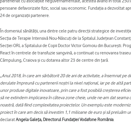
parteneriat cu asociațiile neguvernamentale, acestea având în total 250.000 
persoane defavorizate fizic, social sau economic. Fundația a dezvoltat apr
24 de organizații partenere.
În domeniul sănătății, una dintre cele patru direcții strategice de investiț
Secția de Terapie Intensivă Nou-Născuți de la Spitalul Județean Constanța 
Secției ORL a Spitalului de Copii Doctor Victor Gomoiu din București. Pro
React în centrele de transfuzie sangvină, a continuat cu renovarea traseului
Câmpulung, Craiova și cu dotarea altor 23 de centre din țară.
„
Anul 2018, în care am sărbătorit 20 de ani de activitate, a însemnat pe d
derulate împreună cu partenerii noștri la nivel național, iar pe de altă p
unor produse digitale inovatoare, prin care a fost posibilă creșterea efici
să ne extindem implicarea în câteva zone cheie, unde ne-am dat seama c
noastră, dată fiind complexitatea proiectelor. Un exemplu este moderniza
proiect în care am decis să investim 1,1 milioane de euro și să preluăm u
declarat
Angela Galeța, Directorul Fundației Vodafone România
.