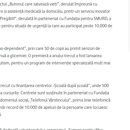
oiectul „Butonul care salvează vieți”, derulat împreună cu
e și asistență medicală la domiciliu, printr-un serviciu inovator
Pregătit!“, derulată în parteneriat cu Fundația pentru SMURD, a
re pentru situații de urgență la care au participat peste 10.000 de
no-dependent”, prin care 50 de copii au primit senzori de
nuă a glicemiei. O premieră a anului trecut a fost lansarea
autism, pentru un program de intervenție specializată mult mai
 trecut cu finanțarea centrelor ˶Școală după școală”, unde 500
a cursurile. Centrele sunt susținute în parteneriat cu Fundația
omeniul social, ͈Telefonul Vârstincului”, prima linie telefonică
umăr record de 10.000 de apeluri de la persoane care locuiesc
ă.
ă dedicată voluntariatului, programul „Scrisori pentru Moș