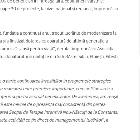
de beneficiari în întreaga țară, copii, tineri, vârstnici,
oape 30 de proiecte, la nivel național și regional, împreună cu
ie, fundația a continuat anul trecut lucrările de modernizare la
și a finalizat dotarea cu aparatură de ultimă generație a
gramul ˶O șansă pentru viață”, derulat împreună cu Asociaţia
 donatorului în unitățile din Satu-Mare, Sibiu, Ploiești, Pitești,
e o parte continuarea investițiilor în programele strategice
arte marcarea unor premiere importante, cum ar fi lansarea a
enței în suportul acordat beneficiarilor. De asemenea, am reușit
ă este nevoie de o prezență mai consistentă din partea
rea Secției de Terapie Intensivă Nou-Născuți de la Constanța,
nele activități ce țin direct de managementul lucărilor
“, a