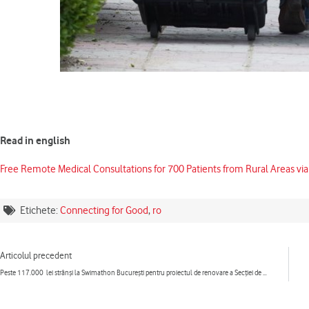
Read in english
Free Remote Medical Consultations for 700 Patients from Rural Areas vi
Etichete:
Connecting for Good
,
ro
Prev
Articolul precedent
Peste 117.000 lei strânși la Swimathon București pentru proiectul de renovare a Secției de terapie intensivă nou-născuți Constanța