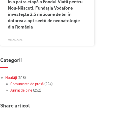
În a patra etapă a Fondul Viață pentru
Nou-Născuți, Fundația Vodafone
investește 2,3 milioane de lei în
dotarea a opt secții de neonatologie
din România
Mai 26, 2026
Categorii
Noutăți
(618)
Comunicate de presă
(224)
Jurnal de bine
(252)
Share articol