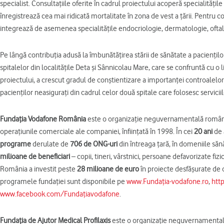
specialist. Consultațiile oferite în cadrul proiectului acoperă specialitățile
înregistrează cea mai ridicată mortalitate în zona de vest a țării. Pentru 
integrează de asemenea
specialitățile
endocriologie, dermatologie, oft
Pe lângă contribuția adusă la îmbunătățirea stării de sănătate a paciențilo
spitalelor din localitățile Deta și Sânnicolau Mare, care se confruntă cu o 
proiectului, a crescut gradul de conștientizare a importanței controalelor
pacienților neasigurați din cadrul celor două spitale care folosesc servicii
Fundaţia Vodafone România
este o organizaţie neguvernamentală româneas
operaţiunile comerciale ale companiei, înfiinţată în 1998. În cei
20 ani
de 
programe
derulate de
706 de ONG-uri
din întreaga țară, în domeniile sănă
milioane
de
beneficiari
– copii, tineri, vârstnici, persoane defavorizate fi
România a investit peste
28 milioane de euro
în proiecte desfăşurate de o
programele fundaţiei sunt disponibile pe
www.Fundația-vodafone.ro
,
htt
www.facebook.com/Fundațiavodafone
.
Fundația de Ajutor Medical Profilaxis
este o organizație neguvernamentală î