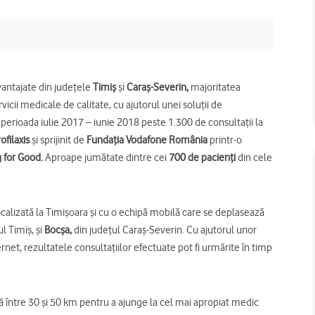
vantajate din
județele
Timiș
și
Caraș-Severin,
majoritatea
vicii medicale de calitate, cu ajutorul unei soluții de
 perioada iulie 2017 – iunie 2018 peste 1.300 de consultații la
ofilaxis
și sprijinit de
Fundația Vodafone România
printr-o
 for Good.
Aproape jumătate dintre cei
700 de pacienți
din cele
ocalizată la Timișoara și cu o echipă mobilă care se deplasează
l Timiș, și
Bocșa,
din județul Caraș-Severin. Cu ajutorul unor
rnet, rezultatele consultațiilor efectuate pot fi urmărite în timp
rgă între 30 și 50 km pentru a ajunge la cel mai apropiat medic