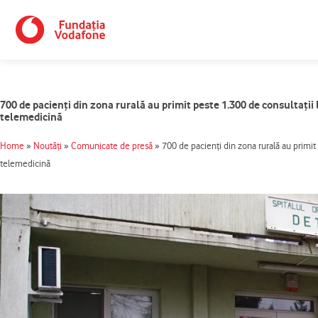
Skip
to
content
700 de pacienți din zona rurală au primit peste 1.300 de consultații l
telemedicină
Home
»
Noutăți
»
Comunicate de presă
»
700 de pacienți din zona rurală au primit p
telemedicină