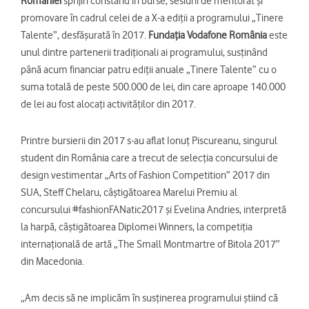
României
sprijin constând în burse, sesiuni de mentorat şi
promovare în cadrul celei de a X-a ediții a programului „Tinere
Talente”, desfășurată în 2017.
Fundația Vodafone România
este
unul dintre partenerii tradiționali ai programului, susținând
până acum financiar patru ediții anuale „Tinere Talente” cu o
suma totală de peste 500.000 de lei, din care aproape 140.000
de lei au fost alocați activităților din 2017.
Printre bursierii din 2017 s-au aflat Ionuţ Piscureanu, singurul
student din România care a trecut de selecția concursului de
design vestimentar „Arts of Fashion Competition” 2017 din
SUA, Steff Chelaru, câştigătoarea Marelui Premiu al
concursului #fashionFANatic2017 și Evelina Andries, interpretă
la harpă, câștigătoarea Diplomei Winners, la competiția
internațională de artă „The Small Montmartre of Bitola 2017”
din Macedonia.
„Am decis să ne implicăm în susținerea programului știind că