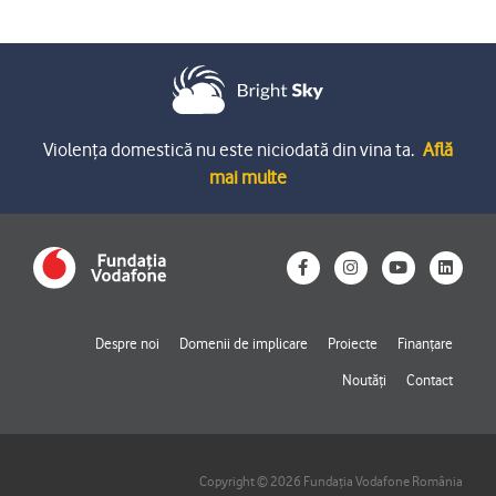
Violența domestică nu este niciodată din vina ta.
Află
mai multe
F
I
Y
L
a
n
o
i
c
s
u
n
e
t
t
k
b
a
u
e
o
g
b
d
Despre noi
Domenii de implicare
Proiecte
Finanțare
o
r
e
i
k
a
n
Noutăți
Contact
-
m
f
Copyright © 2026 Fundația Vodafone România