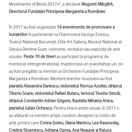
Montmartre of Bitola 2017»“, a declarat
Mugurel Mărgărit,
Directorul Fundației Principesa Margareta a României.
În 2017 au fost organizate
16 evenimente
de promovare a
bursierilor
în parteneriat cu Filarmonica George Enescu,
Teatrul Național București, Elite Art Gallery, Muzeul Național al
Satului Dimitrie Gusti -concerte, recitaluri sau expoziții de arte
vizuale.
Peste 70 de tineri
au participat la programul de
mentorat intergenerațional, masterclass-uri şi workshop-uri, ori
au fost pregătiți ca membri ai Orchestrei Fundației Principesa
Margareta a României. Mentorii tinerilor muzicieni au fost
pianista Alexandra Dariescu, violonistul Remus Azoitei, dirijorul
Tiberiu Soare, violonistul Rafael Butaru, tenorul Teodor Ilincăi,
dirijorul Constantin Adrian Grigore, flautista Mihaela Anica,
pianistul Iulian Ochescu.
Pentru tinerii artişti vizuali, în 2017 s-
au alăturat ca mentori artişti, curatori, designeri şi cristici de
artă, printre care
Corina Șuteu, Diana Marincu, Lea Raszovsky,
Cristina Stoenescu, Adriana Oprea, Ana Neagoe şi Raluca