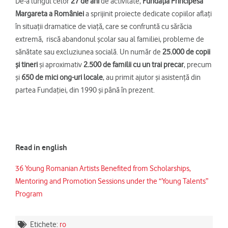
De-a lungul celor
27 de ani
de activitate,
Fundaţia Principesa
Margareta a României
a sprijinit proiecte dedicate copiilor aflaţi
în situaţii dramatice de viaţă, care se confruntă cu sărăcia
extremă, riscă abandonul şcolar sau al familiei, probleme de
sănătate sau excluziunea socială. Un număr de
25.000 de copii
şi tineri
şi aproximativ
2.500 de familii cu un trai precar
, precum
şi
650 de mici ong-uri locale
, au primit ajutor şi asistenţă din
partea Fundaţiei, din 1990 şi până în prezent.
Read in english
36 Young Romanian Artists Benefited from Scholarships,
Mentoring and Promotion Sessions under the “Young Talents”
Program
Etichete:
ro