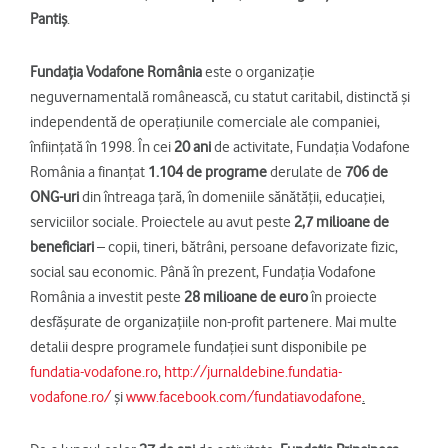
Pantiş
.
Fundaţia Vodafone România
este o organizaţie
neguvernamentală românească, cu statut caritabil, distinctă şi
independentă de operaţiunile comerciale ale companiei,
înfiinţată în 1998. În cei
20 ani
de activitate, Fundaţia Vodafone
România a finanţat
1.104 de programe
derulate de
706 de
ONG-uri
din întreaga țară, în domeniile sănătăţii, educaţiei,
serviciilor sociale. Proiectele au avut peste
2,7 milioane de
beneficiari
– copii, tineri, bătrâni, persoane defavorizate fizic,
social sau economic. Până în prezent, Fundaţia Vodafone
România a investit peste
28 milioane de euro
în proiecte
desfăşurate de organizaţiile non-profit partenere. Mai multe
detalii despre programele fundaţiei sunt disponibile pe
fundatia-vodafone.ro
,
http://jurnaldebine.fundatia-
vodafone.ro/
și
www.facebook.com/fundatiavodafone
.