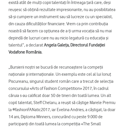
există atât de mulți copii talentați în întreaga țară care, deși
reușesc să obțină rezultate impresionante, nu au posibilitatea
să-și cumpere un instrument sau să lucreze cu un specialist,
din cauza dificultăților financiare. Vrem ca prin contribuția
noastră să facem ca opțiunea de a-ți urma vocația să nu mai
depindă de lucruri care nu au nicio legatură cu educația și
talentul”, a declarat
Angela Galeţa, Directorul Fundației
Vodafone România.
„Bursierii noștri se bucură de recunoaștere la compeții
naționale și internaționale. Un exemplu este cel al lui Ionuţ
Piscureanu, singurul student român care a trecut de selecția
concursului «Arts of Fashion Competition» 2017, în cadrul
căruia s-au calificat doar 50 de tineri din toată lumea. Un alt
copil talentat, Steff Chelaru, a reușit să câştige Marele Premiu
la #fashionFANatic2017, iar Evelina Andries, a câștigat, la doar
14 ani, Diploma Winners, concurând cu peste 9.000 de
participanți din toată lumea la competiția «The Small