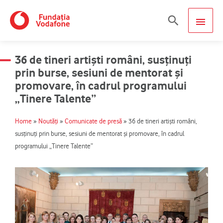
Skip
MAIN
Search
to
content
MEN
36 de tineri artişti români, susținuți
prin burse, sesiuni de mentorat şi
promovare, în cadrul programului
„Tinere Talente”
Home
»
Noutăți
»
Comunicate de presă
»
36 de tineri artişti români,
susținuți prin burse, sesiuni de mentorat şi promovare, în cadrul
programului „Tinere Talente”