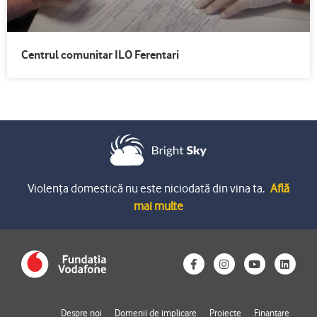
Centrul comunitar ILO Ferentari
Violența domestică nu este niciodată din vina ta.
Află
mai multe
F
I
Y
L
a
n
o
i
c
s
u
n
e
t
t
k
b
a
u
e
o
g
b
d
Despre noi
Domenii de implicare
Proiecte
Finanțare