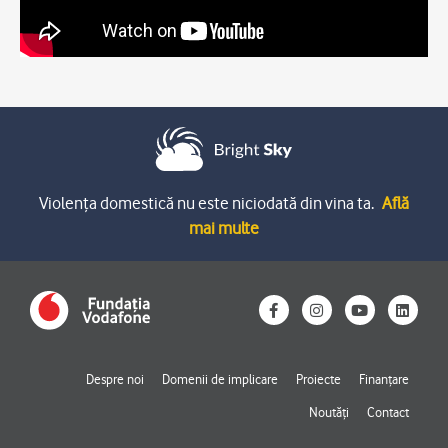
Violența domestică nu este niciodată din vina ta.
Află
mai multe
F
I
Y
L
a
n
o
i
c
s
u
n
e
t
t
k
b
a
u
e
o
g
b
d
Despre noi
Domenii de implicare
Proiecte
Finanțare
o
r
e
i
k
a
n
Noutăți
Contact
-
m
f