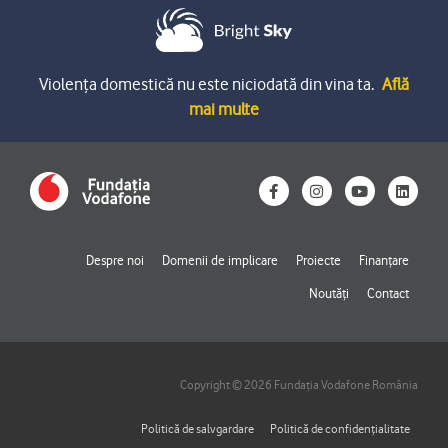
Violența domestică nu este niciodată din vina ta.
Află
mai multe
F
I
Y
L
a
n
o
i
c
s
u
n
e
t
t
k
b
a
u
e
o
g
b
d
Despre noi
Domenii de implicare
Proiecte
Finanțare
o
r
e
i
k
a
n
Noutăți
Contact
-
m
f
Copyright © 2026 Fundația Vodafone România
Politică de salvgardare
Politică de confidențialitate