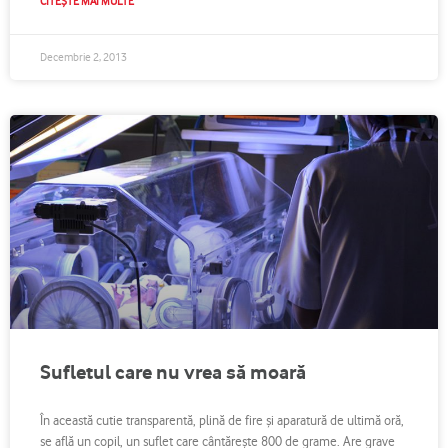
CITEȘTE MAI MULTE
Decembrie 2, 2013
Sufletul care nu vrea să moară
În această cutie transparentă, plină de fire şi aparatură de ultimă oră,
se află un copil, un suflet care cântăreşte 800 de grame. Are grave