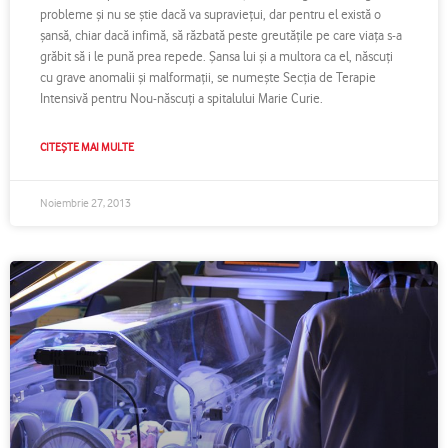
probleme şi nu se ştie dacă va supravieţui, dar pentru el există o
şansă, chiar dacă infimă, să răzbată peste greutăţile pe care viaţa s-a
grăbit să i le pună prea repede. Şansa lui şi a multora ca el, născuţi
cu grave anomalii şi malformaţii, se numeşte Secţia de Terapie
Intensivă pentru Nou-născuţi a spitalului Marie Curie.
CITEȘTE MAI MULTE
Noiembrie 27, 2013