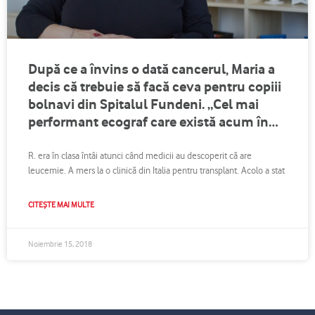
După ce a învins o dată cancerul, Maria a
decis că trebuie să facă ceva pentru copiii
bolnavi din Spitalul Fundeni. „Cel mai
performant ecograf care există acum în
spital e donat de Asociația M.A.M.E.”
R. era în clasa întâi atunci când medicii au descoperit că are
leucemie. A mers la o clinică din Italia pentru transplant. Acolo a stat
CITEȘTE MAI MULTE
Noiembrie 15, 2018