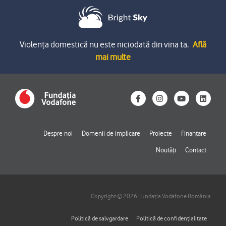
Violența domestică nu este niciodată din vina ta.
Află
mai multe
F
I
Y
L
a
n
o
i
c
s
u
n
e
t
t
k
b
a
u
e
o
g
b
d
Despre noi
Domenii de implicare
Proiecte
Finanțare
o
r
e
i
k
a
n
Noutăți
Contact
-
m
f
Copyright © 2026 Fundația Vodafone România
Politică de salvgardare
Politică de confidențialitate