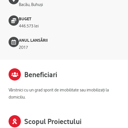
Bacău
,
Buhuși
BUGET
446.573 lei
ANUL LANSĂRII
2017
Beneficiari
Vârstnici cu un grad sporit de imobilitate sau imobilizați la
domiciliu.
Scopul Proiectului