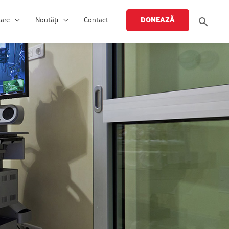
Searc
DONEAZĂ
țare
Noutăți
Contact