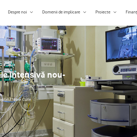
Despre noi
Domenii de implicare
Proiecte
Finan
pie intensivă nou-
Spitalul Marie Curie