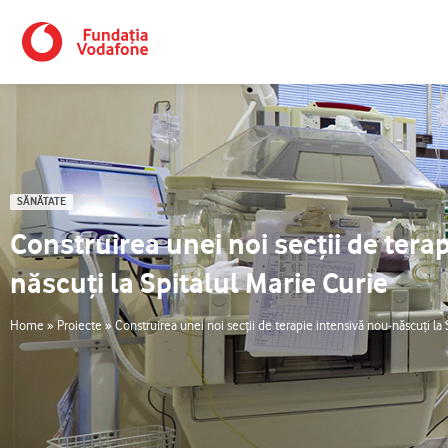
Skip
to
content
SĂNĂTATE
Construirea unei noi secţii de tera
născuţi la Spitalul Marie Curie
Home
»
Proiecte
»
Construirea unei noi secţii de terapie intensivă nou-născuţi la 