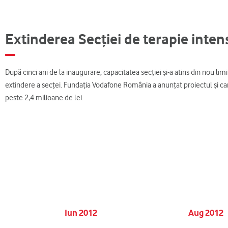
Extinderea Secției de terapie inte
După cinci ani de la inaugurare, capacitatea secției și-a atins din nou lim
extindere a secței. Fundația Vodafone România a anunțat proiectul și c
peste 2,4 milioane de lei.
Iun 2012
Aug 2012