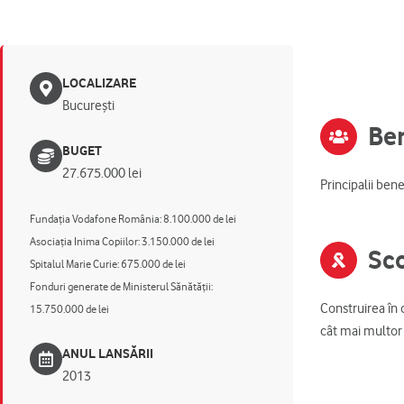
LOCALIZARE
București
Ben
BUGET
27.675.000 lei
Principalii ben
Fundația Vodafone România: 8.100.000 de lei
Asociaţia Inima Copiilor: 3.150.000 de lei
Sco
Spitalul Marie Curie: 675.000 de lei
Fonduri generate de Ministerul Sănătății:
Construirea în 
15.750.000 de lei
cât mai multor c
ANUL LANSĂRII
2013