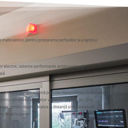
 materialelor, pentru prepararea perfuziilor și a laptelui
r electric, sisteme performante antiincendiu, de
ală
nitorizare și telemedicină permite transmiterea de imagini
, pentru urmărirea semnelor vitale ale copiilor de către
eștia, pentru diagnosticarea la distanță și realizarea de
ing situat la parter