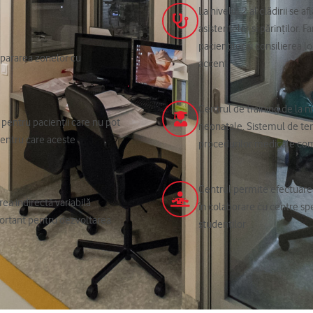
La nivelul 2 al clădirii se a
asistentelor și părinților. 
pacienților și consilierea 
epararea zonelor cu
accent
Centrul de training de la n
“ pentru pacienții care nu pot
neonatale. Sistemul de tem
i pentru care aceste
procedurilor medicale com
Centrul permite efectuarea
ea indirectă variabilă
în colaborare cu centre spec
portant pentru dezvoltarea
studenților