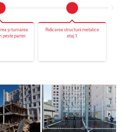
rea și turnarea
Ridicarea structurii metalice
Închidere
n peste parter
etaj 1