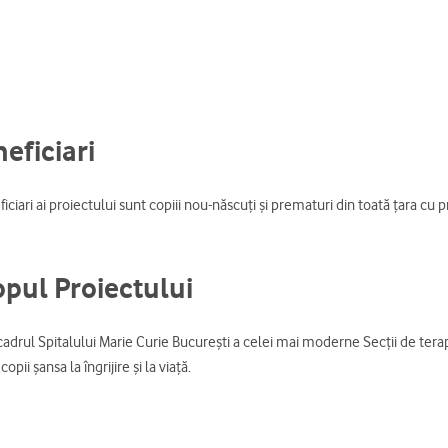
eficiari
eficiari ai proiectului sunt copiii nou-născuţi şi prematuri din toată țara 
pul Proiectului
cadrul Spitalului Marie Curie Bucureşti a celei mai moderne Secţii de tera
opii şansa la îngrijire şi la viaţă.