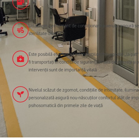
Un sistem performant de condiționare a aerului asigură s
sterilitate diferită
Este posibilă efectuarea intervențiilor chirurgicale „la pat
fi transportați în condiții de siguranță în sala de operații ș
intervenții sunt de importanță vitală
Nivelul scăzut de zgomot, condițiile de intimitate, iluminar
personalizată asigură nou-născuților confortul atât de im
psihosomatică din primele zile de viață