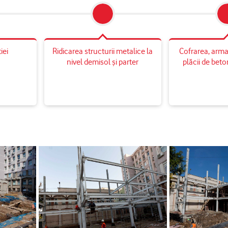
iei
Ridicarea structurii metalice la
Cofrarea, arma
nivel demisol și parter
plăcii de beto