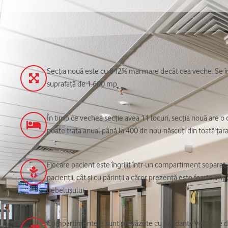
Secția nouă este cu 842% mai mare decât cea veche. Se înt
suprafață de 1.600 mp
În timp ce vechea secție avea 11 locuri, secția nouă are o 
poate trata anual până la 400 de nou-născuţi din toată ţar
Fiecare pacient este îngrijit într-un compartiment separat, 
pacienții, cât și cu părinții a căror prezență este foarte im
bebelușului
Compartimentele sunt prevăzute cu pandante verticale 