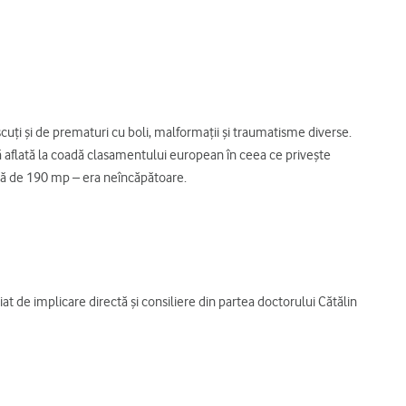
cuţi şi de prematuri cu boli, malformaţii şi traumatisme diverse.
 aflată la coadă clasamentului european în ceea ce priveşte
faţă de 190 mp – era neîncăpătoare.
iat de implicare directă și consiliere din partea doctorului Cătălin