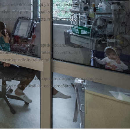
flă cabinete de consultații și încăperi destinate medicilor,
Familiile sunt primite în spații special amenajate, informarea
lor psihologică fiind aspecte importante pe care se pune
ivelul 1 găzduiește 3 spații de școlarizare pentru urgențe
edicină permite transmiterea în centrul de training a
plexe aplicate în tratamentul nou-născuților
 de consultații multidisciplinare, diagnosticare complexă
ializate din străinătate, dar și pregătirea medicilor și a