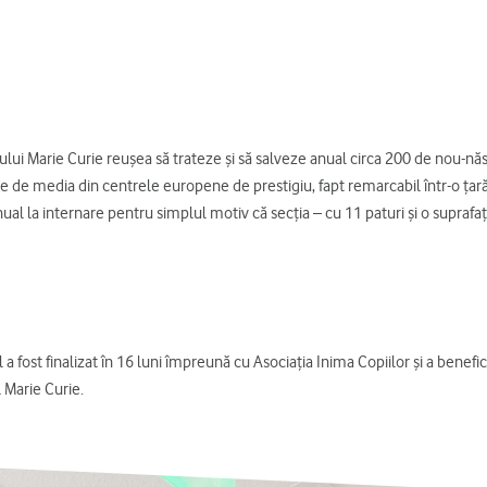
ului Marie Curie reuşea să trateze şi să salveze anual circa 200 de nou-năs
 de media din centrele europene de prestigiu, fapt remarcabil într-o ţară
 anual la internare pentru simplul motiv că secţia – cu 11 paturi şi o supra
a fost finalizat în 16 luni împreună cu Asociaţia Inima Copiilor şi a benefic
l Marie Curie.