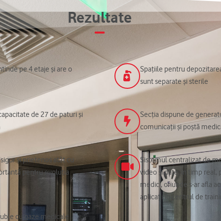
Rezultate
inde pe 4 etaje și are o
Spațiile pentru depozitarea
sunt separate și sterile
capacitate de 27 de paturi şi
Secția dispune de generato
a
comunicații și poștă medic
sigur și prietenos atât cu
Sistemul centralizat de mo
portantă pentru evoluția
video și date, în timp real
medici, oriunde s-ar afla ac
aplicații în centrul de train
duble cu gaze medicale