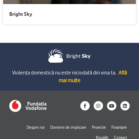
Bright Sky
Violența domestică nu este niciodată din vina ta.
Află
mai multe
F
I
Y
L
a
n
o
i
c
s
u
n
e
t
t
k
b
a
u
e
o
g
b
d
Despre noi
Domenii de implicare
Proiecte
Finanțare
o
r
e
i
k
a
n
Noutăți
Contact