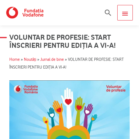
Skip
MAIN
Search
to
content
MEN
VOLUNTAR DE PROFESIE: START
ÎNSCRIERI PENTRU EDIȚIA A VI-A!
Home
»
Noutăți
»
Jurnal de bine
»
VOLUNTAR DE PROFESIE: START
ÎNSCRIERI PENTRU EDIȚIA A VI-A!