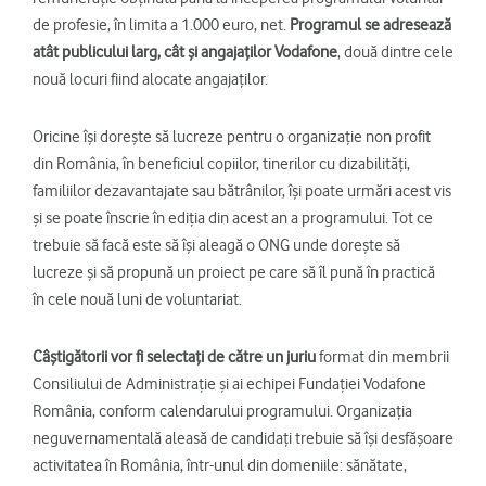
de profesie, în limita a 1.000 euro, net.
Programul se adresează
atât publicului larg, cât și angajaților Vodafone
, două dintre cele
nouă locuri fiind alocate angajaților.
Oricine își dorește să lucreze pentru o organizație non profit
din România, în beneficiul copiilor, tinerilor cu dizabilități,
familiilor dezavantajate sau bătrânilor, își poate urmări acest vis
și se poate înscrie în ediția din acest an a programului. Tot ce
trebuie să facă este să își aleagă o ONG unde dorește să
lucreze și să propună un proiect pe care să îl pună în practică
în cele nouă luni de voluntariat.
Câștigătorii vor fi selectați de către un juriu
format din membrii
Consiliului de Administrație și ai echipei Fundației Vodafone
România, conform calendarului programului. Organizația
neguvernamentală aleasă de candidați trebuie să își desfășoare
activitatea în România, într-unul din domeniile: sănătate,