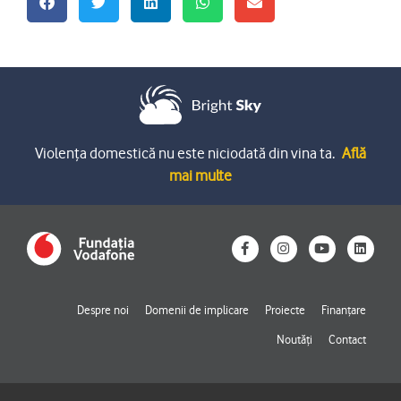
Violența domestică nu este niciodată din vina ta.
Află
mai multe
F
I
Y
L
a
n
o
i
c
s
u
n
e
t
t
k
b
a
u
e
o
g
b
d
Despre noi
Domenii de implicare
Proiecte
Finanțare
o
r
e
i
k
a
n
Noutăți
Contact
-
m
f