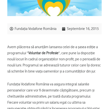
Fundația Vodafone România
Septembrie 16, 2015
Avem plăcerea să anunțăm lansarea celei de-a șasea ediție a
programului “
Voluntar de Profesie
“, care pune la dispoziție
nouă locuri în cadrul organizațiilor non-profit, pe o perioadă de
nouă luni. Programul se adresează tuturor celor care își doresc
să schimbe în bine viața oamenilor și a comunităților din jur.
Fundația Vodafone România va asigura integral salariile
persoanelor care vor fi desemnate câștigătoare, precum și
cheltuielile administrative, pe toată durata programului.
Fiecare voluntar va primi un salariu egal cu ultima sa
remunerație obținută până la începerea programului Voluntar