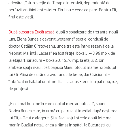
adevărat, într-o secție de Terapie intensivă, dependentă de
perfuzii, antibiotic și cateter. Firul nu e ceea ce pare. Pentru Eli,
firul este viață.
După plecarea Ericăi acasă
, după o spitalizare de trei ani și nouă
luni, Elena Bunea a devenit „veterana” secției condusă de
doctor Cătălin Cîrstoveanu, unde trăiește într-o rezervă de la
Neonat. Mai întâi, „acasă” i-a fost fetiței boxa 5, – 8.96 mp -, de
la etajul 1, iar acum – boxa 20, 15.76 mp, la etajul 2. Din
ambele spații n-au lipsit păpușa Maia, fotoliul mamei și pătuțul
lui Eli. Până de curând a avut unul de bebe, dar Crăciunul –
îmbrăcat în halatul unui medic – i-a adus Elenei un pat nou, roz,
de prințesă.
„E cel mai bun loc în care copilul meu ar putea fi”, spune
Norica Bunea care, în urmă cu patru ani, imediat după nașterea
lui Eli, a făcut o alegere. Și-a lăsat soțul și cele două fete mai
mari în Buzăul natal, iar ea a rămas în spital, la București, cu