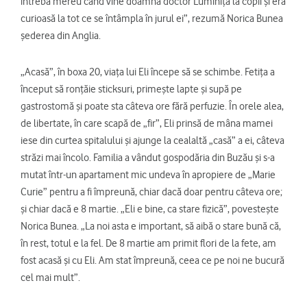
întreba mereu când vine doamna doctor Luminița la copii și era
curioasă la tot ce se întâmpla în jurul ei”, rezumă Norica Bunea
șederea din Anglia.
„Acasă”, în boxa 20, viața lui Eli începe să se schimbe. Fetița a
început să ronțăie sticksuri, primește lapte și supă pe
gastrostomă și poate sta câteva ore fără perfuzie. În orele alea,
de libertate, în care scapă de „fir”, Eli prinsă de mâna mamei
iese din curtea spitalului și ajunge la cealaltă „casă” a ei, câteva
străzi mai încolo. Familia a vândut gospodăria din Buzău și s-a
mutat într-un apartament mic undeva în apropiere de „Marie
Curie” pentru a fi împreună, chiar dacă doar pentru câteva ore;
și chiar dacă e 8 martie. „Eli e bine, ca stare fizică”, povestește
Norica Bunea. „La noi asta e important, să aibă o stare bună că,
în rest, totul e la fel. De 8 martie am primit flori de la fete, am
fost acasă și cu Eli. Am stat împreună, ceea ce pe noi ne bucură
cel mai mult”.