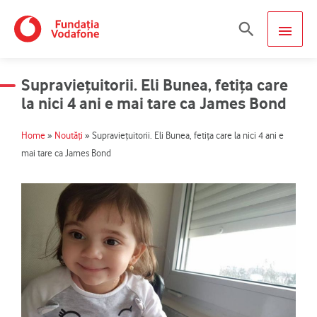
Skip
MAIN
Search
to
content
MEN
Supraviețuitorii. Eli Bunea, fetița care
la nici 4 ani e mai tare ca James Bond
Home
»
Noutăți
»
Supraviețuitorii. Eli Bunea, fetița care la nici 4 ani e
mai tare ca James Bond