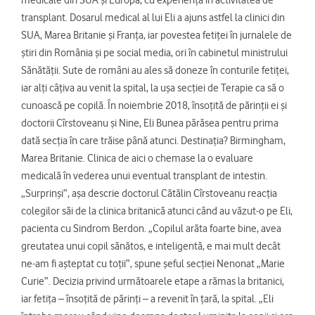
transplant. Dosarul medical al lui Eli a ajuns astfel la clinici din
SUA, Marea Britanie și Franța, iar povestea fetiței în jurnalele de
știri din România și pe social media, ori în cabinetul ministrului
Sănătății. Sute de români au ales să doneze în conturile fetiței,
iar alți câțiva au venit la spital, la ușa secției de Terapie ca să o
cunoască pe copilă. În noiembrie 2018, însoțită de părinții ei și
doctorii Cîrstoveanu și Nine, Eli Bunea părăsea pentru prima
dată secția în care trăise până atunci. Destinația? Birmingham,
Marea Britanie. Clinica de aici o chemase la o evaluare
medicală în vederea unui eventual transplant de intestin.
„Surprinși”, așa descrie doctorul Cătălin Cîrstoveanu reacția
colegilor săi de la clinica britanică atunci când au văzut-o pe Eli,
pacienta cu Sindrom Berdon. „Copilul arăta foarte bine, avea
greutatea unui copil sănătos, e inteligentă, e mai mult decât
ne-am fi așteptat cu toții”, spune șeful secției Nenonat „Marie
Curie”. Decizia privind următoarele etape a rămas la britanici,
iar fetița – însoțită de părinți – a revenit în țară, la spital. „Eli