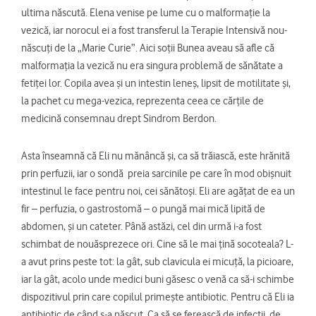
ultima născută. Elena venise pe lume cu o malformație la
vezică, iar norocul ei a fost transferul la Terapie Intensivă nou-
născuți de la „Marie Curie”. Aici soții Bunea aveau să afle că
malformația la vezică nu era singura problemă de sănătate a
fetiței lor. Copila avea și un intestin leneș, lipsit de motilitate și,
la pachet cu mega-vezica, reprezenta ceea ce cărțile de
medicină consemnau drept Sindrom Berdon.
Asta înseamnă că Eli nu mănâncă și, ca să trăiască, este hrănită
prin perfuzii, iar o sondă preia sarcinile pe care în mod obișnuit
intestinul le face pentru noi, cei sănătoși. Eli are agățat de ea un
fir – perfuzia, o gastrostomă – o pungă mai mică lipită de
abdomen, și un cateter. Până astăzi, cel din urmă i-a fost
schimbat de nouăsprezece ori. Cine să le mai țină socoteala? L-
a avut prins peste tot: la gât, sub clavicula ei micuță, la picioare,
iar la gât, acolo unde medici buni găsesc o venă ca să-i schimbe
dispozitivul prin care copilul primește antibiotic. Pentru că Eli ia
antibiotic de când s-a născut. Ca să se ferească de infecții, de