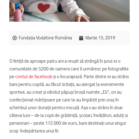
Fundația Vodafone România
Martie 15, 2019
O fetiță de aproape patru ani a reușit să strângă în jurul ei o
comunitate de 5200 de oameni care îi urmăresc pe fotografiile
pe
contul de facebook
și o încurajează. Parte dintre ei au strâns
bani pentru copilă, au făcut licitații, au alergat la evenimente
sportive, au creat și vândut păpuși broșă numite „Eli”, ori au
confecționat mărțișoare pe care le-au împărțit prin oraș în
schimbul unor donații pentru micuță. Așa s-au strâns în doar
câteva luni – de la copii de grădiniță, școlari, învățători, adulți și
pensionari – peste 172.000 de euro, bani destinați unui singur
scop: îndepărtarea unui fir.