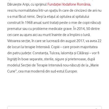
Dăruiește Aripi, cu sprijinul
Fundației Vodafone România
,
rescriu normalitatea într-un spațiu în care de cincizeci de ani nu
s-a mai făcut nimic. Deși la etajul al optulea al spitalului
construit în 1968 anual sunt tratați peste o mie de copii născuți
prematur sau cu probleme medicale grave. În 2014, 50 dintre
cei care au ajuns aici au murit înainte de a împlini o lună.
Viitoarea secție, în care se lucrează din august 2017, va avea 22
de locuri la terapie Intensivă. Copiii – care provin majoritatea
din patru județe: Constanța, Tulcea, Ialomița și Călărași – vor fi
îngrijiți în boxe separate, sterile, sigure și prietenoase, după
modelul Secției de Terapie Intensivă nou-născuți de la „Marie
Curie”, cea mai modernă din sud-estul Europei.