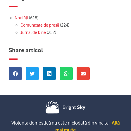
Noutăți
(618)
Comunicate de presă
(224)
Jurnal de bine
(252)
Share articol
Violența domestică nu este niciodată din vina ta.
Află
mai multe