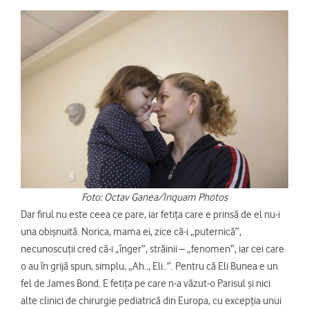
Foto: Octav Ganea/Inquam Photos
Dar firul nu este ceea ce pare, iar fetița care e prinsă de el nu-i
una obișnuită. Norica, mama ei, zice că-i „puternică”,
necunoscuții cred că-i „înger”, străinii – „fenomen”, iar cei care
o au în grijă spun, simplu, „Ah.., Eli..”. Pentru că Eli Bunea e un
fel de James Bond. E fetița pe care n-a văzut-o Parisul și nici
alte clinici de chirurgie pediatrică din Europa, cu excepția unui