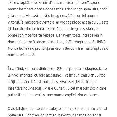
„Eli e o luptătoare. Ea îmi dă cea mai mare putere”, spune
mama întrebată dacă a obosit măsurând secția spitalului, dacă
și la ce mai visează, dacă-și imaginează într-un fel anume
viitorul. Își măsoară cuvintele: ar vrea să plece acasă cu Eli, asta
își dorește, dar îi e frică de boală: „e foarte grea și starea se
poate schimba foarte repede. Dar avem toată încrederea în
domnul doctor, în doamna doctor și în întreaga echipă TINN”.
Norica Bunea nu pronunță sindrom Berdon. Îi e mai simplu să-l
numească boală.
În curând, Eli – una dintre cele 230 de persoane diagnosticate
la nivel mondial cu rara afecțiune – va împlini patru ani. Și tot
atâția de când trăiește într-o rezervă a secției de Terapie
Intensivă nou-născuți „Marie Curie”: „E cel mai bun loc în care
putea fi copilul meu”, spune mama copilei, Norica Bunea.
O astfel de secție se construiește acum la Constanța, în cadrul
Spitalului Județean, de la zero. Asociațiile Inima Copiilor și