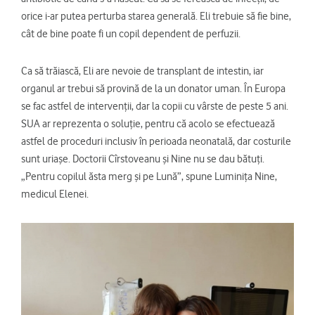
orice i-ar putea perturba starea generală. Eli trebuie să fie bine,
cât de bine poate fi un copil dependent de perfuzii.
Ca să trăiască, Eli are nevoie de transplant de intestin, iar
organul ar trebui să provină de la un donator uman. În Europa
se fac astfel de intervenții, dar la copii cu vârste de peste 5 ani.
SUA ar reprezenta o soluție, pentru că acolo se efectuează
astfel de proceduri inclusiv în perioada neonatală, dar costurile
sunt uriașe. Doctorii Cîrstoveanu și Nine nu se dau bătuți.
„Pentru copilul ăsta merg și pe Lună”, spune Luminița Nine,
medicul Elenei.