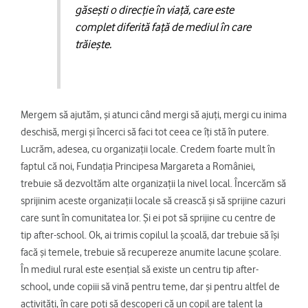
găsești o direcție în viață, care este
complet diferită față de mediul în care
trăiește.
Mergem să ajutăm, și atunci când mergi să ajuți, mergi cu inima
deschisă, mergi și încerci să faci tot ceea ce îți stă în putere.
Lucrăm, adesea, cu organizații locale. Credem foarte mult în
faptul că noi, Fundația Principesa Margareta a României,
trebuie să dezvoltăm alte organizații la nivel local. Încercăm să
sprijinim aceste organizații locale să crească și să sprijine cazuri
care sunt în comunitatea lor. Și ei pot să sprijine cu centre de
tip after-school. Ok, ai trimis copilul la școală, dar trebuie să își
facă și temele, trebuie să recupereze anumite lacune școlare.
În mediul rural este esențial să existe un centru tip after-
school, unde copiii să vină pentru teme, dar și pentru altfel de
activități, în care poți să descoperi că un copil are talent la