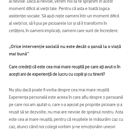
ai nevoie. Dacă ai nevoie, venim noi să te sprijinim în acest
moment dificil al vieții tale. Pentru că asta e toată logica
asistenței sociale. Să ajuți niște oameni într-un moment dificil
al vieții lor, să îi pui pe picioarele lor și să îi transformi în
cetățeni, în oameni implicați, oameni care sunt de încredere.
„Orice intervenție socială nu este decât o șansă la o viață
mai bună”
Care credeți că este cea mai mare reușită pe care ați avut-o în
acești ani de experiență de lucru cu copiii și cu tinerii?
Nu știu dacă poate fi vorba despre cea mai mare reușită.
Experiența personală este aceea în care aflu despre o persoană
pe care noi am ajutat-o, care s-a așezat pe propriile picioare și a
reușit să se dezvolte, nu mai are nevoie de sprijinul nostru. Asta
este cea ai mare reușită, pentru că reușitele le măsurăm caz cu
caz, atunci când noi colegii vorbim și ne emoționăm uneori