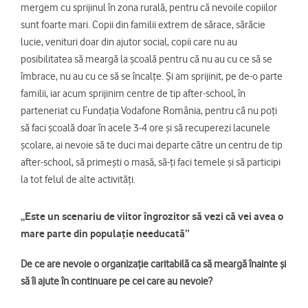
mergem cu sprijinul în zona rurală, pentru că nevoile copiilor
sunt foarte mari. Copii din familii extrem de sărace, sărăcie
lucie, venituri doar din ajutor social, copii care nu au
posibilitatea să meargă la școală pentru că nu au cu ce să se
îmbrace, nu au cu ce să se încalțe. Și am sprijinit, pe de-o parte
familii, iar acum sprijinim centre de tip after-school, în
parteneriat cu Fundația Vodafone România, pentru că nu poți
să faci școală doar în acele 3-4 ore și să recuperezi lacunele
școlare, ai nevoie să te duci mai departe către un centru de tip
after-school, să primești o masă, să-ți faci temele și să participi
la tot felul de alte activități.
„Este un scenariu de viitor îngrozitor să vezi că vei avea o
mare parte din populație needucată”
De ce are nevoie o organizație caritabilă ca să meargă înainte și
să îi ajute în continuare pe cei care au nevoie?