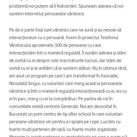
problemă noi putem să îi îndrumăm. Spuneam adesea că noi
suntem internetul persoanele vârstnice.
Pe de-o parte însă sunt vârstnici care ne sună și au nevoie să
interacționeze cu o persoană. Avem în proiectul Telefonul
Vârstnicului aproximativ 300 de persoane cu care
interacționăm într-o manieră regulată. Îi sunăm adesea și stăm
de vorbă cu ei despre cele mai mărunte lucruri, dar stăm de
vorbă cu ei și le arătăm că le suntem alături. Nu în ultimul rând,
am avut un program pe care l-am transformat în Asociație,
Niciodată Singur, cu voluntari care merg acasă la persoanele
vârstnice și într-o manieră regulată interacționează cu ei, ies cu
ei în parc, merg cu ei la cumpărături. Pe partea de rol în
comunitate există centrele Generații. Noi am dezvoltat în
București un prim centru de tip after-school în care voluntari
persoane vârstnice vin pentru a-i sprijini pe copii. Lucrăm cu
foarte mulți parteneri din țară, cu foarte multe organizații.