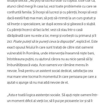
situația dificilă. „Nu poți să lucrezi doar cu copilul. Este clar că,
atunci când mergi în casa lui, vezi toate problemele cu care se
confruntă familia. Și începi să lucrezi și cu părinții, începi să vezi
dacă există frați mai mari, să poți să-i trimiți la un curs gratuit și
să învețe o specializare, iar după aceea să-și găsească o slujbă.
Cu părinții încerci să faci la fel: vezi că stau într-o casă
dărăpănată care nu este a lor, mergi și vorbești cu primarul și îi
zici:
Poate puteți să le puneți ceva la dispoziție
”, explică el. Este
exact opusul felului în care sunt tratați de către stat oamenii
vulnerabili în România, unde intervenția înseamnă niște bani,
întotdeauna puțini, cu ajutorul cărora nu au nicio șansă să își
îmbunătățească viața. Acei oameni vor rămâne mereu în
nevoie. Însă pentru un asistent social dedicat, satisfacția cea
mai mare vine tocmai în momentul în care persoana pe care a
ajutat-o ajunge să nu mai aibă nevoie de el.
„Asta e toată logica asistenței sociale. Să ajuți niște oameni într-
un moment dificil al vieții lor, să îi pui pe picioarele lor și să îi