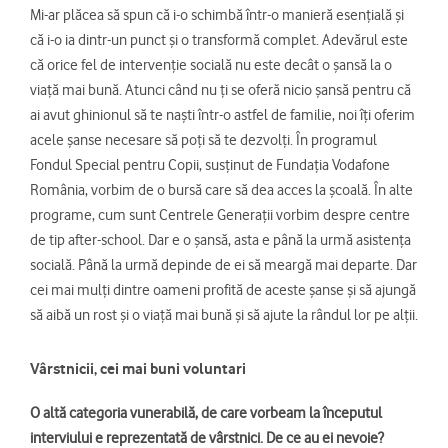
Mi-ar plăcea să spun că i-o schimbă într-o manieră esențială și
că i-o ia dintr-un punct și o transformă complet. Adevărul este
că orice fel de intervenție socială nu este decât o șansă la o
viață mai bună. Atunci când nu ți se oferă nicio șansă pentru că
ai avut ghinionul să te naști într-o astfel de familie, noi îți oferim
acele șanse necesare să poți să te dezvolți. În programul
Fondul Special pentru Copii, susținut de Fundația Vodafone
România, vorbim de o bursă care să dea acces la școală. În alte
programe, cum sunt Centrele Generații vorbim despre centre
de tip after-school. Dar e o șansă, asta e până la urmă asistența
socială. Până la urmă depinde de ei să meargă mai departe. Dar
cei mai mulți dintre oameni profită de aceste șanse și să ajungă
să aibă un rost și o viață mai bună și să ajute la rândul lor pe alții.
Vârstnicii, cei mai buni voluntari
O altă categoria vunerabilă, de care vorbeam la începutul
interviului e reprezentată de vârstnici. De ce au ei nevoie?