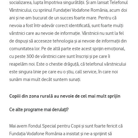
socializarea, lupta împotriva singurătății. Și am lansat Telefonul
Vârstnicului, cu spriinul Fundației Vodafone România, acum doi
ani și ne-am bucurat de un succes foarte mare. Pentru că
nevoia a fost într-adevăr corect identificată, sunt foarte mulți
vârstnici care au nevoie de informație. Vârstnicii nu sunt la fel
de dispuși să acceseze tehnologia și ai nevoie de informații din
comunitatea lor. Pe de altă parte este acest sprijin emoțional,
cu peste 300 de vârstnici care sunt înscriși și pe care îi
reapelăm noi. Este o chestie drăguță, că telefonul vârstnicului
este singura linie pe care eu o știu, call service, în care noi
sunăm mai mult decât suntem sunați.
Copiii din zona rurală au nevoie de cel mai mult sprijin
Ce alte programe mai derulați?
Mai avem Fondul Special pentru Copii și sunt foarte fericit că
Fundația Vodafone România a insistat și ne-a sprijinit să