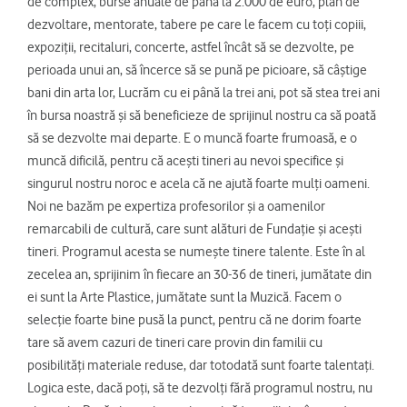
de complex, burse anuale de până la 2.000 de euro, plan de
dezvoltare, mentorate, tabere pe care le facem cu toți copiii,
expoziții, recitaluri, concerte, astfel încât să se dezvolte, pe
perioada unui an, să încerce să se pună pe picioare, să câștige
bani din arta lor, Lucrăm cu ei până la trei ani, pot să stea trei ani
în bursa noastră și să beneficieze de sprijinul nostru ca să poată
să se dezvolte mai departe. E o muncă foarte frumoasă, e o
muncă dificilă, pentru că acești tineri au nevoi specifice și
singurul nostru noroc e acela că ne ajută foarte mulți oameni.
Noi ne bazăm pe expertiza profesorilor și a oamenilor
remarcabili de cultură, care sunt alături de Fundație și acești
tineri. Programul acesta se numește tinere talente. Este în al
zecelea an, sprijinim în fiecare an 30-36 de tineri, jumătate din
ei sunt la Arte Plastice, jumătate sunt la Muzică. Facem o
selecție foarte bine pusă la punct, pentru că ne dorim foarte
tare să avem cazuri de tineri care provin din familii cu
posibilități materiale reduse, dar totodată sunt foarte talentați.
Logica este, dacă poți, să te dezvolți fără programul nostru, nu