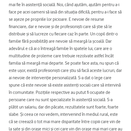
mai fie în asistență socială. Noi, când ajutăm, ajutăm pentru a-i
face pe acei oameni să iasă din situația dificilă, pentru a-i face să
se așeze pe propriile lor picioare. E nevoie de resurse
financiare, dar e nevoie și de profesioniști care să știe să le
distribuie și să lucreze cu fiecare caz în parte. Un copil dintr-o
familie fără posibilități are nevoie să meargă la școală. Dar
adevărul e că ai o întreagă familie în spatele lui, care are o
multitudine de proleme care trebuie rezolvate astfel încât
familia să meargă mai departe. Se poate face asta, nu spun că
este ușor, există profesioniști care știu să facă aceste lucruri, dar
ai nevoie de intervenție personalizată. S-a dat o lege care
spune că este nevoie să existe asistenți sociali care să intervină
în comunitate. Pozițiile respective au putut fi ocupate de
persoane care nu sunt specializate în asistență socială. S-a
plătit un salariu, dar din păcate, rezultatele sunt foarte, foarte
slabe. Și ceea ce noi vedem, intervenind în mediul rural, este
că se creează o tot mai mare disparitate între copiii care vin de
la sate și din orașe mici și cei care vin din orașe mai mari care au