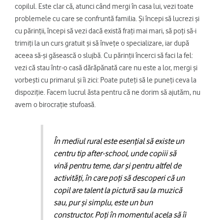
copilul. Este clar că, atunci când mergi în casa lui, vezi toate
problemele cu care se confruntă familia. Și începi să lucrezi și
cu părinții, începi să vezi dacă există frați mai mari, să poți să-i
trimiți la un curs gratuit și să învețe o specializare, iar după
aceea să-și găsească o slujbă. Cu părinții încerci să faci la fel:
vezi că stau într-o casă dărăpănată care nu este a lor, mergi și
vorbești cu primarul și îi zici: Poate puteți să le puneți ceva la
dispoziție. Facem lucrul ăsta pentru că ne dorim să ajutăm, nu
avem o birocrație stufoasă.
În mediul rural este esențial să existe un
centru tip after-school, unde copiii să
vină pentru teme, dar și pentru altfel de
activități, în care poți să descoperi că un
copil are talent la pictură sau la muzică
sau, pur și simplu, este un bun
constructor. Poți în momentul acela să îi