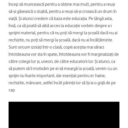
încep să muncească pentru a obține mai mult, pentru a reuși
să-și găsească o slujbă, pentru a reuși să-și croiască un drum în
viață. Și atunci credem că baza este educația. Pe lângă asta,
însă, ca să poată să aibă acces la educație vorbim despre a-i
sprijini material, pentru că nu poți să mergi la școală dacă nu ai
rechizite, nu poți să mergi la școală, dacă nu ai încălțăminte.
Sunt oricum izolați într-o clasă, copiii aceștia mai săraci
întotdeauna vor sta în spate, întotdeauna vor fi marginalizați de
către colegii lor și, uneori, de către educatorii lor. Și atunci, ca
să putem să îi motivăm pe ei să meargă la școală, venim cu un
sprijin nu foarte important, dar esențial pentru ei: haine,
rechizite, mâncare, astfel încât părinții lor să își ia o grijă de pe
cap.