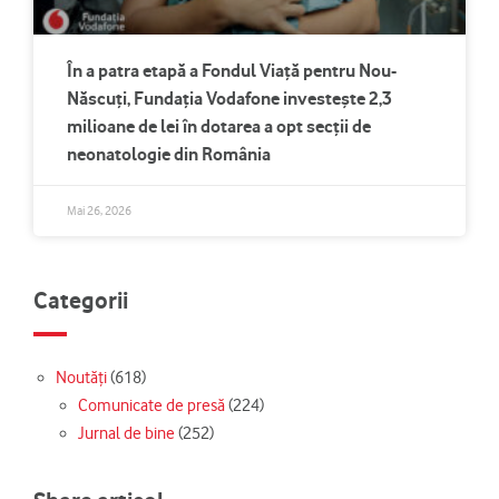
În a patra etapă a Fondul Viață pentru Nou-
Născuți, Fundația Vodafone investește 2,3
milioane de lei în dotarea a opt secții de
neonatologie din România
Mai 26, 2026
Categorii
Noutăți
(618)
Comunicate de presă
(224)
Jurnal de bine
(252)