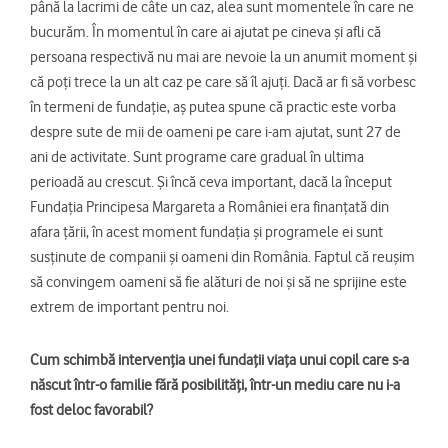
până la lacrimi de câte un caz, alea sunt momentele în care ne
bucurăm. În momentul în care ai ajutat pe cineva și afli că
persoana respectivă nu mai are nevoie la un anumit moment și
că poți trece la un alt caz pe care să îl ajuți. Dacă ar fi să vorbesc
în termeni de fundație, aș putea spune că practic este vorba
despre sute de mii de oameni pe care i-am ajutat, sunt 27 de
ani de activitate. Sunt programe care gradual în ultima
perioadă au crescut. Și încă ceva important, dacă la început
Fundația Principesa Margareta a României era finanțată din
afara țării, în acest moment fundația și programele ei sunt
susținute de companii și oameni din România. Faptul că reușim
să convingem oameni să fie alături de noi și să ne sprijine este
extrem de important pentru noi.
Cum schimbă intervenția unei fundații viața unui copil care s-a
născut într-o familie fără posibilități, într-un mediu care nu i-a
fost deloc favorabil?