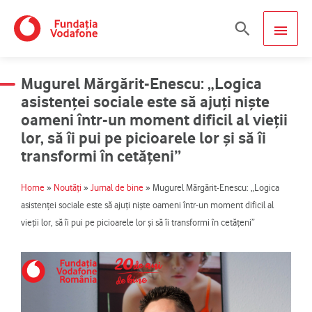
Skip
MAIN
Search
to
content
MEN
Mugurel Mărgărit-Enescu: „Logica
asistenței sociale este să ajuți niște
oameni într-un moment dificil al vieții
lor, să îi pui pe picioarele lor și să îi
transformi în cetățeni”
Home
»
Noutăți
»
Jurnal de bine
»
Mugurel Mărgărit-Enescu: „Logica
asistenței sociale este să ajuți niște oameni într-un moment dificil al
vieții lor, să îi pui pe picioarele lor și să îi transformi în cetățeni”