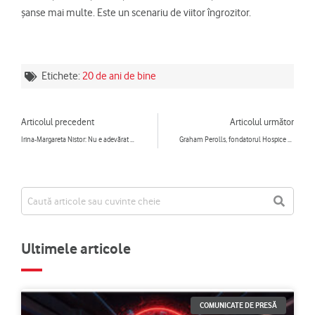
șanse mai multe. Este un scenariu de viitor îngrozitor.
Etichete:
20 de ani de bine
Prev
Ne
Articolul precedent
Articolul următor
Irina-Margareta Nistor: Nu e adevărat că noi nu putem schimba nimic. Fiecare lucru pe care poți să îl schimbi e important și construiește, ca într-un puzzle, o imagine caleidoscopică
Graham Perolls, fondatorul Hospice Casa Speranței: Avem nevoie ca românii să înțeleagă mai mult ce înseamnă să îți ajuți semenii, să experimenteze cu adevărat bucuria de a dărui
Ultimele articole
COMUNICATE DE PRESĂ