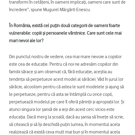
transformi în cetățeni, în oameni implicați, oameni care sunt de
încredere”, spune Mugurel Mărgărit-Enescu.
În România, există cel puțin două categorii de oameni foarte
vulnerabile: copiii și persoanele vârstnice. Care sunt cele mai
mari nevoi ale lor?
Din punctul nostru de vedere, cea mai mare nevoie a copiilor
este cea de educație. Pentru că noi ne adresăm copiilor din
familii sărace și am observat că, fără educație, aceștia au
tendința să perpetueze acest model al sărăciei. Văd în jurul lor
sărăcie, alcoolism pentru că astea le sunt modelele și ajung să
le perpetueze, pentru că asta se întâmplă cu orice copil,
perpetuează modelul pe care îl oferă părinții și apropiații lor. Și
atunci singura lor șansă de a ieși din acest cerc vicios este
educația. Dacă merg la școală, dacă au șansa să învețe să scrie,
să citească și să își deschidă puțin lumea, în momentul acela
realizează că există ceva mult mai bun și în momentul acela