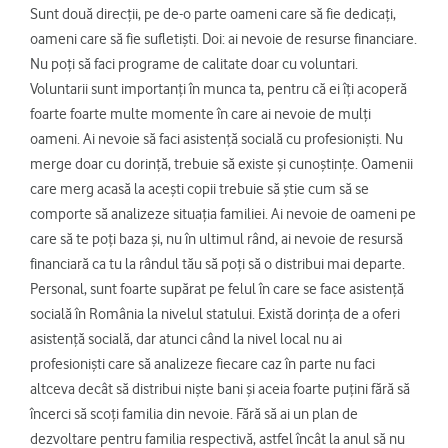
Sunt două direcții, pe de-o parte oameni care să fie dedicați,
oameni care să fie sufletiști. Doi: ai nevoie de resurse financiare.
Nu poți să faci programe de calitate doar cu voluntari.
Voluntarii sunt importanți în munca ta, pentru că ei îți acoperă
foarte foarte multe momente în care ai nevoie de mulți
oameni. Ai nevoie să faci asistență socială cu profesioniști. Nu
merge doar cu dorință, trebuie să existe și cunoștințe. Oamenii
care merg acasă la acești copii trebuie să știe cum să se
comporte să analizeze situația familiei. Ai nevoie de oameni pe
care să te poți baza și, nu în ultimul rând, ai nevoie de resursă
financiară ca tu la rândul tău să poți să o distribui mai departe.
Personal, sunt foarte supărat pe felul în care se face asistență
socială în România la nivelul statului. Există dorința de a oferi
asistență socială, dar atunci când la nivel local nu ai
profesioniști care să analizeze fiecare caz în parte nu faci
altceva decât să distribui niște bani și aceia foarte puțini fără să
încerci să scoți familia din nevoie. Fără să ai un plan de
dezvoltare pentru familia respectivă, astfel încât la anul să nu