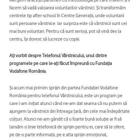
Mergem la acești parteneri cu metodologia pe care o avem și îi
facem să vadă valoarea voluntarilor vârstnici. Și transformăm
centrele tip after-school în Centre Generații, unde voluntarii
sunt persoane vârstnice. Iar surpriza este că vârstnicii sunt cei
mai buni voluntari. Pentru că sunt serioși, pot să vină des la
centru, își doresc să lucreze cu copiii.
Ați vorbit despre Telefonul Vârstnicului, unul dintre
programele pe care le-ați făcut împreună cu Fundația
Vodafone România.
Și acum mai primim sprijin din partea Fundației Vodafone
România pentru telefonul Vârstnicului, este un program pe
care l-am inițiat atunci când ne-am dat seama că nu putem să
ajungem la vârstnicii din întreaga țară, din cele mai îndepărtate
colțuri. Atunci ne-am gândit că o foarte bună soluție ar fi să
lansăm o linie telefonică de sprijin pentru ei, care să le ofere,
pe de-o parte informații, pe e alta sprijin emoțional,