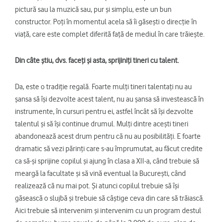
pictură sau la muzică sau, pur și simplu, este un bun
constructor. Poți în momentul acela să îi găsești o direcție în
viață, care este complet diferită față de mediul în care trăiește.
Din câte știu, dvs. faceți și asta, sprijiniți tineri cu talent.
Da, este o tradiție regală. Foarte mulți tineri talentați nu au
șansa să își dezvolte acest talent, nu au șansa să investească în
instrumente, în cursuri pentru ei, astfel încât să își dezvolte
talentul și să își continue drumul. Mulți dintre acești tineri
abandonează acest drum pentru că nu au posibilități. E foarte
dramatic să vezi părinți care s-au împrumutat, au făcut credite
ca să-și sprijine copilul și ajung în clasa a XII-a, când trebuie să
meargă la facultate și să vină eventual la București, când
realizează că nu mai pot. Și atunci copilul trebuie să își
găsească o slujbă și trebuie să câștige ceva din care să trăiască.
Aici trebuie să intervenim și intervenim cu un program destul