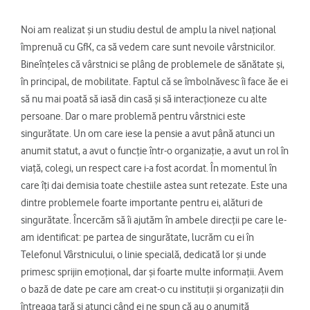
Noi am realizat și un studiu destul de amplu la nivel național
împrenuă cu GfK, ca să vedem care sunt nevoile vârstnicilor.
Bineînțeles că vârstnici se plâng de problemele de sănătate și,
în principal, de mobilitate. Faptul că se îmbolnăvesc îi face ăe ei
să nu mai poată să iasă din casă și să interacționeze cu alte
persoane. Dar o mare problemă pentru vârstnici este
singurătate. Un om care iese la pensie a avut până atunci un
anumit statut, a avut o funcție într-o organizație, a avut un rol în
viață, colegi, un respect care i-a fost acordat. În momentul în
care îți dai demisia toate chestiile astea sunt retezate. Este una
dintre problemele foarte importante pentru ei, alături de
singurătate. Încercăm să îi ajutăm în ambele direcții pe care le-
am identificat: pe partea de singurătate, lucrăm cu ei în
Telefonul Vârstnicului, o linie specială, dedicată lor și unde
primesc sprijin emoțional, dar și foarte multe informații. Avem
o bază de date pe care am creat-o cu instituții și organizații din
întreaga țară și atunci când ei ne spun că au o anumită