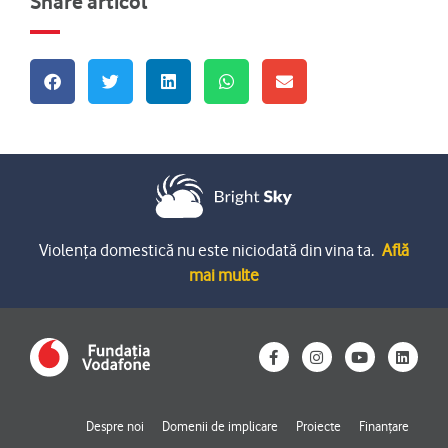
Share articol
Violența domestică nu este niciodată din vina ta.
Află
mai multe
F
I
Y
L
a
n
o
i
c
s
u
n
e
t
t
k
b
a
u
e
o
g
b
d
Despre noi
Domenii de implicare
Proiecte
Finanțare
o
r
e
i