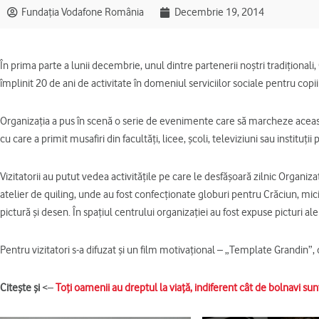
Fundația Vodafone România
Decembrie 19, 2014
În prima parte a lunii decembrie, unul dintre partenerii noştri tradiţionali,
împlinit 20 de ani de activitate în domeniul serviciilor sociale pentru copii ş
Organizaţia a pus în scenă o serie de evenimente care să marcheze această 
cu care a primit musafiri din facultăţi, licee, şcoli, televiziuni sau instituţii 
Vizitatorii au putut vedea activităţile pe care le desfăşoară zilnic Organiz
atelier de quiling, unde au fost confecţionate globuri pentru Crăciun, mici 
pictură şi desen. În spaţiul centrului organizaţiei au fost expuse picturi ale co
Pentru vizitatori s-a difuzat şi un film motivaţional – „Template Grandin”, d
Citeşte şi
<–
Toţi oamenii au dreptul la viaţă, indiferent cât de bolnavi sun