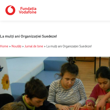
Skip
to
content
La mulţi ani Organizaţiei Suedeze!
Home
»
Noutăți
»
Jurnal de bine
»
La mulţi ani Organizaţiei Suedeze!