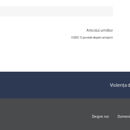
Next
Articolul următor
VIDEO: O poveste despre campioni
Violența d
Despre noi
Domenii