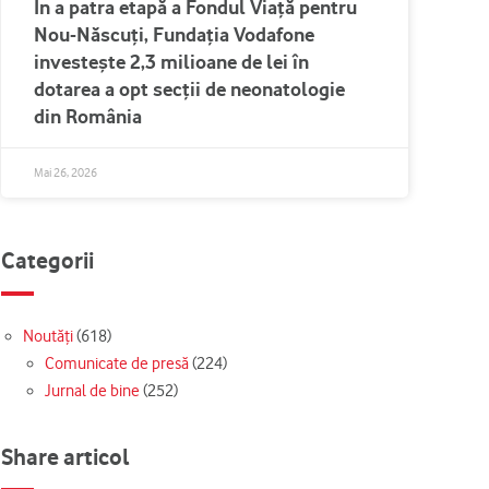
În a patra etapă a Fondul Viață pentru
Nou-Născuți, Fundația Vodafone
investește 2,3 milioane de lei în
dotarea a opt secții de neonatologie
din România
Mai 26, 2026
Categorii
Noutăți
(618)
Comunicate de presă
(224)
Jurnal de bine
(252)
Share articol