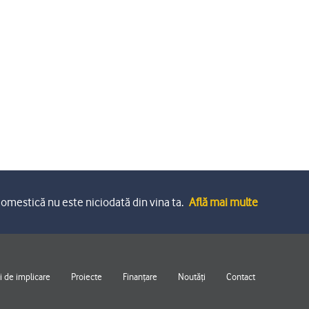
omestică nu este niciodată din vina ta.
Află mai multe
 de implicare
Proiecte
Finanțare
Noutăți
Contact