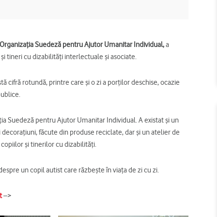
Organizaţia Suedeză pentru Ajutor Umanitar Individual,
a
i tineri cu dizabilităţi interlectuale şi asociate.
cifră rotundă, printre care şi o zi a porţilor deschise, ocazie
publice.
aţia Suedeză pentru Ajutor Umanitar Individual. A existat şi un
decoraţiuni, făcute din produse reciclate, dar şi un atelier de
piilor şi tinerilor cu dizabilităţi.
espre un copil autist care răzbeşte în viaţa de zi cu zi.
t
–>