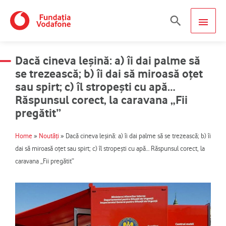
Skip
MAIN
Search
to
content
MEN
Dacă cineva leșină: a) îi dai palme să
se trezească; b) îi dai să miroasă oțet
sau spirt; c) îl stropești cu apă…
Răspunsul corect, la caravana „Fii
pregătit”
Home
»
Noutăți
»
Dacă cineva leșină: a) îi dai palme să se trezească; b) îi
dai să miroasă oțet sau spirt; c) îl stropești cu apă… Răspunsul corect, la
caravana „Fii pregătit”