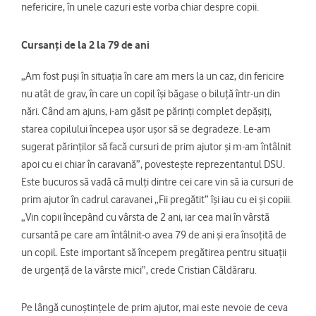
nefericire, în unele cazuri este vorba chiar despre copii.
Cursanți de la 2 la 79 de ani
„Am fost puși în situația în care am mers la un caz, din fericire
nu atât de grav, în care un copil își băgase o biluță într-un din
nări. Când am ajuns, i-am găsit pe părinți complet depășiți,
starea copilului începea ușor ușor să se degradeze. Le-am
sugerat părinților să facă cursuri de prim ajutor și m-am întâlnit
apoi cu ei chiar în caravană”, povestește reprezentantul DSU.
Este bucuros să vadă că mulți dintre cei care vin să ia cursuri de
prim ajutor în cadrul caravanei „Fii pregătit” își iau cu ei și copiii.
„Vin copii începând cu vârsta de 2 ani, iar cea mai în vârstă
cursantă pe care am întâlnit-o avea 79 de ani și era însoțită de
un copil. Este important să începem pregătirea pentru situații
de urgență de la vârste mici”, crede Cristian Căldăraru.
Pe lângă cunoștințele de prim ajutor, mai este nevoie de ceva