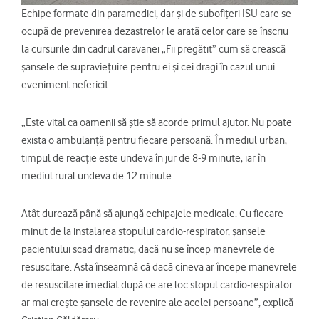
Echipe formate din paramedici, dar și de subofițeri ISU care se
ocupă de prevenirea dezastrelor le arată celor care se înscriu
la cursurile din cadrul caravanei „Fii pregătit” cum să crească
șansele de supraviețuire pentru ei și cei dragi în cazul unui
eveniment nefericit.
„Este vital ca oamenii să știe să acorde primul ajutor. Nu poate
exista o ambulanță pentru fiecare persoană. În mediul urban,
timpul de reacție este undeva în jur de 8-9 minute, iar în
mediul rural undeva de 12 minute.
Atât durează până să ajungă echipajele medicale. Cu fiecare
minut de la instalarea stopului cardio-respirator, șansele
pacientului scad dramatic, dacă nu se încep manevrele de
resuscitare. Asta înseamnă că dacă cineva ar începe manevrele
de resuscitare imediat după ce are loc stopul cardio-respirator
ar mai crește șansele de revenire ale acelei persoane”, explică