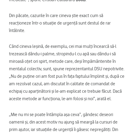
Din păcate, cazurile în care cineva știe exact cum să
reacționeze într-o situație de urgență sunt destul de rar
întâlnite.
Când cineva leșină, de exemplu, cei mai mulți încearcă să-l
trezească dându-i palme, stropindu-l cu apă sau dându-i să
miroasă oțet ori spirt, metode care, deși împământenite în
mentalul colectiv, sunt, spune reprezentantul DSU nepotrivite.
„Nu de puține ori am fost pus în fața faptului împlinit și, după ce
am rezolvat cazul, am discutat în calitate de comandat de
echipaj cu aparținătorii și le-am explicat ce trebuie făcut. Dacă
aceste metode ar funcționa, le-am folosi și noi”, arată el.
„Mie nu mi se poate întâmpla așa ceva”, gândesc deseori
oamenii și, din acest motiv nu ajung să meargă la cursuri de
prim ajutor, iar situațiile de urgență îi găsesc nepregătiți. Din