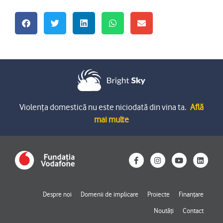
Violența domestică nu este niciodată din vina ta.
Află
mai multe
F
I
Y
L
a
n
o
i
c
s
u
n
e
t
t
k
b
a
u
e
o
g
b
d
Despre noi
Domenii de implicare
Proiecte
Finanțare
o
r
e
i
k
a
n
Noutăți
Contact
-
m