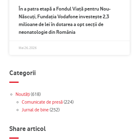
În a patra etapă a Fondul Viață pentru Nou-
Născuți, Fundația Vodafone investește 2,3
milioane de lei în dotarea a opt secții de
neonatologie din România
Mai 26, 2026
Categorii
Noutăți
(618)
Comunicate de presă
(224)
Jurnal de bine
(252)
Share articol