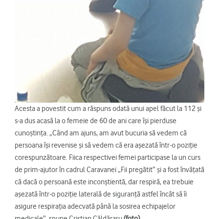
Acesta a povestit cum a răspuns odată unui apel făcut la 112 și
s-a dus acasă la o femeie de 60 de ani care își pierduse
cunoștința. „Când am ajuns, am avut bucuria să vedem că
persoana își revenise și să vedem că era așezată într-o poziție
corespunzătoare. Fiica respectivei femei participase la un curs
de prim-ajutor în cadrul Caravanei „Fii pregătit” și a fost învățată
că dacă o persoană este inconștientă, dar respiră, ea trebuie
așezată într-o poziție laterală de siguranță astfel încât să îi
asigure respirația adecvată până la sosirea echipajelor
medicale”, spune Cristian Căldăraru
(foto)
.