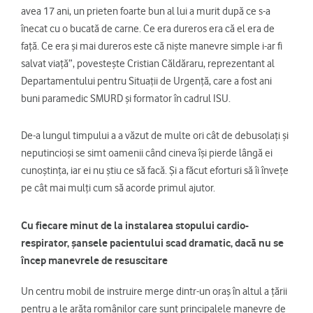
avea 17 ani, un prieten foarte bun al lui a murit după ce s-a
înecat cu o bucată de carne. Ce era dureros era că el era de
față. Ce era și mai dureros este că niște manevre simple i-ar fi
salvat viață”, povestește Cristian Căldăraru, reprezentant al
Departamentului pentru Situații de Urgență, care a fost ani
buni paramedic SMURD și formator în cadrul ISU.
De-a lungul timpului a a văzut de multe ori cât de debusolați și
neputincioși se simt oamenii când cineva își pierde lângă ei
cunoștința, iar ei nu știu ce să facă. Și a făcut eforturi să îi învețe
pe cât mai mulți cum să acorde primul ajutor.
Cu fiecare minut de la instalarea stopului cardio-
respirator, șansele pacientului scad dramatic, dacă nu se
încep manevrele de resuscitare
Un centru mobil de instruire merge dintr-un oraș în altul a țării
pentru a le arăta românilor care sunt principalele manevre de