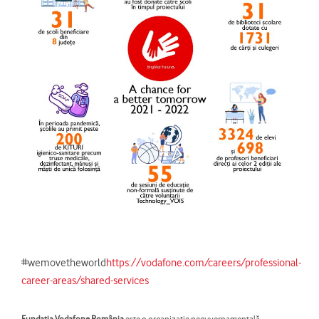
#wemovetheworld
https://vodafone.com/careers/professional-
career-areas/shared-services
Fundaţia Vodafone România
este o organizație neguvernamentală