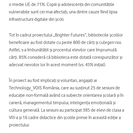
o medie UE de 71%. Copiii și adolescenții din comunitățile
vulnerabile sunt cei mai afectați, una dintre cauze fiind lipsa
infrastructurii digitale din școli.
Tot în cadrul proiectului „Brighter Futures”, bibliotecile școlilor
beneficiare au fost dotate cu peste 800 de cărți și culegeri noi
.
Astfel, s-a îmbunătățit și procentul elevilor care împrumută
cărți. 85% consideră că biblioteca este dotată corespunzător și
adecvat nevoilor lor în acest moment (vs. 45% inițial).
În proiect au fost implicați și voluntari, angajați ai
Technology_VOIS România, care au susținut 25 de sesiuni de
educație non-formală având ca subiecte orientarea școlară și în
carieră, managementul timpului, inteligența emoțională și
cultura generală. La sesiuni au participat 385 de elevi de clasa a
VIII-a și 16 cadre didactice din școlile prinse în această ediție a
proiectului.