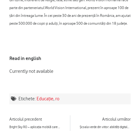
parte din parteneriatul World Vision International, prezent în aproape 100 de
ţări din întreaga lume. În cei peste 30 de ani de prezenţă în România, am ajutat
peste 500.000 de copii şi adulţi, în aproape 500 de comunităţi din 18 judeţe.
Read in english
Currently not available
Etichete:
Educație
,
ro
Prev
Ne
Articolul precedent
Articolul următor
Bright Sky RO – aplicația mobilă care sprijină victimele violenței domestice, folosită de aproape 32.000 de ori din momentul lansării până în prezent
Școala verde din viitor: abilități digitale și educație despre mediu pentru 562 de copii din cluburile CODE Kids