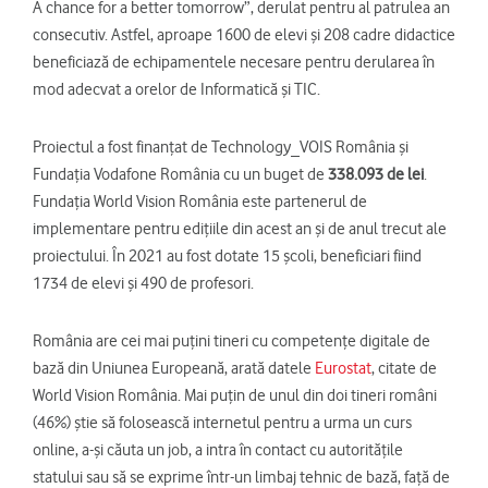
A chance for a better tomorrow”, derulat pentru al patrulea an
consecutiv. Astfel, aproape 1600 de elevi și 208 cadre didactice
beneficiază de echipamentele necesare pentru derularea în
mod adecvat a orelor de Informatică și TIC.
Proiectul a fost finanțat de Technology_VOIS România și
Fundația Vodafone România cu un buget de
338.093 de lei
.
Fundația World Vision România este partenerul de
implementare pentru edițiile din acest an și de anul trecut ale
proiectului. În 2021 au fost dotate 15 școli, beneficiari fiind
1734 de elevi și 490 de profesori.
România are cei mai puțini tineri cu competențe digitale de
bază din Uniunea Europeană, arată datele
Eurostat
, citate de
World Vision România. Mai puțin de unul din doi tineri români
(46%) știe să folosească internetul pentru a urma un curs
online, a-și căuta un job, a intra în contact cu autoritățile
statului sau să se exprime într-un limbaj tehnic de bază, față de