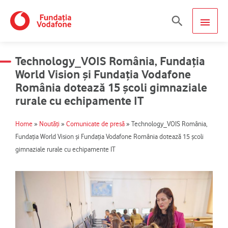
Skip
MAIN
Search
to
content
MEN
Technology_VOIS România, Fundația
World Vision și Fundația Vodafone
România dotează 15 școli gimnaziale
rurale cu echipamente IT
Home
»
Noutăți
»
Comunicate de presă
»
Technology_VOIS România,
Fundația World Vision și Fundația Vodafone România dotează 15 școli
gimnaziale rurale cu echipamente IT