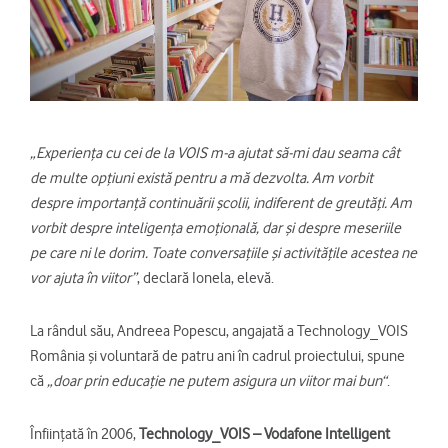
„Experiența cu cei de la VOIS m-a ajutat să-mi dau seama cât
de multe opțiuni există pentru a mă dezvolta. Am vorbit
despre importanță continuării școlii, indiferent de greutăți. Am
vorbit despre inteligența emoțională, dar și despre meseriile
pe care ni le dorim. Toate conversațiile și activitățile acestea ne
vor ajuta în viitor”
, declară Ionela, elevă.
La rândul său, Andreea Popescu, angajată a Technology_VOIS
România și voluntară de patru ani în cadrul proiectului, spune
că
„doar prin educație ne putem asigura un viitor mai bun“
.
Înființată în 2006,
Technology_VOIS – Vodafone Intelligent