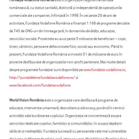
românească, cu statut caritabil, distinctă și independentă de operațiunile
comerciale ale companiei, înființată în 1998. În cei peste 20 de ani de
activitate, Fundația Vodafone România a finanțat 1.168 de programe derulate
de 745 de ONG-uri din întreaga țară, în domeniile sănătății, educației,
serviciilor sociale. Proiectele au avut peste 3 milioane de beneficiari – copii,
tineri, vârstnici, persoane defavorizate fizic, social sau economic. Până în
prezent, Fundaţia Vodafone România a investit 31 de milioane de euro în
proiecte desfășurate de organizațiile non-profit partenere. Mai multe detalii
despre programele fundației sunt disponibile pe
www.fundatia-vodafone.ro
,
http://jurnaldebine.fundatiavodafone.ro/
și
www.facebook.com/fundatiavodafone
.
World Vision România
este o organizaţie care desfăşoară programe de
educaţie, intervenţie umanitară, dezvoltare şi advocacy, punând în centrul
activităţii sale bunăstarea copilului. Organizaţia se concentrează asupra
serviciilor dedicate copiilor, familiilor şi comunităţilor, în scopul depăşirii
sărăciei şi nedreptăţii. Fundaţia lucrează cu persoanele cele mai vulnerabile
din lume, indiferent de religie, rasă, etnie sau gen. World Vision România face