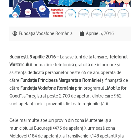
Fundația Vodafone România
Aprilie 5, 2016
București, 5 aprilie 2016 –
La șase luni de la lansare,
Telefonul
Vârstnicului
, prima linie telefonică gratuită de informare și
asistență dedicată persoanelor peste 65 de ani, operată de
către
Fundația Principesa Margareta a României
și finanțată de
către
Fundația Vodafone România
prin programul
„Mobile for
Good”,
a înregistrat peste 2.700 de apeluri, dintre care 962
sunt apelanți unici, proveniți din toate regiunile țării.
Cele mai multe apeluri provin din zona Munteniei și a
municipiului București (475 de apelanți), urmează zona
Moldovei (184 de apelanți), a Transilvaniei (148 apelanți) şi a