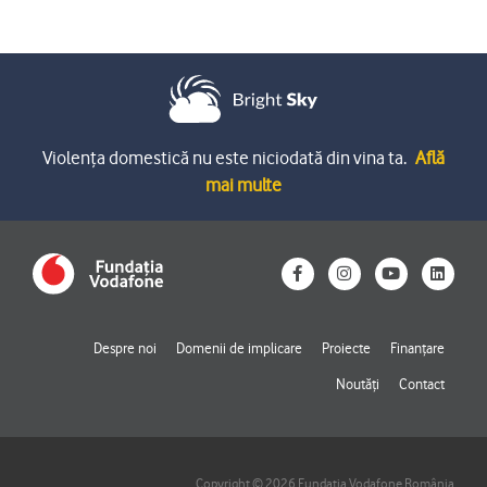
Violența domestică nu este niciodată din vina ta.
Află
mai multe
F
I
Y
L
a
n
o
i
c
s
u
n
e
t
t
k
b
a
u
e
o
g
b
d
Despre noi
Domenii de implicare
Proiecte
Finanțare
o
r
e
i
k
a
n
Noutăți
Contact
-
m
f
Copyright © 2026 Fundația Vodafone România