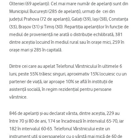
Olteniei (69 apelanți). Cel mai mare număr de apelanţi sunt din
Municipiul București (285 de apelanți), urmaţi de
cei din
județul Prahova (72 de apelanți), Galați (39), Iași (38), Constanța
(33), Brașov (31) și Timiș (30). Repartiția apelanților în funcție de
mediul de proveniență ne arată o distribuţie echilibrată, 381
dintre aceștia locuind în mediul rural sau în orașe mici, 259 în
orașe mari și 285 în capitală.
Dintre cei care au apelat Telefonul Vârstnicului în ultimele 6
luni, peste 55% trăiesc singuri, aproximativ 15% locuiesc cu un
partener de viață, iar aproape 10% se află în instituții de
asistență socială, în regim rezidențial pentru persoane
vârstnice.
846 de apelanţi şi-au declarat vârsta, dintre aceştia, 229 au
între 70 și 80 de ani, 174 se încadrează în intervalul 65-70, iar
182 în intervalul 60-65. Telefonul Vârstnicului este un
instrument util și persoanelor cu o vârstă mai mică de 60 de