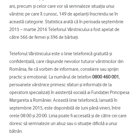
ani, precum şi celor care vor să semnaleze situația unui
vârstnic pe care îl cunosc, 149 de apelanți înscriindu-se în
această categorie. Statistica arată că în perioada septembrie
2015 – martie 2016 Telefonul Vârstnicului a fost apelat de
către 566 de femei și 396 de bărbați.
Telefonul Vârstnicului este o linie telefonică gratuită și
confidențială, care răspunde nevoilor tuturor vârstnicilor din
România, fie că vorbim de informare, consiliere sau sprijin
practic și emoțional. La numărul de telefon
0800 460 001
,
persoanele vârstnice primesc sfaturi și informații de la
operatorii specializați în asistență socială ai Fundației Principesa
Margareta a României. Această linie telefonică, lansată în
septembrie 2015, este disponibilă de luni până vineri, între
orele 08:00 și 20:00. Linia poate fi accesată și de către cei care
doresc să semnaleze un abuz sau o situație dificilă a unui
bătrân.