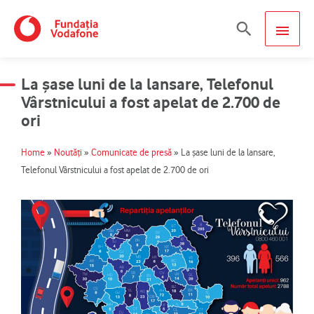
Skip
MAIN
Search
to
content
MEN
La şase luni de la lansare, Telefonul
Vârstnicului a fost apelat de 2.700 de
ori
Home
»
Noutăți
»
Comunicate de presă
»
La şase luni de la lansare,
Telefonul Vârstnicului a fost apelat de 2.700 de ori