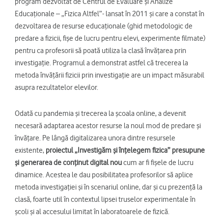
program dezvoltat de Centrul de Evaluare și Analize
Educaționale – „Fizica Altfel”- lansat în 2011 și care a constat în
dezvoltarea de resurse educaționale (ghid metodologic de
predare a fizicii, fișe de lucru pentru elevi, experimente filmate)
pentru ca profesorii să poată utiliza la clasă învățarea prin
investigație. Programul a demonstrat astfel că trecerea la
metoda învățării fizicii prin investigație are un impact măsurabil
asupra rezultatelor elevilor.
Odată cu pandemia și trecerea la școala online, a devenit
necesară adaptarea acestor resurse la noul mod de predare și
învățare. Pe lângă digitalizarea unora dintre resursele
existente,
proiectul „Investigăm și înțelegem fizica” presupune
și generarea de conținut digital nou
cum ar fi fișele de lucru
dinamice. Acestea le dau posibilitatea profesorilor să aplice
metoda investigației și în scenariul online, dar și cu prezență la
clasă, foarte util în contextul lipsei truselor experimentale în
școli și al accesului limitat în laboratoarele de fizică.