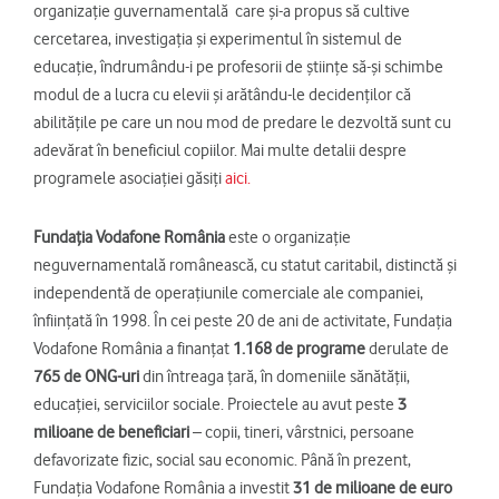
organizație guvernamentală care și-a propus să cultive
cercetarea, investigația și experimentul în sistemul de
educație, îndrumându-i pe profesorii de științe să-și schimbe
modul de a lucra cu elevii și arătându-le decidenților că
abilitățile pe care un nou mod de predare le dezvoltă sunt cu
adevărat în beneficiul copiilor. Mai multe detalii despre
programele asociației găsiți
aici.
Fundaţia Vodafone România
este o organizaţie
neguvernamentală românească, cu statut caritabil, distinctă şi
independentă de operaţiunile comerciale ale companiei,
înfiinţată în 1998. În cei peste 20 de ani de activitate, Fundaţia
Vodafone România a finanţat
1.168 de programe
derulate de
765 de ONG-uri
din întreaga țară, în domeniile sănătăţii,
educaţiei, serviciilor sociale. Proiectele au avut peste
3
milioane de beneficiari
– copii, tineri, vârstnici, persoane
defavorizate fizic, social sau economic. Până în prezent,
Fundaţia Vodafone România a investit
31 de milioane de euro