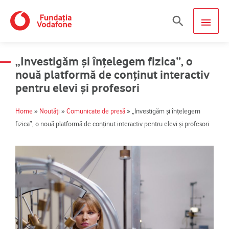
Skip
MAIN
Search
to
content
MEN
„Investigăm și înțelegem fizica”, o
nouă platformă de conținut interactiv
pentru elevi și profesori
Home
»
Noutăți
»
Comunicate de presă
»
„Investigăm și înțelegem
fizica”, o nouă platformă de conținut interactiv pentru elevi și profesori