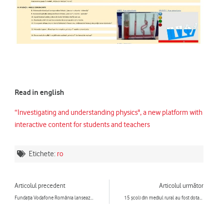
Read in english
“Investigating and understanding physics", a new platform with
interactive content for students and teachers
Etichete:
ro
Prev
Ne
Articolul precedent
Articolul următor
Fundația Vodafone România lansează a șaptea rundă de finanțare „Fondul pentru Fapte Bune”
15 şcoli din mediul rural au fost dotate cu echipamente IT și software de peste 80.000 de euro