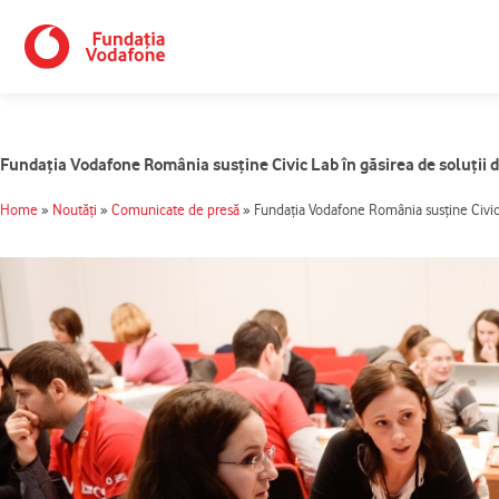
Skip
to
content
Fundația Vodafone România susține Civic Lab în găsirea de soluții d
Home
»
Noutăți
»
Comunicate de presă
»
Fundația Vodafone România susține Civic L