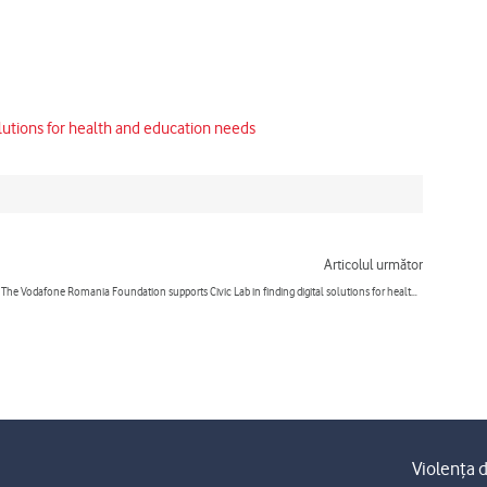
lutions for health and education needs
Next
Articolul următor
The Vodafone Romania Foundation supports Civic Lab in finding digital solutions for health and education needs
Violența d