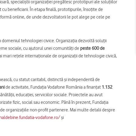
ioară, specialiștii organizației pregătesc prototipuri ale soluțiilor
cu beneficiarii. În etapa finală, prototipurile, însoțite de
tformă online, de unde dezvoltatorii le pot alege pe cele pe
domeniul tehnologiei civice. Organizația dezvoltă soluții
eme sociale, cu ajutorul unei comunități de
peste 600 de
i mari rețele internaționale de organizații de tehnologie civică,
că, cu statut caritabil, distinctă şi independentă de
ani
de activitate, Fundaţia Vodafone România a finanţat
1.132
nătăţii, educaţiei, serviciilor sociale. Proiectele au avut
vorizate fizic, social sau economic. Până în prezent, Fundaţia
de organizaţiile non-profit partenere. Mai multe detalii despre
rnaldebine.fundatia-vodafone.ro/
și