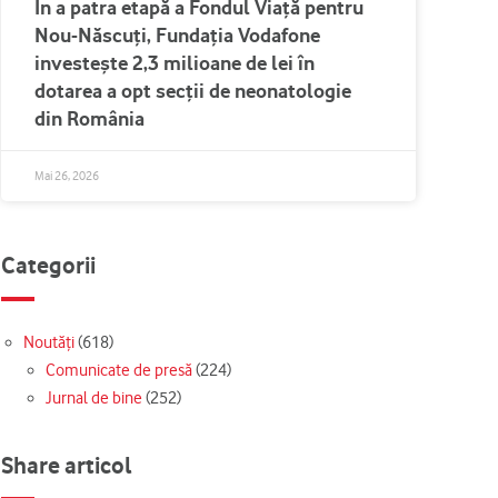
În a patra etapă a Fondul Viață pentru
Nou-Născuți, Fundația Vodafone
investește 2,3 milioane de lei în
dotarea a opt secții de neonatologie
din România
Mai 26, 2026
Categorii
Noutăți
(618)
Comunicate de presă
(224)
Jurnal de bine
(252)
Share articol