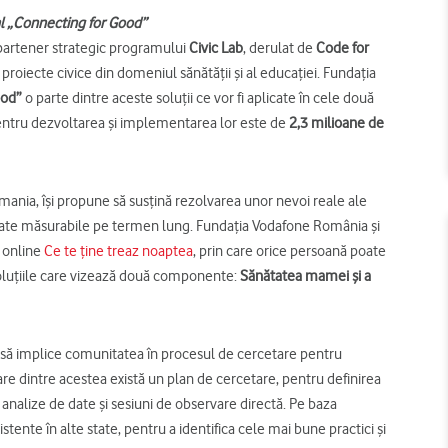
nal „Connecting for Good”
 partener strategic programului
Civic Lab
, derulat de
Code for
proiecte civice din domeniul sănătății și al educației. Fundația
ood”
o parte dintre aceste soluții ce vor fi aplicate în cele două
 pentru dezvoltarea și implementarea lor este de
2,3 milioane de
mania, își propune să susțină rezolvarea unor nevoi reale ale
zultate măsurabile pe termen lung. Fundația Vodafone România și
i online
Ce te ține treaz noaptea
, prin care orice persoană poate
oluțiile care vizează două componente:
Sănătatea mamei și a
e să implice comunitatea în procesul de cercetare pentru
re dintre acestea există un plan de cercetare, pentru definirea
, analize de date și sesiuni de observare directă. Pe baza
tente în alte state, pentru a identifica cele mai bune practici și