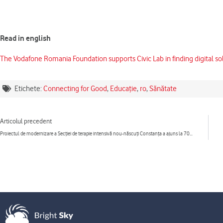
Read in english
The Vodafone Romania Foundation supports Civic Lab in finding digital so
Etichete:
Connecting for Good
,
Educație
,
ro
,
Sănătate
Prev
Articolul precedent
Proiectul de modernizare a Secției de terapie intensivă nou-născuți Constanța a ajuns la 70% din totalul lucrărilor realizate