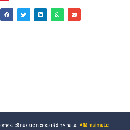
omestică nu este niciodată din vina ta.
Află mai multe