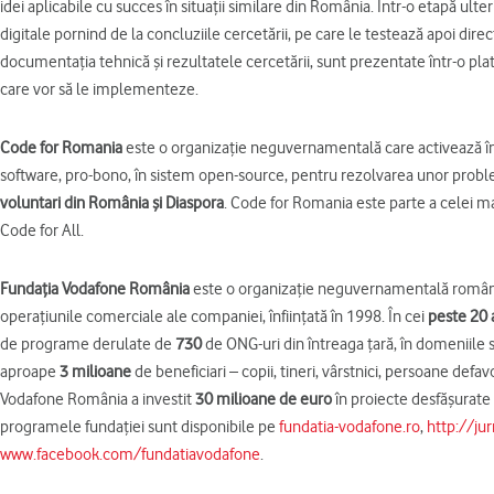
idei aplicabile cu succes în situații similare din România. Într-o etapă ulter
digitale pornind de la concluziile cercetării, pe care le testează apoi direct 
documentația tehnică și rezultatele cercetării, sunt prezentate într-o pla
care vor să le implementeze.
Code for Romania
este o organizație neguvernamentală care activează în 
software, pro-bono, în sistem open-source, pentru rezolvarea unor probl
voluntari din România și Diaspora
. Code for Romania este parte a celei ma
Code for All.
Fundaţia Vodafone România
este o organizaţie neguvernamentală româneas
operaţiunile comerciale ale companiei, înfiinţată în 1998. În cei
peste 20 
de programe derulate de
730
de ONG-uri din întreaga țară, în domeniile să
aproape
3 milioane
de beneficiari – copii, tineri, vârstnici, persoane defa
Vodafone România a investit
30 milioane de euro
în proiecte desfăşurate 
programele fundaţiei sunt disponibile pe
fundatia-vodafone.ro
,
http://ju
www.facebook.com/fundatiavodafone
.