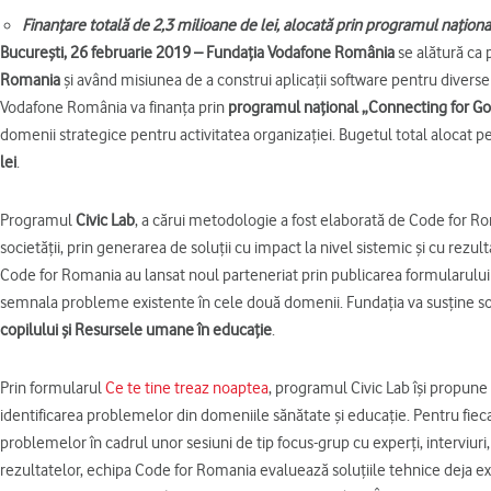
Finanțare totală de 2,3 milioane de lei, alocată prin programul națio
București, 26 februarie 2019 – Fundația Vodafone România
se alătură ca
Romania
și având misiunea de a construi aplicații software pentru diverse 
Vodafone România va finanța prin
programul național „Connecting for G
domenii strategice pentru activitatea organizației. Bugetul total alocat
lei
.
Programul
Civic Lab
, a cărui metodologie a fost elaborată de Code for Ro
societății, prin generarea de soluții cu impact la nivel sistemic și cu re
Code for Romania au lansat noul parteneriat prin publicarea formularulu
semnala probleme existente în cele două domenii. Fundația va susține s
copilului și Resursele umane în educație
.
Prin formularul
Ce te tine treaz noaptea
, programul Civic Lab își propun
identificarea problemelor din domeniile sănătate și educație. Pentru fieca
problemelor în cadrul unor sesiuni de tip focus-grup cu experți, interviuri
rezultatelor, echipa Code for Romania evaluează soluțiile tehnice deja exis