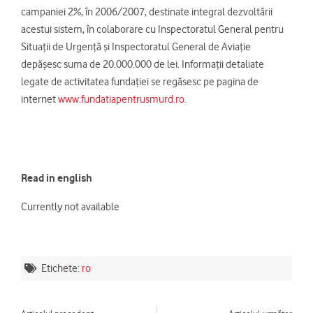
campaniei 2%, în 2006/2007, destinate integral dezvoltării
acestui sistem, în colaborare cu Inspectoratul General pentru
Situații de Urgență și Inspectoratul General de Aviație
depășesc suma de 20.000.000 de lei. Informații detaliate
legate de activitatea fundaţiei se regăsesc pe pagina de
internet
www.fundatiapentrusmurd.ro
.
Read in english
Currently not available
Etichete:
ro
Prev
Ne