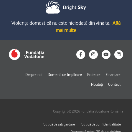
Violența domestică nu este niciodată din vina ta.
Află
mai multe
F
I
Y
L
a
n
o
i
c
s
u
n
e
t
t
k
b
a
u
e
o
g
b
d
Despre noi
Domenii de implicare
Proiecte
Finanțare
o
r
e
i
k
a
n
Noutăți
Contact
-
m
f
Copyright © 2026 Fundația Vodafone România
Politică de salvgardare
Politică de confidențialitate
Descoperă primii 20 de ani de bine