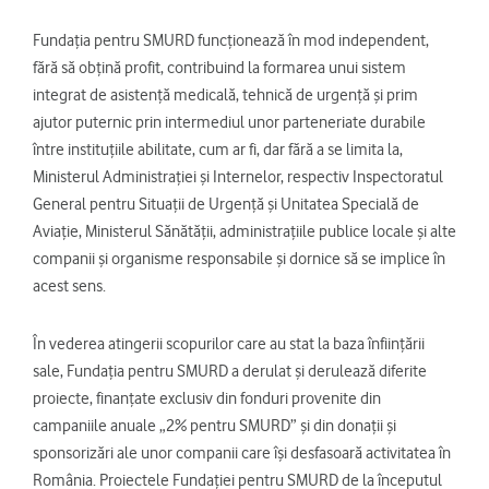
Fundația pentru SMURD funcționează în mod independent,
fără să obțină profit, contribuind la formarea unui sistem
integrat de asistență medicală, tehnică de urgență și prim
ajutor puternic prin intermediul unor parteneriate durabile
între instituțiile abilitate, cum ar fi, dar fără a se limita la,
Ministerul Administrației și Internelor, respectiv Inspectoratul
General pentru Situații de Urgență și Unitatea Specială de
Aviație, Ministerul Sănătății, administrațiile publice locale și alte
companii și organisme responsabile și dornice să se implice în
acest sens.
În vederea atingerii scopurilor care au stat la baza înființării
sale, Fundația pentru SMURD a derulat și derulează diferite
proiecte, finanțate exclusiv din fonduri provenite din
campaniile anuale „2% pentru SMURD” și din donații și
sponsorizări ale unor companii care își desfasoară activitatea în
România. Proiectele Fundației pentru SMURD de la începutul