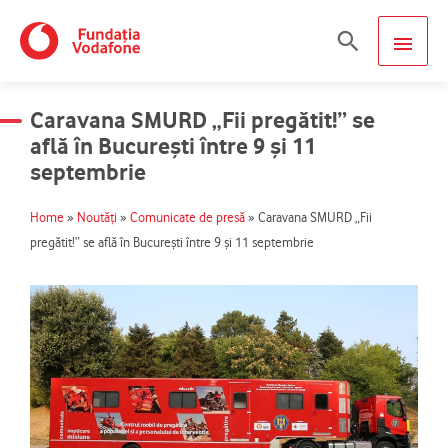
Skip
MAIN
Search
to
content
MEN
Caravana SMURD „Fii pregătit!” se
află în București între 9 și 11
septembrie
Home
»
Noutăți
»
Comunicate de presă
»
Caravana SMURD „Fii
pregătit!” se află în București între 9 și 11 septembrie