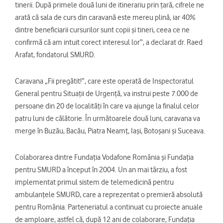
tinerii. După primele două luni de itinerariu prin țară, cifrele ne
arată că sala de curs din caravană este mereu plină, iar 40%
dintre beneficiarii cursurilor sunt copii și tineri, ceea ce ne
confirmă că am intuit corect interesul lor”, a declarat dr. Raed
Arafat, fondatorul SMURD.
Caravana „Fii pregătit!”, care este operată de Inspectoratul
General pentru Situații de Urgență, va instrui peste 7.000 de
persoane din 20 de localități în care va ajunge la finalul celor
patru luni de călătorie. În următoarele două luni, caravana va
merge în Buzău, Bacău, Piatra Neamț, Iași, Botoșani și Suceava.
Colaborarea dintre Fundația Vodafone România și Fundația
pentru SMURD a început în 2004. Un an mai târziu, a fost
implementat primul sistem de telemedicină pentru
ambulanțele SMURD, care a reprezentat o premieră absolută
pentru România. Parteneriatul a continuat cu proiecte anuale
de amploare, astfel că, după 12 ani de colaborare, Fundația