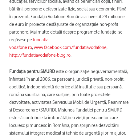
educaţiei, serviciilor sociale, având ca beneficiari copii, tineri,
bătrâni, persoane defavorizate fizic, social sau economic. Până
în prezent, Fundaţia Vodafone România a investit 23 milioane
de euro în proiecte desfăşurate de organizaţiile non-profit
partenere. Mai multe detalii despre programele fundaţiei se
regăsesc pe
fundatia-
vodafone.ro
,
www.facebook.com/fundatiavodafone
,
http://fundatiavodafone-blog.ro
.
Fundaţia pentru SMURD
este o organizaţie neguvernamentală,
înfiinţată în anul 2006, ca persoană juridică privată, non-profit,
apolitică, independentă de orice altă instituție sau persoană,
română sau străină, care susține, prin toate proiectele
dezvoltate, activitatea Serviciului Mobil de Urgență, Reanimare
și Descarcerare (SMURD). Misiunea Fundației pentru SMURD
este să contribuie la îmbunătățirea vieții persoanelor care
locuiesc și muncesc în România, prin sprijinirea dezvoltării
sistemului integrat medical și tehnic de urgență și prim ajutor.