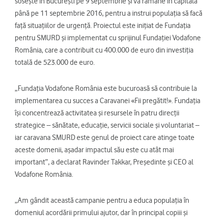
sosește în București pe 9 septembrie și va rămâne în capitală
până pe 11 septembrie 2016, pentru a instrui populația să facă
față situațiilor de urgență. Proiectul este inițiat de Fundația
pentru SMURD și implementat cu sprijinul Fundației Vodafone
România, care a contribuit cu 400.000 de euro din investiția
totală de 523.000 de euro.
„Fundația Vodafone România este bucuroasă să contribuie la
implementarea cu succes a Caravanei «Fii pregătit!». Fundația
își concentrează activitatea și resursele în patru direcții
strategice – sănătate, educație, servicii sociale și voluntariat –
iar caravana SMURD este genul de proiect care atinge toate
aceste domenii, așadar impactul său este cu atât mai
important”, a declarat Ravinder Takkar, Președinte și CEO al
Vodafone România.
„Am gândit această campanie pentru a educa populația în
domeniul acordării primului ajutor, dar în principal copiii și