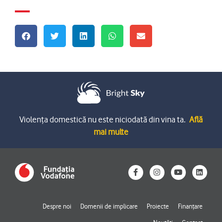
Violența domestică nu este niciodată din vina ta.
Află
mai multe
F
I
Y
L
a
n
o
i
c
s
u
n
e
t
t
k
b
a
u
e
o
g
b
d
Despre noi
Domenii de implicare
Proiecte
Finanțare
o
r
e
i
k
a
n