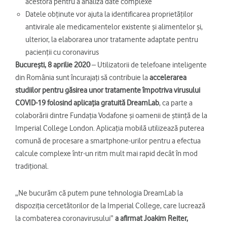
acestora pentru a analiza date complexe
Datele obținute vor ajuta la identificarea proprietăților
antivirale ale medicamentelor existente și alimentelor și,
ulterior, la elaborarea unor tratamente adaptate pentru
pacienții cu coronavirus
București, 8 aprilie 2020
– Utilizatorii de telefoane inteligente
din România sunt încurajați să contribuie la
accelerarea
studiilor pentru găsirea unor tratamente împotriva virusului
COVID-19 folosind aplicația gratuită DreamLab
, ca parte a
colaborării dintre Fundația Vodafone și oamenii de știință de la
Imperial College London. Aplicația mobilă utilizează puterea
comună de procesare a smartphone-urilor pentru a efectua
calcule complexe într-un ritm mult mai rapid decât în mod
tradițional.
„Ne bucurăm că putem pune tehnologia DreamLab la
dispoziția cercetătorilor de la Imperial College, care lucrează
la combaterea coronavirusului”
a afirmat Joakim Reiter,