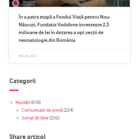
În a patra etapă a Fondul Viață pentru Nou-
Născuți, Fundația Vodafone investește 2,3
milioane de lei în dotarea a opt secții de
neonatologie din România
Mai 26, 2026
Categorii
Noutăți
(618)
Comunicate de presă
(224)
Jurnal de bine
(252)
Share articol