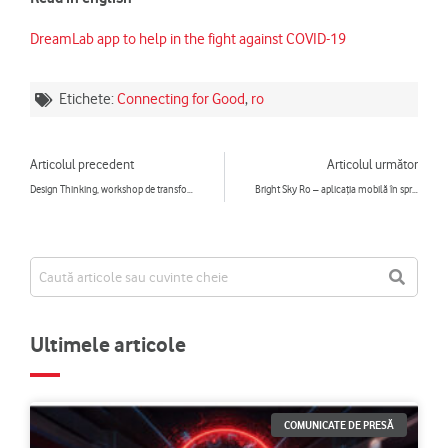
DreamLab app to help in the fight against COVID-19
Etichete:
Connecting for Good
,
ro
Prev
Ne
Articolul precedent
Articolul următor
Design Thinking, workshop de transformare digitală a educației pentru profesorii din mediul rural, susţinut de voluntari de la Vodafone România și IBM România
Bright Sky Ro – aplicația mobilă în sprijinul victimelor violenței domestice
Ultimele articole
COMUNICATE DE PRESĂ