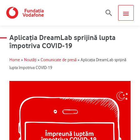
Skip
MAIN
Search
to
content
MEN
Aplicația DreamLab sprijină lupta
împotriva COVID-19
Home
»
Noutăți
»
Comunicate de presă
»
Aplicația DreamLab sprijină
lupta împotriva COVID-19