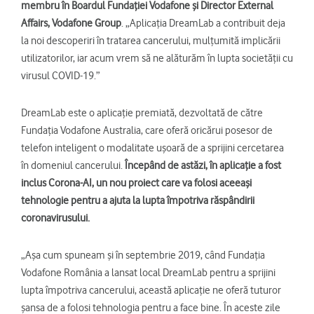
membru în Boardul Fundației Vodafone și Director External
Affairs, Vodafone Group
. „Aplicația DreamLab a contribuit deja
la noi descoperiri în tratarea cancerului, mulțumită implicării
utilizatorilor, iar acum vrem să ne alăturăm în lupta societății cu
virusul COVID-19.”
DreamLab este o aplicație premiată, dezvoltată de către
Fundația Vodafone Australia, care oferă oricărui posesor de
telefon inteligent o modalitate ușoară de a sprijini cercetarea
în domeniul cancerului.
Începând de astăzi, în aplicație a fost
inclus Corona-AI, un nou proiect care va folosi aceeași
tehnologie pentru a ajuta la lupta împotriva răspândirii
coronavirusului.
„Așa cum spuneam și în septembrie 2019, când Fundația
Vodafone România a lansat local DreamLab pentru a sprijini
lupta împotriva cancerului, această aplicație ne oferă tuturor
șansa de a folosi tehnologia pentru a face bine. În aceste zile