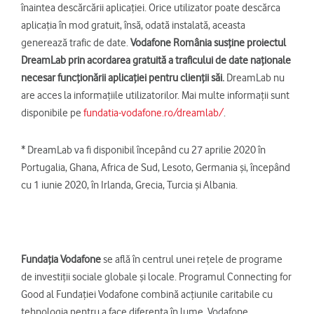
înaintea descărcării aplicației. Orice utilizator poate descărca
aplicația în mod gratuit, însă, odată instalată, aceasta
generează trafic de date.
Vodafone România susține proiectul
DreamLab prin acordarea gratuită a traficului de date naționale
necesar funcționării aplicației pentru clienții săi.
DreamLab nu
are acces la informațiile utilizatorilor. Mai multe informații sunt
disponibile pe
fundatia-vodafone.ro/dreamlab/
.
* DreamLab va fi disponibil începând cu 27 aprilie 2020 în
Portugalia, Ghana, Africa de Sud, Lesoto, Germania și, începând
cu 1 iunie 2020, în Irlanda, Grecia, Turcia și Albania.
Fundația Vodafone
se află în centrul unei rețele de programe
de investiții sociale globale și locale. Programul Connecting for
Good al Fundației Vodafone combină acțiunile caritabile cu
tehnologia pentru a face diferența în lume. Vodafone