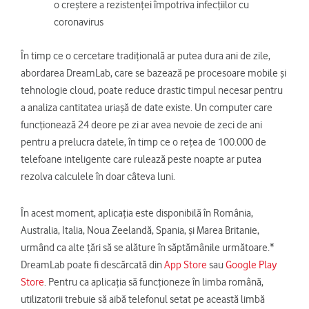
o creștere a rezistenței împotriva infecțiilor cu
coronavirus
În timp ce o cercetare tradițională ar putea dura ani de zile,
abordarea DreamLab, care se bazează pe procesoare mobile și
tehnologie cloud, poate reduce drastic timpul necesar pentru
a analiza cantitatea uriașă de date existe. Un computer care
funcționează 24 deore pe zi ar avea nevoie de zeci de ani
pentru a prelucra datele, în timp ce o rețea de 100.000 de
telefoane inteligente care rulează peste noapte ar putea
rezolva calculele în doar câteva luni.
În acest moment, aplicația este disponibilă în România,
Australia, Italia, Noua Zeelandă, Spania, și Marea Britanie,
urmând ca alte țări să se alăture în săptămânile următoare.*
DreamLab poate fi descărcată din
App Store
sau
Google Play
Store
. Pentru ca aplicația să funcționeze în limba română,
utilizatorii trebuie să aibă telefonul setat pe această limbă