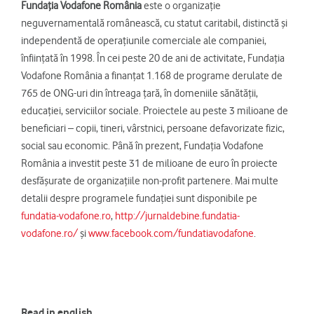
Fundaţia Vodafone România
este o organizaţie
neguvernamentală românească, cu statut caritabil, distinctă şi
independentă de operaţiunile comerciale ale companiei,
înfiinţată în 1998. În cei peste 20 de ani de activitate, Fundaţia
Vodafone România a finanţat 1.168 de programe derulate de
765 de ONG-uri din întreaga țară, în domeniile sănătăţii,
educaţiei, serviciilor sociale. Proiectele au peste 3 milioane de
beneficiari – copii, tineri, vârstnici, persoane defavorizate fizic,
social sau economic. Până în prezent, Fundaţia Vodafone
România a investit peste 31 de milioane de euro în proiecte
desfăşurate de organizaţiile non-profit partenere. Mai multe
detalii despre programele fundaţiei sunt disponibile pe
fundatia-vodafone.ro
,
http://jurnaldebine.fundatia-
vodafone.ro/
și
www.facebook.com/fundatiavodafone
.
Read in english