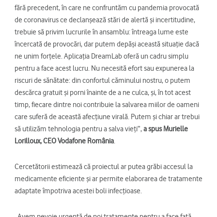
fără precedent, în care ne confruntăm cu pandemia provocată
de coronavirus ce declanșează stări de alertă și incertitudine,
trebuie să privim lucrurile în ansamblu: întreaga lume este
încercată de provocări, dar putem depăși această situație dacă
ne unim forțele. Aplicația DreamLab oferă un cadru simplu
pentru a face acest lucru. Nu necesită efort sau expunerea la
riscuri de sănătate: din confortul căminului nostru, o putem
descărca gratuit și porni înainte de a ne culca, și, în tot acest
timp, fiecare dintre noi contribuie la salvarea miilor de oameni
care suferă de această afecțiune virală. Putem și chiar ar trebui
să utilizăm tehnologia pentru a salva vieți”,
a spus Murielle
Lorilloux, CEO Vodafone România
.
Cercetătorii estimează că proiectul ar putea grăbi accesul la
medicamente eficiente și ar permite elaborarea de tratamente
adaptate împotriva acestei boli infecțioase.
„Avem nevoie urgentă de noi tratamente pentru a face față