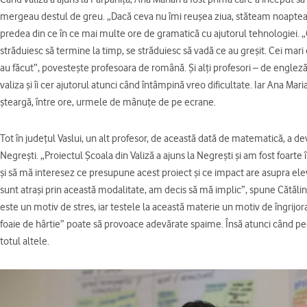
mergeau destul de greu. „Dacă ceva nu îmi reușea ziua, stăteam noaptea, 
predea din ce în ce mai multe ore de gramatică cu ajutorul tehnologiei. „Co
străduiesc să termine la timp, se străduiesc să vadă ce au greșit. Cei mari
au făcut”, povestește profesoara de română. Și alți profesori – de engleză
valiza și îi cer ajutorul atunci când întâmpină vreo dificultate. Iar Ana Mar
șteargă, între ore, urmele de mânuțe de pe ecrane.
Tot în județul Vaslui, un alt profesor, de această dată de matematică, a de
Negrești. „Proiectul Școala din Valiză a ajuns la Negrești și am fost foarte 
și să mă interesez ce presupune acest proiect și ce impact are asupra elev
sunt atrași prin această modalitate, am decis să mă implic”, spune Cătăli
este un motiv de stres, iar testele la această materie un motiv de îngrij
foaie de hârtie” poate să provoace adevărate spaime. Însă atunci când ped
totul altele.