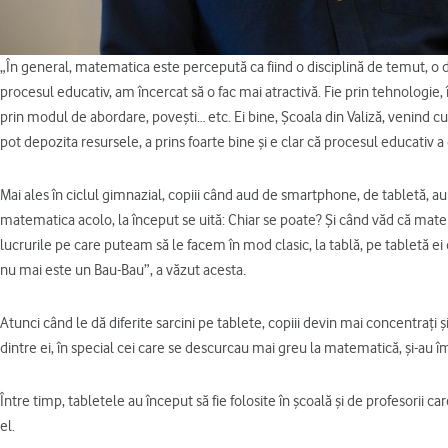
„În general, matematica este percepută ca fiind o disciplină de temut, o d
procesul educativ, am încercat să o fac mai atractivă. Fie prin tehnologie
prin modul de abordare, povești… etc. Ei bine, Școala din Valiză, venind c
pot depozita resursele, a prins foarte bine și e clar că procesul educativ a cr
Mai ales în ciclul gimnazial, copiii când aud de smartphone, de tabletă
matematica acolo, la început se uită: Chiar se poate? Și când văd că mate
lucrurile pe care puteam să le facem în mod clasic, la tablă, pe tabletă ei 
nu mai este un Bau-Bau”, a văzut acesta.
Atunci când le dă diferite sarcini pe tablete, copiii devin mai concentrați ș
dintre ei, în special cei care se descurcau mai greu la matematică, și-au 
Între timp, tabletele au început să fie folosite în școală și de profesorii 
el.