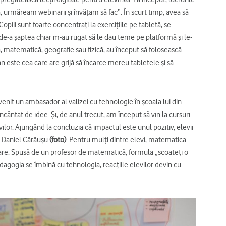
urmăream webinarii și învățam să fac”. În scurt timp, avea să
piii sunt foarte concentrați la exercițiile pe tabletă, se
 de-a șaptea chiar m-au rugat să le dau teme pe platformă și le-
, matematică, geografie sau fizică, au început să folosească
ian este cea care are grijă să încarce mereu tabletele și să
venit un ambasador al valizei cu tehnologie în școala lui din
încântat de idee. Și, de anul trecut, am început să vin la cursuri
ilor. Ajungând la concluzia că impactul este unul pozitiv, elevii
n Daniel Cărăușu
(foto)
. Pentru mulți dintre elevi, matematica
orare. Spusă de un profesor de matematică, formula „scoateți o
agogia se îmbină cu tehnologia, reacțiile elevilor devin cu