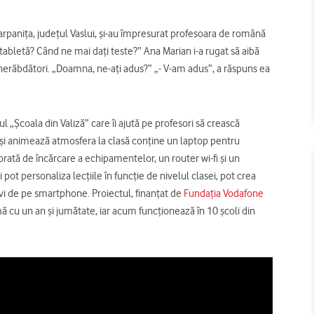
Parpanița, județul Vaslui, și-au împresurat profesoara de română
abletă? Când ne mai dați teste?” Ana Marian i-a rugat să aibă
 nerăbdători. „Doamna, ne-ați adus?” „- V-am adus”, a răspuns ea
l „Școala din Valiză” care îi ajută pe profesori să crească
pii și animează atmosfera la clasă conține un laptop pentru
orată de încărcare a echipamentelor, un router wi-fi și un
ot personaliza lecțiile în funcție de nivelul clasei, pot crea
levi de pe smartphone. Proiectul, finanțat de
Fundația Vodafone
mă cu un an și jumătate, iar acum funcționează în 10 școli din