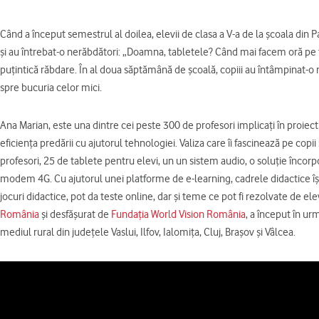
Când a început semestrul al doilea, elevii de clasa a V-a de la școala din 
și au întrebat-o nerăbdători: „Doamna, tabletele? Când mai facem oră pe t
puțintică răbdare. În al doua săptămână de școală, copiii au întâmpinat-o
spre bucuria celor mici.
Ana Marian, este una dintre cei peste 300 de profesori implicați în proiectu
eficiența predării cu ajutorul tehnologiei. Valiza care îi fascinează pe co
profesori, 25 de tablete pentru elevi, un un sistem audio, o soluție încorp
modem 4G. Cu ajutorul unei platforme de e-learning, cadrele didactice își p
jocuri didactice, pot da teste online, dar și teme ce pot fi rezolvate de e
România
și desfășurat de
Fundația World Vision România
, a început în ur
mediul rural din județele Vaslui, Ilfov, Ialomița, Cluj, Brașov și Vâlcea.