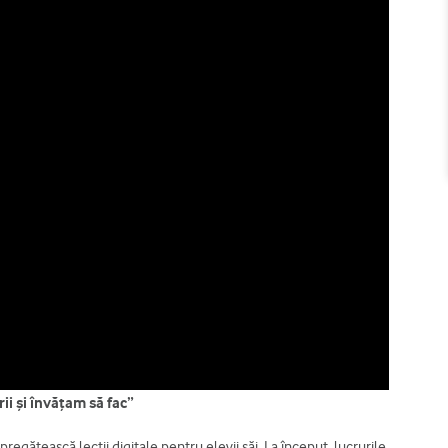
i și învățam să fac”
regătească lecții digitale pentru elevii săi. La început, lucrurile