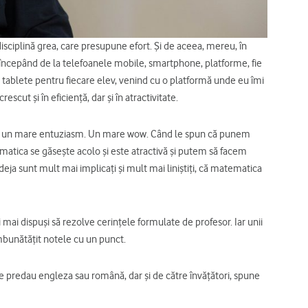
isciplină grea, care presupune efort. Și de aceea, mereu, în
, începând de la telefoanele mobile, smartphone, platforme, fie
u tablete pentru fiecare elev, venind cu o platformă unde eu îmi
escut și în eficiență, dar și în atractivitate.
, au un mare entuziasm. Un mare wow. Când le spun că punem
matica se găsește acolo și este atractivă și putem să facem
deja sunt mult mai implicați și mult mai liniștiți, că matematica
i mai dispuși să rezolve cerințele formulate de profesor. Iar unii
îmbunătățit notele cu un punct.
care predau engleza sau română, dar și de către învățători, spune