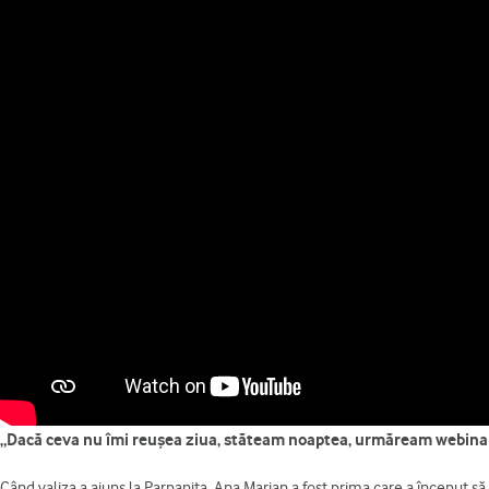
„Dacă ceva nu îmi reușea ziua, stăteam noaptea, urmăream webinari
Când valiza a ajuns la Parpanița, Ana Marian a fost prima care a început să p