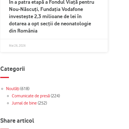
În a patra etapă a Fondul Viață pentru
Nou-Născuți, Fundația Vodafone
investește 2,3 milioane de lei în
dotarea a opt secții de neonatologie
din România
Mai 26, 2026
Categorii
Noutăți
(618)
Comunicate de presă
(224)
Jurnal de bine
(252)
Share articol