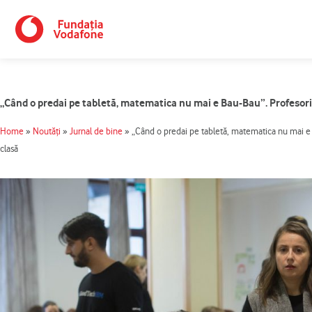
Skip
to
content
„Când o predai pe tabletă, matematica nu mai e Bau-Bau”. Profesorii
Home
»
Noutăți
»
Jurnal de bine
»
„Când o predai pe tabletă, matematica nu mai e B
clasă