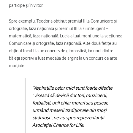
participe și în viitor.
Spre exemplu, Teodor a obținut premiul II la Comunicare și
ortografie, faza națională și premiul III la Fii inteligent –
matematică, faza națională. Lucia a luat mențiune la secțiunea
Comunicare și ortografie, faza națională. Alte două fetițe au
obținut locul I la un concurs de gimnastică, iar unul dintre
băieții sportivi a luat medalia de argint la un concurs de arte
marțiale.
“Aspirațiile celor mici sunt foarte diferite
: visează să devină doctori, muzicieni,
fotbaliști, unii chiar morari sau pescar,
urmând meserii tradiționale din moși
strămoși”, ne-au spus reprezentanții
Asociației Chance for Life.