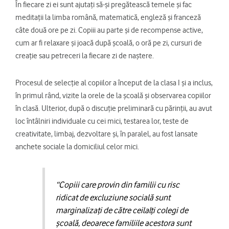
În fiecare zi ei sunt ajutaţi să-şi pregătească temele şi fac
meditaţii la limba română, matematică, engleză şi franceză
câte două ore pe zi. Copiii au parte şi de recompense active,
cum ar fi relaxare şi joacă după şcoală, o oră pe zi, cursuri de
creaţie sau petreceri la fiecare zi de naştere.
Procesul de selecție al copiilor a început de la clasa I și a inclus,
în primul rând, vizite la orele de la școală și observarea copiilor
în clasă. Ulterior, după o discuţie preliminară cu părinții, au avut
loc întâlniri individuale cu cei mici, testarea lor, teste de
creativitate, limbaj, dezvoltare şi, în paralel, au fost lansate
anchete sociale la domiciliul celor mici.
“Copiii care provin din familii cu risc
ridicat de excluziune socială sunt
marginalizați de către ceilalți colegi de
școală, deoarece familiile acestora sunt