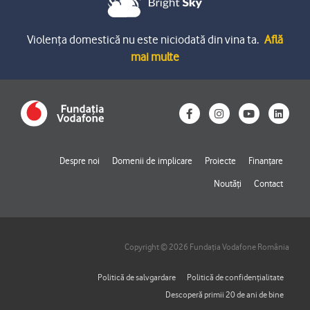
Violența domestică nu este niciodată din vina ta.
Află
mai multe
F
I
Y
L
a
n
o
i
c
s
u
n
e
t
t
k
b
a
u
e
o
g
b
d
Despre noi
Domenii de implicare
Proiecte
Finanțare
o
r
e
i
k
a
n
Noutăți
Contact
-
m
f
Copyright © 2026 Fundația Vodafone România
Politică de salvgardare
Politică de confidențialitate
Descoperă primii 20 de ani de bine