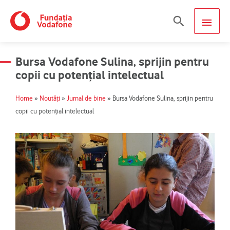
Skip
MAIN
Search
to
content
MEN
Bursa Vodafone Sulina, sprijin pentru
copii cu potențial intelectual
Home
»
Noutăți
»
Jurnal de bine
»
Bursa Vodafone Sulina, sprijin pentru
copii cu potențial intelectual