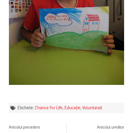
Etichete:
Chance For Life
,
Educație
,
Voluntariat
Prev
Ne
Articolul precedent
Articolul următor