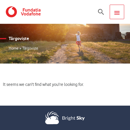
Skip
MAIN
Search
to
content
MEN
Târgovişte
Home
»
Târgovişte
It seems we can't find what you're looking for.