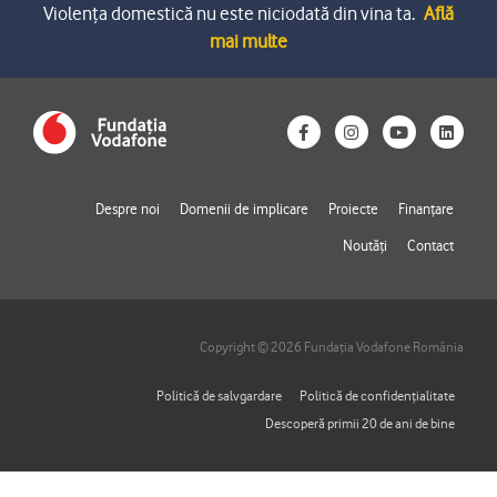
Violența domestică nu este niciodată din vina ta.
Află
mai multe
F
I
Y
L
a
n
o
i
c
s
u
n
e
t
t
k
b
a
u
e
o
g
b
d
Despre noi
Domenii de implicare
Proiecte
Finanțare
o
r
e
i
k
a
n
Noutăți
Contact
-
m
f
Copyright © 2026 Fundația Vodafone România
Politică de salvgardare
Politică de confidențialitate
Descoperă primii 20 de ani de bine