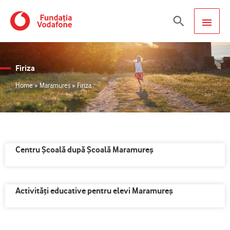
Skip
MAIN
Search
to
content
MEN
Firiza
Home
»
Maramureș
»
Firiza
Centru Școală după Școală Maramureș
Activităţi educative pentru elevi Maramureș